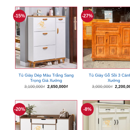
-15%
-27%
Tủ Giày Dép Màu Trắng Sang
Tủ Giày Gỗ Sồi 3 Cán
Trọng Giá Xưởng
Xưởng
Giá
Giá
Giá
3,100,000
₫
2,650,000
₫
3,000,000
₫
2,200,0
gốc
hiện
gốc
là:
tại
là:
3,100,000₫.
là:
3,000,0
2,650,000₫.
-20%
-8%