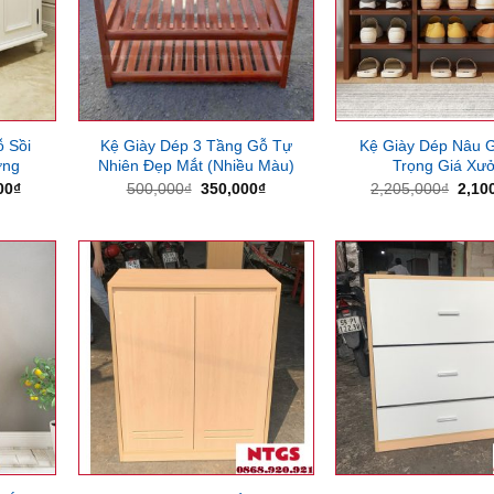
ỗ Sồi
Kệ Giày Dép 3 Tầng Gỗ Tự
Kệ Giày Dép Nâu 
ởng
Nhiên Đẹp Mắt (Nhiều Màu)
Trọng Giá Xư
Giá
Giá
Giá
Giá
00
₫
500,000
₫
350,000
₫
2,205,000
₫
2,10
hiện
gốc
hiện
gốc
tại
là:
tại
là:
00₫.
là:
500,000₫.
là:
2,20
3,680,000₫.
350,000₫.