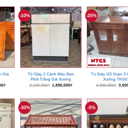
-10%
-25%
h Giá
Tủ Giày 2 Cánh Màu Đen
Tủ Giày Gỗ Xoan 3 
Phối Trắng Giá Xưởng
Xưởng TKG0
Giá
Giá
Giá
Giá
00
₫
2,100,000
₫
1,890,000
₫
4,000,000
₫
3,00
hiện
gốc
hiện
gốc
tại
là:
tại
là:
00₫.
là:
2,100,000₫.
là:
4,00
2,200,000₫.
1,890,000₫.
-30%
-5%