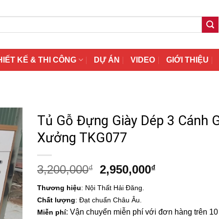
HIẾT KẾ & THI CÔNG
DỰ ÁN
VIDEO
GIỚI THIỆU
Tủ Gỗ Đựng Giày Dép 3 Cánh G
Xưởng TKG077
Giá
Giá
3,200,000
2,950,000
₫
₫
gốc
hiện
Thương hiệu
: Nội Thất Hải Đăng.
là:
tại
Chất lượng
: Đạt chuẩn Châu Âu.
3,200,000₫.
là:
: Vận chuyển miễn phí với đơn hàng trên 10 t
Miễn phí
2,950,000₫.