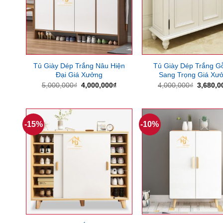
Tủ Giày Dép Trắng Nâu Hiện
Tủ Giày Dép Trắng G
Đại Giá Xưởng
Sang Trọng Giá Xư
Giá
Giá
Giá
5,000,000
₫
4,000,000
₫
4,000,000
₫
3,680,0
gốc
hiện
gốc
là:
tại
là:
5,000,000₫.
là:
4,000,0
4,000,000₫.
-15%
-10%