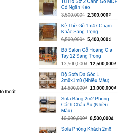
Tủ Hồ Sơ 2 Cánh Gỗ MDF
là:
tại
Có Ngăn Kéo
450,000₫.
là:
Giá
Giá
3,500,000
₫
2,300,000
₫
320,000₫.
gốc
hiện
Kệ Thờ Gỗ 1m47 Chạm
là:
tại
Khắc Sang Trọng
3,500,000₫.
là:
Giá
Giá
6,500,000
₫
5,400,000
₫
2,300,000₫
gốc
hiện
Bộ Salon Gỗ Hoàng Gia
là:
tại
Tay 12 Sang Trọng
6,500,000₫.
là:
Giá
Giá
13,500,000
₫
12,500,000
₫
5,400,000₫
gốc
hiện
Bộ Sofa Da Góc L
là:
tại
2m8x1m8 (Nhiều Màu)
13,500,000₫.
là:
Giá
Giá
14,500,000
₫
13,000,000
₫
12,500,
lỗ thoát
gốc
hiện
Sofa Băng 2m2 Phong
là:
tại
Cách Châu Âu (Nhiều
14,500,000₫.
là:
Màu)
13,000,
Giá
Giá
10,000,000
₫
8,500,000
₫
gốc
hiện
Sofa Phòng Khách 2m6
là:
tại