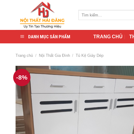
Skip
to
Tìm
content
kiếm:
DANH MỤC SẢN PHẨM
TRANG CHỦ
T
Trang chủ
/
Nội Thất Gia Đình
/
Tủ Kệ Giày Dép
-8%