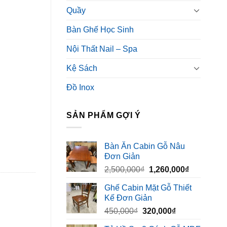
Quầy
Bàn Ghế Học Sinh
Nội Thất Nail – Spa
Kệ Sách
Đồ Inox
SẢN PHẨM GỢI Ý
Bàn Ăn Cabin Gỗ Nâu
Đơn Giản
Giá
Giá
2,500,000
₫
1,260,000
₫
gốc
hiện
Ghế Cabin Mặt Gỗ Thiết
là:
tại
Kế Đơn Giản
2,500,000₫.
là:
Giá
Giá
450,000
₫
320,000
₫
1,260,000₫
gốc
hiện