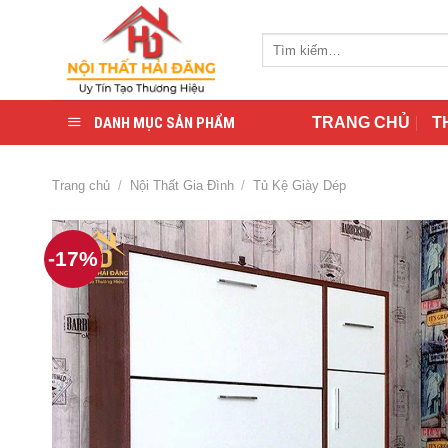
Skip
to
Tìm
content
kiếm:
DANH MỤC SẢN PHẨM
TRANG CHỦ
T
Trang chủ
/
Nội Thất Gia Đình
/
Tủ Kệ Giày Dép
-17%