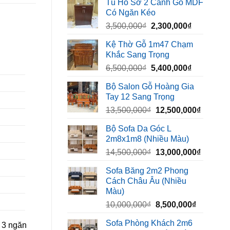
Tủ Hồ Sơ 2 Cánh Gỗ MDF
là:
tại
Có Ngăn Kéo
450,000₫.
là:
Giá
Giá
3,500,000
₫
2,300,000
₫
320,000₫.
gốc
hiện
Kệ Thờ Gỗ 1m47 Chạm
là:
tại
Khắc Sang Trọng
3,500,000₫.
là:
Giá
Giá
6,500,000
₫
5,400,000
₫
2,300,000₫
gốc
hiện
Bộ Salon Gỗ Hoàng Gia
là:
tại
Tay 12 Sang Trọng
6,500,000₫.
là:
Giá
Giá
13,500,000
₫
12,500,000
₫
5,400,000₫
gốc
hiện
Bộ Sofa Da Góc L
là:
tại
2m8x1m8 (Nhiều Màu)
13,500,000₫.
là:
Giá
Giá
14,500,000
₫
13,000,000
₫
12,500,
gốc
hiện
Sofa Băng 2m2 Phong
là:
tại
Cách Châu Âu (Nhiều
14,500,000₫.
là:
Màu)
13,000,
Giá
Giá
10,000,000
₫
8,500,000
₫
gốc
hiện
Sofa Phòng Khách 2m6
 3 ngăn
là:
tại