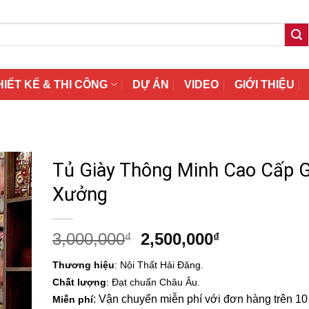
HIẾT KẾ & THI CÔNG
DỰ ÁN
VIDEO
GIỚI THIỆU
Tủ Giày Thông Minh Cao Cấp G
Xưởng
Giá
Giá
3,000,000
2,500,000
₫
₫
gốc
hiện
Thương hiệu
: Nội Thất Hải Đăng.
là:
tại
Chất lượng
: Đạt chuẩn Châu Âu.
3,000,000₫.
là:
: Vận chuyển miễn phí với đơn hàng trên 10 t
Miễn phí
2,500,000₫.