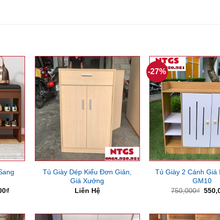
-27%
Sang
Tủ Giày Dép Kiểu Đơn Giản,
Tủ Giày 2 Cánh Giá
Giá Xưởng
GM10
Giá
Giá
00
₫
Liên Hệ
750,000
₫
550,
hiện
gốc
tại
là:
00₫.
là:
750,
2,100,000₫.