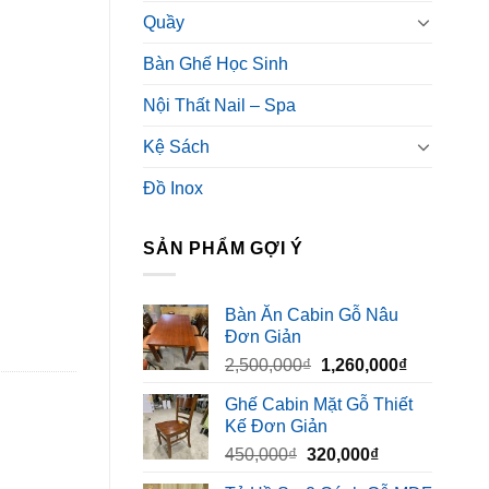
Quầy
Bàn Ghế Học Sinh
Nội Thất Nail – Spa
Kệ Sách
Đồ Inox
SẢN PHẨM GỢI Ý
Bàn Ăn Cabin Gỗ Nâu
Đơn Giản
Giá
Giá
2,500,000
₫
1,260,000
₫
gốc
hiện
Ghế Cabin Mặt Gỗ Thiết
là:
tại
Kế Đơn Giản
2,500,000₫.
là:
Giá
Giá
450,000
₫
320,000
₫
1,260,000₫
gốc
hiện