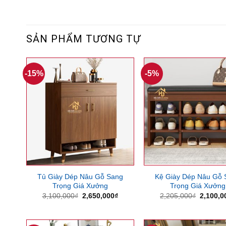
SẢN PHẨM TƯƠNG TỰ
-15%
-5%
Tủ Giày Dép Nâu Gỗ Sang
Kệ Giày Dép Nâu Gỗ 
Trọng Giá Xưởng
Trọng Giá Xưởng
Giá
Giá
Giá
3,100,000
₫
2,650,000
₫
2,205,000
₫
2,100,0
gốc
hiện
gốc
là:
tại
là:
3,100,000₫.
là:
2,205,0
2,650,000₫.