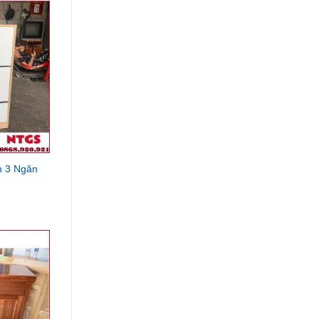
1,890,000₫.
h 3 Ngăn