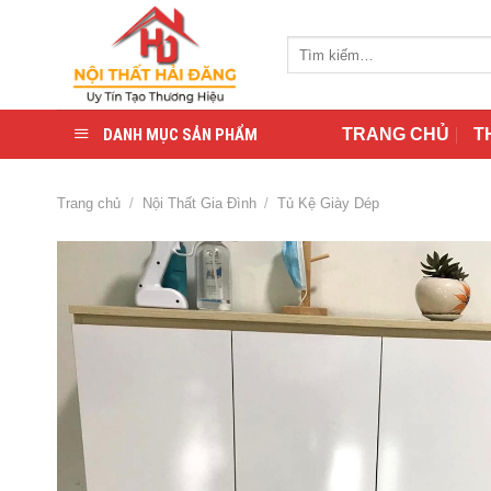
Skip
to
Tìm
content
kiếm:
DANH MỤC SẢN PHẨM
TRANG CHỦ
T
Trang chủ
/
Nội Thất Gia Đình
/
Tủ Kệ Giày Dép