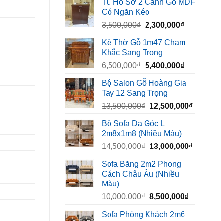
Tủ Hồ Sơ 2 Cánh Gỗ MDF
là:
tại
Có Ngăn Kéo
450,000₫.
là:
Giá
Giá
3,500,000
₫
2,300,000
₫
320,000₫.
gốc
hiện
Kệ Thờ Gỗ 1m47 Chạm
là:
tại
Khắc Sang Trọng
3,500,000₫.
là:
Giá
Giá
6,500,000
₫
5,400,000
₫
2,300,000₫
gốc
hiện
Bộ Salon Gỗ Hoàng Gia
là:
tại
Tay 12 Sang Trọng
6,500,000₫.
là:
Giá
Giá
13,500,000
₫
12,500,000
₫
5,400,000₫
gốc
hiện
Bộ Sofa Da Góc L
là:
tại
2m8x1m8 (Nhiều Màu)
13,500,000₫.
là:
Giá
Giá
14,500,000
₫
13,000,000
₫
12,500,
gốc
hiện
Sofa Băng 2m2 Phong
là:
tại
Cách Châu Âu (Nhiều
14,500,000₫.
là:
Màu)
13,000,
Giá
Giá
10,000,000
₫
8,500,000
₫
gốc
hiện
Sofa Phòng Khách 2m6
là:
tại