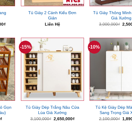
ang
Tủ Giày 2 Cánh Kiểu Đơn
Tủ Giày Thông Minh
Giản
Giá Xưởng
Giá
Giá
00
₫
Liên Hệ
3,000,000
₫
2,50
hiện
gốc
tại
là:
00₫.
là:
3,00
4,750,000₫.
-15%
-10%
hỏ Gọn
Tủ Giày Dép Trắng Nâu Cửa
Tủ Kệ Giày Dép Mà
àu)
Lùa Giá Xưởng
Sang Trọng Giá 
Giá
Giá
Giá
Giá
0
₫
3,100,000
₫
2,650,000
₫
2,100,000
₫
1,89
hiện
gốc
hiện
gốc
tại
là:
tại
là:
₫.
là:
3,100,000₫.
là:
2,10