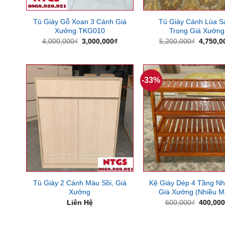
Tủ Giày Gỗ Xoan 3 Cánh Giá
Tủ Giày Cánh Lùa S
Xưởng TKG010
Trọng Giá Xưởng
Giá
Giá
Giá
4,000,000
₫
3,000,000
₫
5,200,000
₫
4,750,0
gốc
hiện
gốc
là:
tại
là:
4,000,000₫.
là:
5,200,0
3,000,000₫.
-33%
Tủ Giày 2 Cánh Màu Sồi, Giá
Kệ Giày Dép 4 Tầng N
Xưởng
Giá Xưởng (Nhiều M
Giá
Liên Hệ
600,000
₫
400,00
gốc
là:
600,000