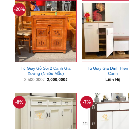
-20%
Tủ Giày Gỗ Sồi 2 Cánh Giá
Tủ Giày Gia Đình Hiện
Xưởng (Nhiều Mẫu)
Cánh
Giá
Giá
2,500,000
₫
2,000,000
₫
Liên Hệ
gốc
hiện
là:
tại
2,500,000₫.
là:
2,000,000₫.
-8%
-7%