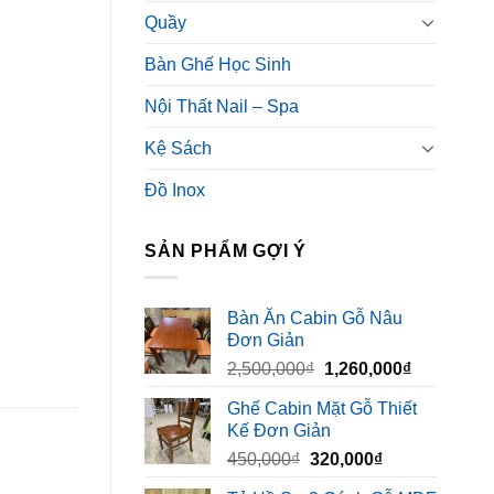
Quầy
Bàn Ghế Học Sinh
Nội Thất Nail – Spa
Kệ Sách
Đồ Inox
SẢN PHẨM GỢI Ý
Bàn Ăn Cabin Gỗ Nâu
Đơn Giản
Giá
Giá
2,500,000
₫
1,260,000
₫
gốc
hiện
Ghế Cabin Mặt Gỗ Thiết
là:
tại
Kế Đơn Giản
2,500,000₫.
là:
Giá
Giá
450,000
₫
320,000
₫
1,260,000₫
gốc
hiện