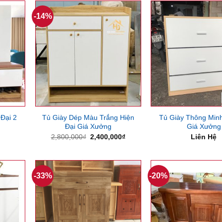
400,000₫.
2,650,000₫.
-14%
 Đại 2
Tủ Giày Dép Màu Trắng Hiện
Tủ Giày Thông Min
Đại Giá Xưởng
Giá Xưởng
Giá
Giá
2,800,000
₫
2,400,000
₫
Liên Hệ
gốc
hiện
là:
tại
2,800,000₫.
là:
2,400,000₫.
-33%
-20%