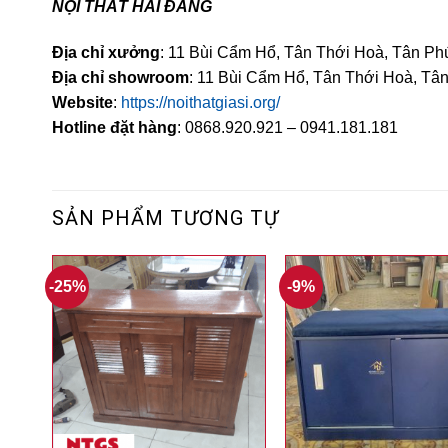
NỘI THẤT HẢI ĐĂNG
Địa chỉ xưởng
: 11 Bùi Cẩm Hổ, Tân Thới Hoà, Tân Ph
Địa chỉ showroom
: 11 Bùi Cẩm Hổ, Tân Thới Hoà, Tâ
Website
:
https://noithatgiasi.org/
Hotline đặt hàng
: 0868.920.921 – 0941.181.181
SẢN PHẨM TƯƠNG TỰ
-25%
-9%