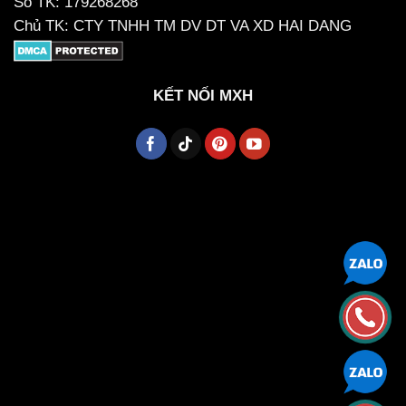
Số TK: 179268268
Chủ TK: CTY TNHH TM DV DT VA XD HAI DANG
KẾT NỐI MXH