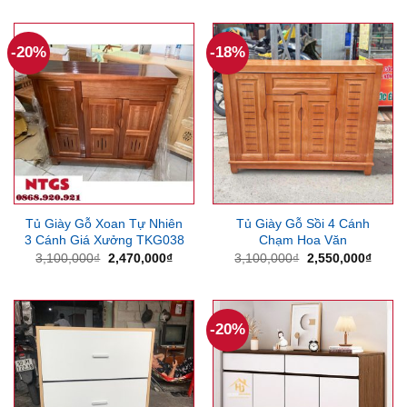
là:
tại
2,800,000₫.
là:
2,400,000₫.
-20%
-18%
Tủ Giày Gỗ Xoan Tự Nhiên
Tủ Giày Gỗ Sồi 4 Cánh
3 Cánh Giá Xưởng TKG038
Chạm Hoa Văn
Giá
Giá
Giá
Giá
3,100,000
₫
2,470,000
₫
3,100,000
₫
2,550,000
₫
gốc
hiện
gốc
hiện
là:
tại
là:
tại
3,100,000₫.
là:
3,100,000₫.
là:
2,470,000₫.
2,550
-20%