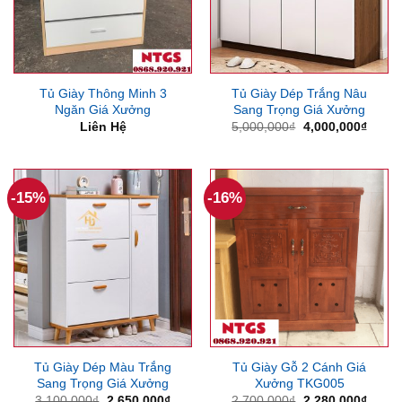
Tủ Giày Thông Minh 3
Tủ Giày Dép Trắng Nâu
Ngăn Giá Xưởng
Sang Trọng Giá Xưởng
Giá
Giá
Liên Hệ
5,000,000
₫
4,000,000
₫
gốc
hiện
là:
tại
5,000,000₫.
là:
4,000
-15%
-16%
Tủ Giày Dép Màu Trắng
Tủ Giày Gỗ 2 Cánh Giá
Sang Trọng Giá Xưởng
Xưởng TKG005
Giá
Giá
Giá
Giá
3,100,000
₫
2,650,000
₫
2,700,000
₫
2,280,000
₫