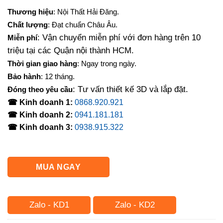
gốc
hiện
Thương hiệu
: Nội Thất Hải Đăng.
là:
tại
Chất lượng
: Đạt chuẩn Châu Âu.
5,000,000₫.
là:
: Vận chuyển miễn phí với đơn hàng trên 10
Miễn phí
4,000,000₫.
triệu tại các Quận nội thành HCM.
Thời gian giao hàng
: Ngay trong ngày.
Bảo hành
: 12 tháng.
: Tư vấn thiết kế 3D và lắp đặt.
Đóng theo yêu cầu
☎ Kinh doanh 1:
0868.920.921
☎ Kinh doanh 2:
0941.181.181
☎ Kinh doanh 3:
0938.915.322
MUA NGAY
Zalo - KD1
Zalo - KD2