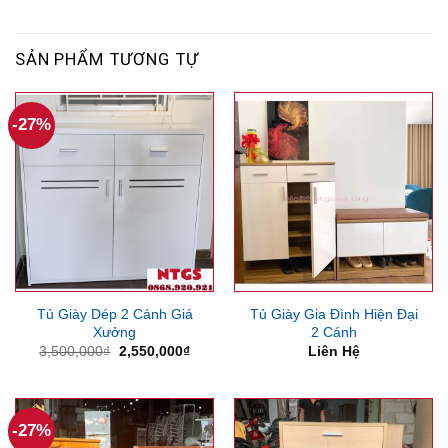
SẢN PHẨM TƯƠNG TỰ
-27%
Tủ Giày Dép 2 Cánh Giá
Tủ Giày Gia Đình Hiện Đại
Xưởng
2 Cánh
Giá
Giá
3,500,000
₫
2,550,000
₫
Liên Hệ
gốc
hiện
là:
tại
3,500,000₫.
là:
2,550,000₫.
-27%