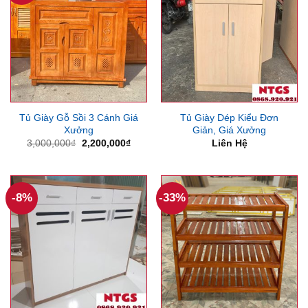
Tủ Giày Gỗ Sồi 3 Cánh Giá
Tủ Giày Dép Kiểu Đơn
Xưởng
Giản, Giá Xưởng
Giá
Giá
3,000,000
₫
2,200,000
₫
Liên Hệ
gốc
hiện
là:
tại
3,000,000₫.
là:
2,200,000₫.
-8%
-33%