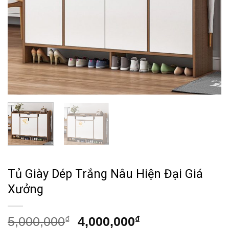
Tủ Giày Dép Trắng Nâu Hiện Đại Giá
Xưởng
Giá
Giá
5,000,000
₫
4,000,000
₫