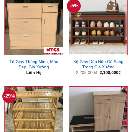
-5%
Tủ Giày Thông Minh, Màu
Kệ Giày Dép Nâu Gỗ Sang
Đẹp, Giá Xưởng
Trọng Giá Xưởng
Giá
Giá
Liên Hệ
2,205,000
₫
2,100,000
₫
gốc
hiện
là:
tại
2,205,000₫.
là:
2,100
-29%