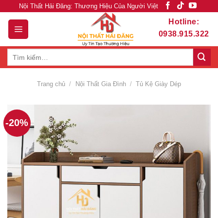
Skip
Nội Thất Hải Đăng: Thương Hiệu Của Người Việt
to
Hotline:
content
0938.915.322
Tìm
kiếm:
Trang chủ
/
Nội Thất Gia Đình
/
Tủ Kệ Giày Dép
-20%