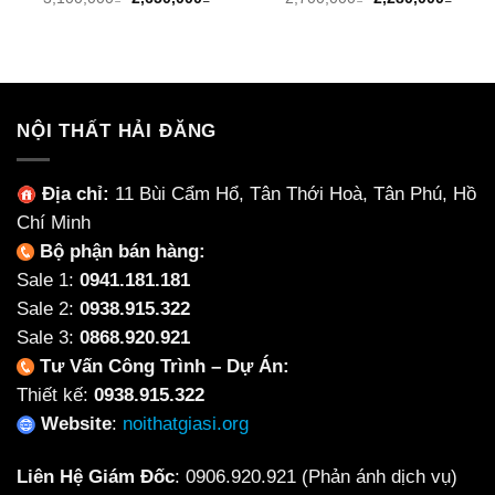
gốc
hiện
gốc
hiện
là:
tại
là:
tại
3,100,000₫.
là:
2,700,000₫.
là:
2,650,000₫.
2,280
NỘI THẤT HẢI ĐĂNG
Địa chỉ:
11 Bùi Cẩm Hổ, Tân Thới Hoà, Tân Phú, Hồ
Chí Minh
Bộ phận bán hàng:
Sale 1:
0941.181.181
Sale 2:
0938.915.322
Sale 3:
0868.920.921
Tư Vấn Công Trình – Dự Án:
Thiết kế:
0938.915.322
Website
:
noithatgiasi.org
Liên Hệ Giám Đốc
:
0906.920.921
(Phản ánh dịch vụ)