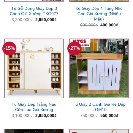
Tủ Gỗ Đựng Giày Dép 3
Kệ Giày Dép 4 Tầng Nhỏ
Cánh Giá Xưởng TKG077
Gọn Giá Xưởng (Nhiều
Màu)
Giá
Giá
3,200,000
₫
2,950,000
₫
gốc
hiện
Giá
Giá
600,000
₫
400,000
₫
là:
tại
gốc
hiện
3,200,000₫.
là:
là:
tại
2,950,000₫.
600,000₫.
là:
400,000
-15%
-27%
Tủ Giày Dép Trắng Nâu
Tủ Giày 2 Cánh Giá Rẻ Đẹp
Cửa Lùa Giá Xưởng
– GM10
Giá
Giá
Giá
Giá
3,100,000
₫
2,650,000
₫
750,000
₫
550,000
₫
gốc
hiện
gốc
hiện
là:
tại
là:
tại
3,100,000₫.
là:
750,000₫.
là:
2,650,000₫.
550,000