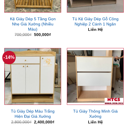
Kệ Giày Dép 5 Tầng Gọn
Tủ Kệ Giày Dép Gỗ Công
Nhẹ Giá Xưởng (Nhiều
Nghiệp 2 Cánh 1 Ngăn
Màu)
Liên Hệ
Giá
Giá
700,000
₫
500,000
₫
gốc
hiện
là:
tại
700,000₫.
là:
500,000₫.
-14%
Tủ Giày Dép Màu Trắng
Tủ Giày Thông Minh Giá
Hiện Đại Giá Xưởng
Xưởng
Giá
Giá
2,800,000
₫
2,400,000
₫
Liên Hệ
gốc
hiện