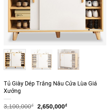
Tủ Giày Dép Trắng Nâu Cửa Lùa Giá
Xưởng
Giá
Giá
3,100,000
₫
2,650,000
₫