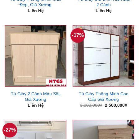
Đẹp, Giá Xưởng
2 Cánh
Liên Hệ
Liên Hệ
-17%
Tủ Giày 2 Cánh Màu Sồi,
Tủ Giày Thông Minh Cao
Giá Xưởng
Cấp Giá Xưởng
Giá
Giá
Liên Hệ
3,000,000
₫
2,500,000
₫
gốc
hiện
là:
tại
3,000,000₫.
là:
2,500
-27%