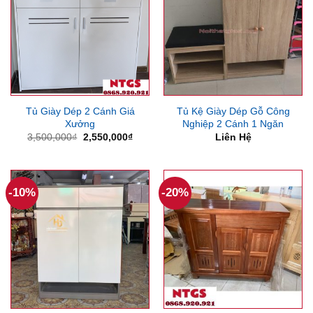
Tủ Giày Dép 2 Cánh Giá
Tủ Kệ Giày Dép Gỗ Công
Xưởng
Nghiệp 2 Cánh 1 Ngăn
Giá
Giá
3,500,000
₫
2,550,000
₫
Liên Hệ
gốc
hiện
là:
tại
3,500,000₫.
là:
2,550,000₫.
-10%
-20%