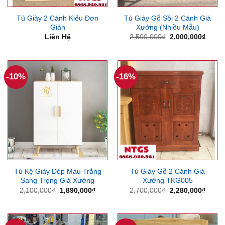
Tủ Giày 2 Cánh Kiểu Đơn
Tủ Giày Gỗ Sồi 2 Cánh Giá
Giản
Xưởng (Nhiều Mẫu)
Giá
Giá
Liên Hệ
2,500,000
₫
2,000,000
₫
gốc
hiện
là:
tại
2,500,000₫.
là:
2,000
-10%
-16%
Tủ Kệ Giày Dép Màu Trắng
Tủ Giày Gỗ 2 Cánh Giá
Sang Trọng Giá Xưởng
Xưởng TKG005
Giá
Giá
Giá
Giá
2,100,000
₫
1,890,000
₫
2,700,000
₫
2,280,000
₫
gốc
hiện
gốc
hiện
là:
tại
là:
tại
2,100,000₫.
là:
2,700,000₫.
là:
1,890,000₫.
2,280