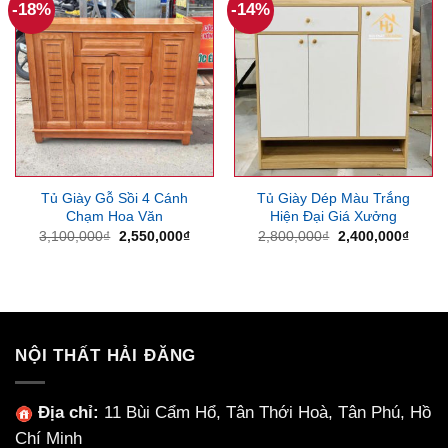
-18%
-14%
Tủ Giày Gỗ Sồi 4 Cánh
Tủ Giày Dép Màu Trắng
Chạm Hoa Văn
Hiện Đại Giá Xưởng
Giá
Giá
Giá
Giá
3,100,000
₫
2,550,000
₫
2,800,000
₫
2,400,000
₫
gốc
hiện
gốc
hiện
là:
tại
là:
tại
3,100,000₫.
là:
2,800,000₫.
là:
2,550,000₫.
2,400
NỘI THẤT HẢI ĐĂNG
Địa chỉ:
11 Bùi Cẩm Hổ, Tân Thới Hoà, Tân Phú, Hồ
Chí Minh