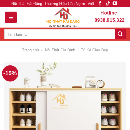
Skip
Nội Thất Hải Đăng: Thương Hiệu Của Người Việt
to
Hotline:
content
0938.915.322
Tìm
kiếm:
Trang chủ
/
Nội Thất Gia Đình
/
Tủ Kệ Giày Dép
-15%