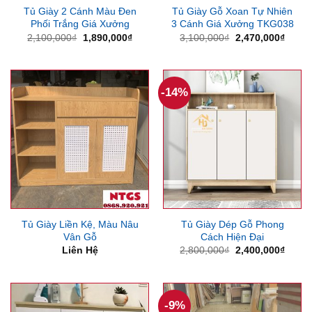
Tủ Giày 2 Cánh Màu Đen
Tủ Giày Gỗ Xoan Tự Nhiên
Phối Trắng Giá Xưởng
3 Cánh Giá Xưởng TKG038
Giá
Giá
Giá
Giá
2,100,000
₫
1,890,000
₫
3,100,000
₫
2,470,000
₫
gốc
hiện
gốc
hiện
là:
tại
là:
tại
2,100,000₫.
là:
3,100,000₫.
là:
1,890,000₫.
2,470
-14%
Tủ Giày Liền Kệ, Màu Nâu
Tủ Giày Dép Gỗ Phong
Vân Gỗ
Cách Hiện Đại
Giá
Giá
Liên Hệ
2,800,000
₫
2,400,000
₫
gốc
hiện
là:
tại
2,800,000₫.
là:
2,400
-9%