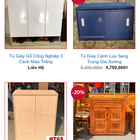
Tủ Giày Gỗ Công Nghiệp 3
Tủ Giày Cánh Lùa Sang
Cánh Màu Trắng
Trọng Giá Xưởng
Giá
Giá
Liên Hệ
5,200,000
₫
4,750,000
₫
gốc
hiện
là:
tại
5,200,000₫.
là:
4,750
-20%