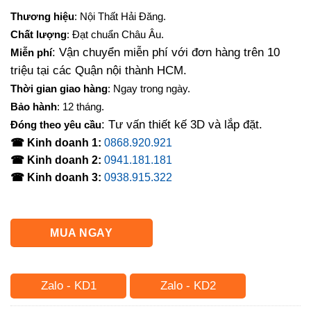
gốc
hiện
Thương hiệu
: Nội Thất Hải Đăng.
là:
tại
Chất lượng
: Đạt chuẩn Châu Âu.
3,100,000₫.
là:
: Vận chuyển miễn phí với đơn hàng trên 10
Miễn phí
2,650,000₫.
triệu tại các Quận nội thành HCM.
Thời gian giao hàng
: Ngay trong ngày.
Bảo hành
: 12 tháng.
: Tư vấn thiết kế 3D và lắp đặt.
Đóng theo yêu cầu
☎ Kinh doanh 1:
0868.920.921
☎ Kinh doanh 2:
0941.181.181
☎ Kinh doanh 3:
0938.915.322
MUA NGAY
Zalo - KD1
Zalo - KD2