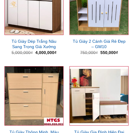
Tủ Giày Dép Trắng Nâu
Tủ Giày 2 Cánh Giá Rẻ Đẹp
Sang Trọng Giá Xưởng
– GM10
Giá
Giá
Giá
Giá
5,000,000
₫
4,000,000
₫
750,000
₫
550,000
₫
gốc
hiện
gốc
hiện
là:
tại
là:
tại
5,000,000₫.
là:
750,000₫.
là:
4,000,000₫.
550,000
Tủ Giày Thông Minh, Màu
Tủ Giày Gia Đình Hiện Đại