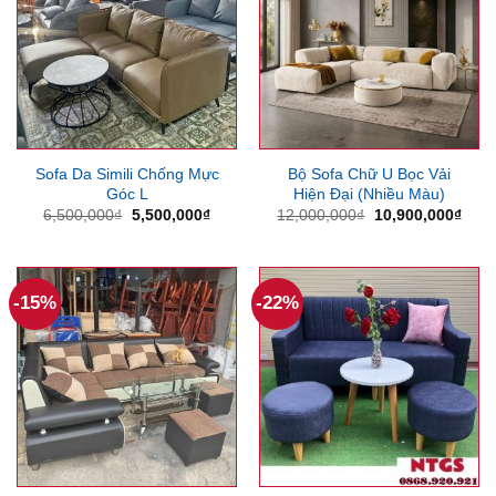
Sofa Da Simili Chống Mực
Bộ Sofa Chữ U Bọc Vải
Góc L
Hiện Đại (Nhiều Màu)
Giá
Giá
Giá
Giá
6,500,000
₫
5,500,000
₫
12,000,000
₫
10,900,000
₫
gốc
hiện
gốc
hiện
là:
tại
là:
tại
6,500,000₫.
là:
12,000,000₫.
là:
5,500,000₫.
10,9
-15%
-22%