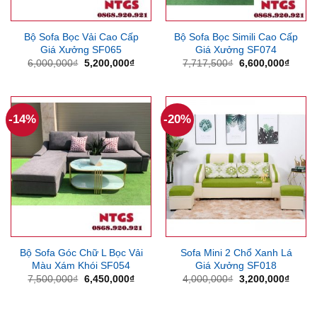
Bộ Sofa Bọc Vải Cao Cấp
Bộ Sofa Bọc Simili Cao Cấp
Giá Xưởng SF065
Giá Xưởng SF074
Giá
Giá
Giá
Giá
6,000,000
₫
5,200,000
₫
7,717,500
₫
6,600,000
₫
gốc
hiện
gốc
hiện
là:
tại
là:
tại
6,000,000₫.
là:
7,717,500₫.
là:
5,200,000₫.
6,600
-14%
-20%
Bộ Sofa Góc Chữ L Bọc Vải
Sofa Mini 2 Chổ Xanh Lá
Màu Xám Khói SF054
Giá Xưởng SF018
Giá
Giá
Giá
Giá
7,500,000
₫
6,450,000
₫
4,000,000
₫
3,200,000
₫
gốc
hiện
gốc
hiện
là:
tại
là:
tại
7,500,000₫.
là:
4,000,000₫.
là: