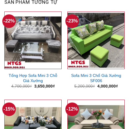
SẢN PHẨM TƯƠNG TỰ
-22%
-23%
Tổng Hợp Sofa Mini 3 Chỗ
Sofa Mini 3 Chổ Giá Xưởng
Giá Xưởng
SF006
Giá
Giá
Giá
Giá
4,700,000
₫
3,650,000
₫
5,200,000
₫
4,000,000
₫
gốc
hiện
gốc
hiện
là:
tại
là:
tại
4,700,000₫.
là:
5,200,000₫.
là:
3,650,000₫.
4,000
-15%
-12%