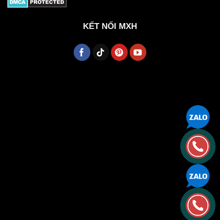
KẾT NỐI MXH