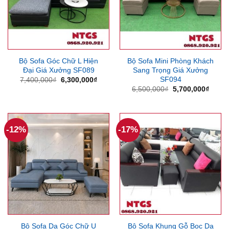
Bộ Sofa Góc Chữ L Hiện
Bộ Sofa Mini Phòng Khách
Đại Giá Xưởng SF089
Sang Trọng Giá Xưởng
SF094
Giá
Giá
7,400,000
₫
6,300,000
₫
gốc
hiện
Giá
Giá
6,500,000
₫
5,700,000
₫
là:
tại
gốc
hiện
7,400,000₫.
là:
là:
tại
6,300,000₫.
6,500,000₫.
là:
5,700
-12%
-17%
Bộ Sofa Da Góc Chữ U
Bộ Sofa Khung Gỗ Bọc Da