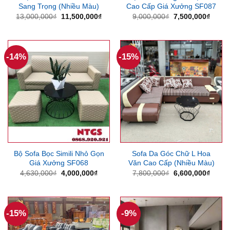
Sang Trọng (Nhiều Màu)
Cao Cấp Giá Xưởng SF087
Giá
Giá
Giá
Giá
13,000,000
₫
11,500,000
₫
9,000,000
₫
7,500,000
₫
gốc
hiện
gốc
hiện
là:
tại
là:
tại
13,000,000₫.
là:
9,000,000₫.
là:
11,500,000₫.
7,500
-14%
-15%
Bộ Sofa Bọc Simili Nhỏ Gọn
Sofa Da Góc Chữ L Hoa
Giá Xưởng SF068
Văn Cao Cấp (Nhiều Màu)
Giá
Giá
Giá
Giá
4,630,000
₫
4,000,000
₫
7,800,000
₫
6,600,000
₫
gốc
hiện
gốc
hiện
là:
tại
là:
tại
4,630,000₫.
là:
7,800,000₫.
là:
4,000,000₫.
6,600
-15%
-9%