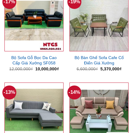
-17%
-19%
Bộ Sofa Gỗ Bọc Da Cao
Bộ Bàn Ghế Sofa Cafe Cổ
Cấp Giá Xưởng SF058
Điển Giá Xưởng
Giá
Giá
Giá
Giá
12,000,000
₫
10,000,000
₫
6,600,000
₫
5,370,000
₫
gốc
hiện
gốc
hiện
là:
tại
là:
tại
12,000,000₫.
là:
6,600,000₫.
là:
10,000,000₫.
5,370
-13%
-14%