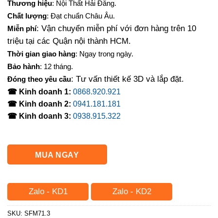
Thương hiệu
: Nội Thất Hải Đăng.
là:
tại
Chất lượng
: Đạt chuẩn Châu Âu.
7,000,000₫.
là:
: Vận chuyển miễn phí với đơn hàng trên 10
Miễn phí
5,780,000₫.
triệu tại các Quận nội thành HCM.
Thời gian giao hàng
: Ngay trong ngày.
Bảo hành
: 12 tháng.
: Tư vấn thiết kế 3D và lắp đặt.
Đóng theo yêu cầu
☎ Kinh doanh 1:
0868.920.921
☎ Kinh doanh 2:
0941.181.181
☎ Kinh doanh 3:
0938.915.322
MUA NGAY
Zalo - KD1
Zalo - KD2
SKU:
SFM71.3