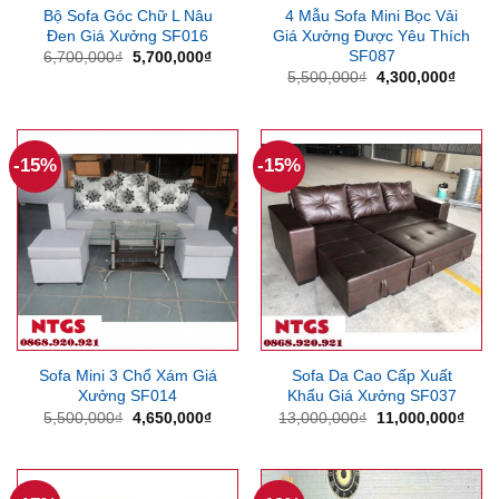
Bộ Sofa Góc Chữ L Nâu
4 Mẫu Sofa Mini Bọc Vải
Đen Giá Xưởng SF016
Giá Xưởng Được Yêu Thích
SF087
Giá
Giá
6,700,000
₫
5,700,000
₫
gốc
hiện
Giá
Giá
5,500,000
₫
4,300,000
₫
là:
tại
gốc
hiện
6,700,000₫.
là:
là:
tại
5,700,000₫.
5,500,000₫.
là:
4,300
-15%
-15%
Sofa Mini 3 Chổ Xám Giá
Sofa Da Cao Cấp Xuất
Xưởng SF014
Khẩu Giá Xưởng SF037
Giá
Giá
Giá
Giá
5,500,000
₫
4,650,000
₫
13,000,000
₫
11,000,000
₫
gốc
hiện
gốc
hiện
là:
tại
là:
tại
5,500,000₫.
là:
13,000,000₫.
là:
4,650,000₫.
11,0