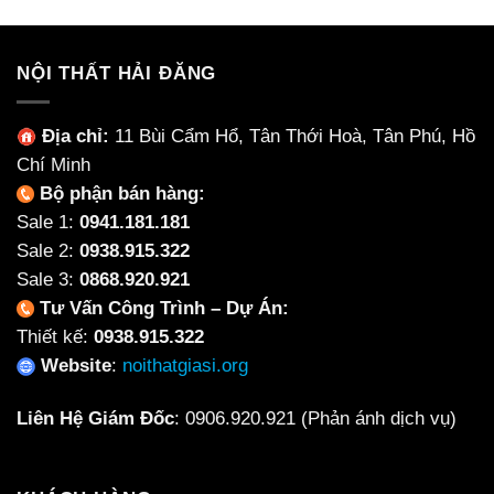
6,450,000₫.
3,200
NỘI THẤT HẢI ĐĂNG
Địa chỉ:
11 Bùi Cẩm Hổ, Tân Thới Hoà, Tân Phú, Hồ
Chí Minh
Bộ phận bán hàng:
Sale 1:
0941.181.181
Sale 2:
0938.915.322
Sale 3:
0868.920.921
Tư Vấn Công Trình – Dự Án:
Thiết kế:
0938.915.322
Website
:
noithatgiasi.org
Liên Hệ Giám Đốc
:
0906.920.921
(Phản ánh dịch vụ)