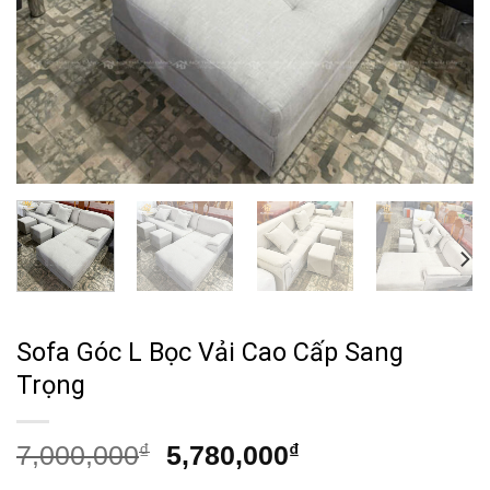
Sofa Góc L Bọc Vải Cao Cấp Sang
Trọng
Giá
Giá
7,000,000
₫
5,780,000
₫
gốc
hiện