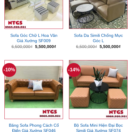
Sofa Góc Chữ L Hoa Văn
Sofa Da Simili Chống Mực
Giá Xưởng SF009
Góc L
Giá
Giá
Giá
Giá
6,500,000
₫
5,500,000
₫
6,500,000
₫
5,500,000
₫
gốc
hiện
gốc
hiện
là:
tại
là:
tại
6,500,000₫.
là:
6,500,000₫.
là:
5,500,000₫.
5,500
-10%
-14%
Băng Sofa Phong Cách Cổ
Bộ Sofa Mini Hiện Đại Bọc
Điển Giá Xưởng SF046
Simili Giá Xưởng SF074