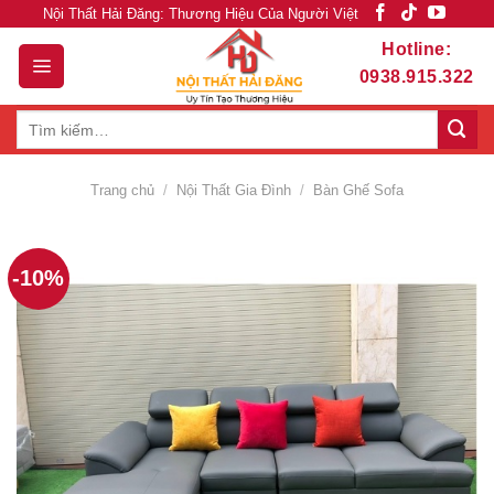
Skip
Nội Thất Hải Đăng: Thương Hiệu Của Người Việt
to
Hotline:
content
0938.915.322
Tìm
kiếm:
Trang chủ
/
Nội Thất Gia Đình
/
Bàn Ghế Sofa
-10%