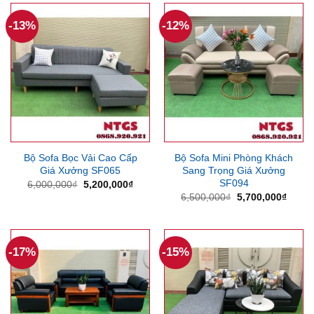
-13%
-12%
Bộ Sofa Bọc Vải Cao Cấp
Bộ Sofa Mini Phòng Khách
Giá Xưởng SF065
Sang Trọng Giá Xưởng
SF094
Giá
Giá
6,000,000
₫
5,200,000
₫
gốc
hiện
Giá
Giá
6,500,000
₫
5,700,000
₫
là:
tại
gốc
hiện
6,000,000₫.
là:
là:
tại
5,200,000₫.
6,500,000₫.
là:
5,700
-17%
-15%