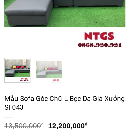
Mẫu Sofa Góc Chữ L Bọc Da Giá Xưởng
SF043
Giá
Giá
13,500,000
₫
12,200,000
₫