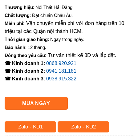
gốc
hiện
Thương hiệu
: Nội Thất Hải Đăng.
là:
tại
Chất lượng
: Đạt chuẩn Châu Âu.
13,500,000₫.
là:
: Vận chuyển miễn phí với đơn hàng trên 10
Miễn phí
12,200,000₫.
triệu tại các Quận nội thành HCM.
Thời gian giao hàng
: Ngay trong ngày.
Bảo hành
: 12 tháng.
: Tư vấn thiết kế 3D và lắp đặt.
Đóng theo yêu cầu
☎ Kinh doanh 1:
0868.920.921
☎ Kinh doanh 2:
0941.181.181
☎ Kinh doanh 3:
0938.915.322
MUA NGAY
Zalo - KD1
Zalo - KD2