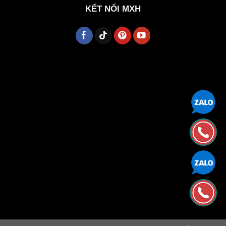
KẾT NỐI MXH