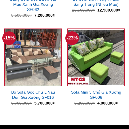
Màu Xanh Giá Xưởng
Sang Trọng (Nhiều Màu)
SF062
Giá
Giá
13,500,000
₫
12,500,000
₫
gốc
hiện
Giá
Giá
8,500,000
₫
7,200,000
₫
là:
tại
gốc
hiện
13,500,000₫.
là:
là:
tại
12,5
8,500,000₫.
là:
7,200,000₫.
-15%
-23%
Bộ Sofa Góc Chữ L Nâu
Sofa Mini 3 Chổ Giá Xưởng
Đen Giá Xưởng SF016
SF006
Giá
Giá
Giá
Giá
6,700,000
₫
5,700,000
₫
5,200,000
₫
4,000,000
₫
gốc
hiện
gốc
hiện
là:
tại
là:
tại
6,700,000₫.
là:
5,200,000₫.
là:
5,700,000₫.
4,000