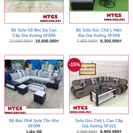
Bộ Sofa Gỗ Bọc Da Cao
Bộ Sofa Góc Chữ L Hiện
Cấp Giá Xưởng SF058
Đại Giá Xưởng SF089
Giá
Giá
Giá
Giá
12,000,000
₫
10,000,000
₫
7,400,000
₫
6,300,000
₫
gốc
hiện
gốc
hiện
là:
tại
là:
tại
12,000,000₫.
là:
7,400,000₫.
là:
10,000,000₫.
6,300
-15%
Bộ Bàn Ghế Sofa Tồn Kho
Sofa Góc Chữ L Cao Cấp
SF099
Giá Xưởng SF021
Giá
Giá
Liên Hệ
8,000,000
₫
6,800,000
₫