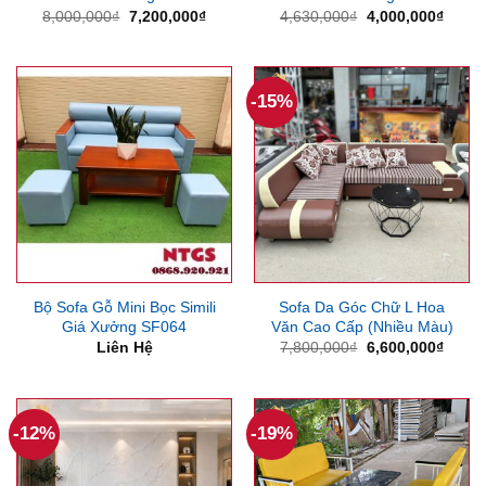
Giá
Giá
Giá
Giá
8,000,000
₫
7,200,000
₫
4,630,000
₫
4,000,000
₫
gốc
hiện
gốc
hiện
là:
tại
là:
tại
8,000,000₫.
là:
4,630,000₫.
là:
7,200,000₫.
4,000
-15%
Bộ Sofa Gỗ Mini Bọc Simili
Sofa Da Góc Chữ L Hoa
Giá Xưởng SF064
Văn Cao Cấp (Nhiều Màu)
Giá
Giá
Liên Hệ
7,800,000
₫
6,600,000
₫
gốc
hiện
là:
tại
7,800,000₫.
là:
6,600
-12%
-19%