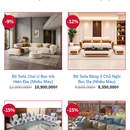
gốc
hiện
là:
tại
8,000,000₫.
là:
6,800
-9%
-12%
Bộ Sofa Chữ U Bọc Vải
Bộ Sofa Băng 3 Chỗ Ngồi
Hiện Đại (Nhiều Màu)
Bọc Da (Nhiều Màu)
Giá
Giá
Giá
Giá
12,000,000
₫
10,900,000
₫
9,500,000
₫
8,350,000
₫
gốc
hiện
gốc
hiện
là:
tại
là:
tại
12,000,000₫.
là:
9,500,000₫.
là:
10,900,000₫.
8,350
-15%
-15%