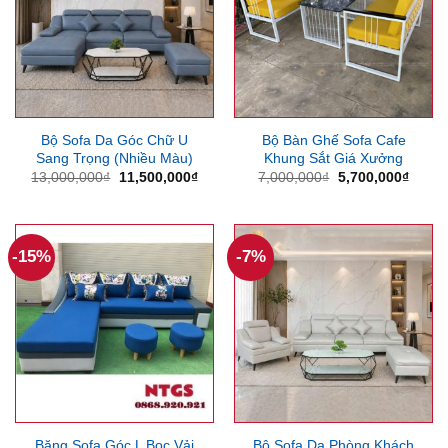
Bộ Sofa Da Góc Chữ U
Bộ Bàn Ghế Sofa Cafe
Sang Trọng (Nhiều Màu)
Khung Sắt Giá Xưởng
Giá
Giá
Giá
Giá
13,000,000
₫
11,500,000
₫
7,000,000
₫
5,700,000
₫
gốc
hiện
gốc
hiện
là:
tại
là:
tại
13,000,000₫.
là:
7,000,000₫.
là:
11,500,000₫.
5,700
-15%
-7%
Băng Sofa Góc L Bọc Vải
Bộ Sofa Da Phòng Khách