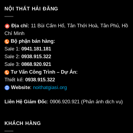
NỘI THẤT HẢI ĐĂNG
Địa chỉ:
11 Bùi Cẩm Hổ, Tân Thới Hoà, Tân Phú, Hồ
Chí Minh
Bộ phận bán hàng:
Sale 1:
0941.181.181
Sale 2:
0938.915.322
Sale 3:
0868.920.921
Tư Vấn Công Trình – Dự Án:
Thiết kế:
0938.915.322
Website
:
noithatgiasi.org
Liên Hệ Giám Đốc
:
0906.920.921
(Phản ánh dịch vụ)
KHÁCH HÀNG