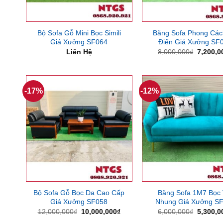
Bộ Sofa Gỗ Mini Bọc Simili
Băng Sofa Phong Các
Giá Xưởng SF064
Điển Giá Xưởng SF
Giá
Liên Hệ
8,000,000
₫
7,200,0
gốc
là:
8,000,0
-17%
-12%
Bộ Sofa Gỗ Bọc Da Cao Cấp
Băng Sofa 1M7 Bọc 
Giá Xưởng SF058
Nhung Giá Xưởng S
Giá
Giá
Giá
12,000,000
₫
10,000,000
₫
6,000,000
₫
5,300,0
gốc
hiện
gốc