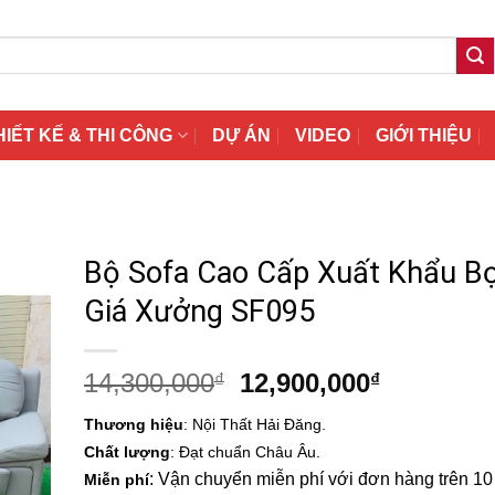
HIẾT KẾ & THI CÔNG
DỰ ÁN
VIDEO
GIỚI THIỆU
Bộ Sofa Cao Cấp Xuất Khẩu B
Giá Xưởng SF095
Giá
Giá
14,300,000
12,900,000
₫
₫
gốc
hiện
Thương hiệu
: Nội Thất Hải Đăng.
là:
tại
Chất lượng
: Đạt chuẩn Châu Âu.
14,300,000₫.
là:
: Vận chuyển miễn phí với đơn hàng trên 10 t
Miễn phí
12,900,00