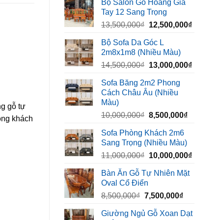
Bộ Salon Gỗ Hoàng Gia
là:
tại
Tay 12 Sang Trọng
6,500,000₫.
là:
Giá
Giá
13,500,000
₫
12,500,000
₫
5,400,000₫
gốc
hiện
Bộ Sofa Da Góc L
là:
tại
2m8x1m8 (Nhiều Màu)
13,500,000₫.
là:
Giá
Giá
14,500,000
₫
13,000,000
₫
12,500,
gốc
hiện
Sofa Băng 2m2 Phong
là:
tại
Cách Châu Âu (Nhiều
14,500,000₫.
là:
Màu)
13,000,
ng gỗ tự
Giá
Giá
10,000,000
₫
8,500,000
₫
òng khách
gốc
hiện
Sofa Phòng Khách 2m6
là:
tại
Sang Trọng (Nhiều Màu)
10,000,000₫.
là:
Giá
Giá
11,000,000
₫
10,000,000
₫
8,500,00
gốc
hiện
Bàn Ăn Gỗ Tự Nhiên Mặt
là:
tại
Oval Cổ Điển
11,000,000₫.
là:
Giá
Giá
8,500,000
₫
7,500,000
₫
10,000,
gốc
hiện
Giường Ngủ Gỗ Xoan Dạt
là:
tại