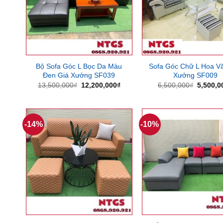
Bộ Sofa Góc L Bọc Da Màu
Sofa Góc Chữ L Hoa V
Đen Giá Xưởng SF039
Xưởng SF009
Giá
Giá
Giá
13,500,000
₫
12,200,000
₫
6,500,000
₫
5,500,0
gốc
hiện
gốc
là:
tại
là:
13,500,000₫.
là:
6,500,0
12,200,000₫.
-14%
-10%