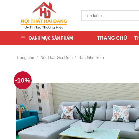
Skip
to
Tìm
content
kiếm:
DANH MỤC SẢN PHẨM
TRANG CHỦ
T
Trang chủ
/
Nội Thất Gia Đình
/
Bàn Ghế Sofa
-10%