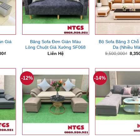
ăn Giá
Băng Sofa Đơn Giản Màu
Bộ Sofa Băng 3 Chỗ
Lông Chuột Giá Xưởng SF068
Da (Nhiều Mà
Giá
Giá
00
₫
Liên Hệ
9,500,000
₫
8,35
hiện
gốc
tại
là:
00₫.
là:
9,50
5,500,000₫.
-12%
-14%