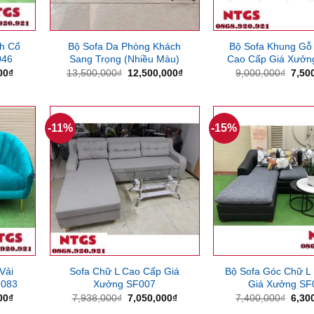
h Cổ
Bộ Sofa Da Phòng Khách
Bộ Sofa Khung Gỗ
046
Sang Trọng (Nhiều Màu)
Cao Cấp Giá Xưởn
Giá
Giá
Giá
Giá
00
₫
13,500,000
₫
12,500,000
₫
9,000,000
₫
7,50
hiện
gốc
hiện
gốc
tại
là:
tại
là:
00₫.
là:
13,500,000₫.
là:
9,00
7,200,000₫.
12,500,000₫.
-11%
-15%
Vải
Sofa Chữ L Cao Cấp Giá
Bộ Sofa Góc Chữ L 
F083
Xưởng SF007
Giá Xưởng SF
Giá
Giá
Giá
Giá
00
₫
7,938,000
₫
7,050,000
₫
7,400,000
₫
6,30
hiện
gốc
hiện
gốc