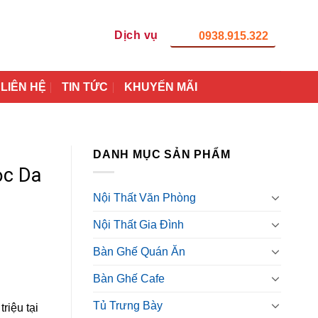
Dịch vụ
0938.915.322
LIÊN HỆ
TIN TỨC
KHUYẾN MÃI
DANH MỤC SẢN PHẨM
ọc Da
Nội Thất Văn Phòng
Nội Thất Gia Đình
Bàn Ghế Quán Ăn
Bàn Ghế Cafe
Tủ Trưng Bày
riệu tại
0₫.