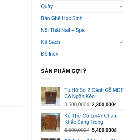
Quầy
Bàn Ghế Học Sinh
Nội Thất Nail – Spa
Kệ Sách
Đồ Inox
SẢN PHẨM GỢI Ý
Tủ Hồ Sơ 2 Cánh Gỗ MDF
Có Ngăn Kéo
Giá
Giá
3,500,000
₫
2,300,000
₫
gốc
hiện
Kệ Thờ Gỗ 1m47 Chạm
là:
tại
Khắc Sang Trọng
3,500,000₫.
là:
Giá
Giá
6,500,000
₫
5,400,000
₫
2,300,000₫
gốc
hiện