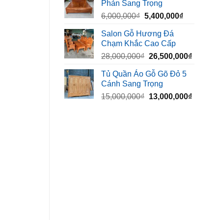
Phản Sang Trọng
8,500,000₫.
là:
Giá
Giá
6,000,000
₫
5,400,000
₫
7,500,000₫
gốc
hiện
Salon Gỗ Hương Đá
là:
tại
Chạm Khắc Cao Cấp
6,000,000₫.
là:
Giá
Giá
28,000,000
₫
26,500,000
₫
5,400,000₫
gốc
hiện
Tủ Quần Áo Gỗ Gõ Đỏ 5
là:
tại
Cánh Sang Trọng
28,000,000₫.
là:
Giá
Giá
15,000,000
₫
13,000,000
₫
26,500,
gốc
hiện
là:
tại
15,000,000₫.
là:
13,000,