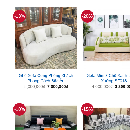
là:
tại
là:
12,000,000₫.
là:
6,000,0
10,000,000₫.
-13%
-20%
Ghế Sofa Cong Phòng Khách
Sofa Mini 2 Chổ Xanh 
Phong Cách Bắc Âu
Xưởng SF018
Giá
Giá
Giá
8,000,000
₫
7,000,000
₫
4,000,000
₫
3,200,0
gốc
hiện
gốc
là:
tại
là:
8,000,000₫.
là:
4,000,0
7,000,000₫.
-10%
-15%