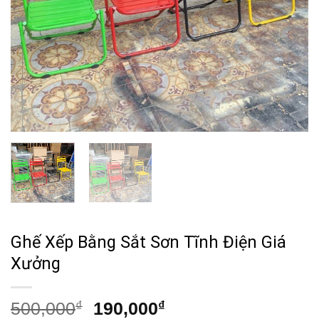
Ghế Xếp Bằng Sắt Sơn Tĩnh Điện Giá
Xưởng
Giá
Giá
500,000
₫
190,000
₫