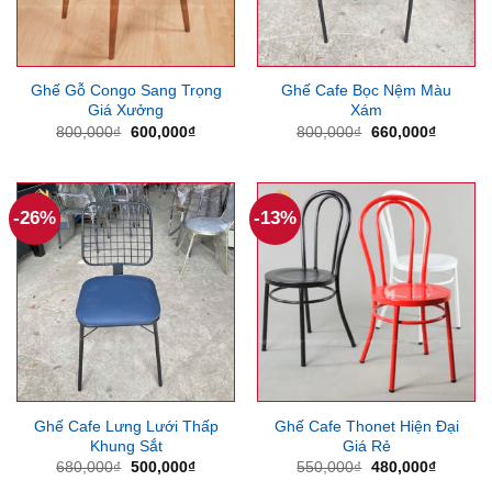
Ghế Gỗ Congo Sang Trọng
Ghế Cafe Bọc Nệm Màu
Giá Xưởng
Xám
Giá
Giá
Giá
Giá
800,000
₫
600,000
₫
800,000
₫
660,000
₫
gốc
hiện
gốc
hiện
là:
tại
là:
tại
800,000₫.
là:
800,000₫.
là:
600,000₫.
660,000
-26%
-13%
Ghế Cafe Lưng Lưới Thấp
Ghế Cafe Thonet Hiện Đại
Khung Sắt
Giá Rẻ
Giá
Giá
Giá
Giá
680,000
₫
500,000
₫
550,000
₫
480,000
₫
gốc
hiện
gốc
hiện