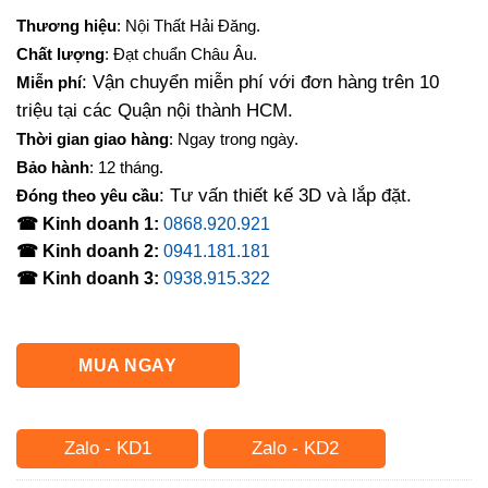
gốc
hiện
Thương hiệu
: Nội Thất Hải Đăng.
là:
tại
Chất lượng
: Đạt chuẩn Châu Âu.
500,000₫.
là:
: Vận chuyển miễn phí với đơn hàng trên 10
Miễn phí
190,000₫.
triệu tại các Quận nội thành HCM.
Thời gian giao hàng
: Ngay trong ngày.
Bảo hành
: 12 tháng.
: Tư vấn thiết kế 3D và lắp đặt.
Đóng theo yêu cầu
☎ Kinh doanh 1:
0868.920.921
☎ Kinh doanh 2:
0941.181.181
☎ Kinh doanh 3:
0938.915.322
MUA NGAY
Zalo - KD1
Zalo - KD2