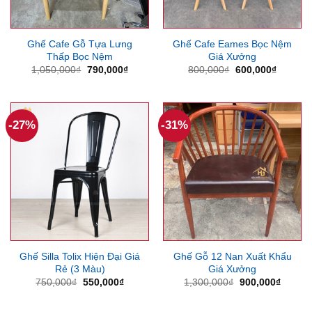
Ghế Cafe Gỗ Tựa Lưng
Ghế Cafe Eames Bọc Nệm
Thấp Bọc Nệm
Giá Xưởng
Giá
Giá
Giá
Giá
1,050,000
₫
790,000
₫
800,000
₫
600,000
₫
gốc
hiện
gốc
hiện
là:
tại
là:
tại
1,050,000₫.
là:
800,000₫.
là:
790,000₫.
600,000
-27%
-31%
Ghế Silla Tolix Hiện Đại Giá
Ghế Gỗ 12 Nan Xuất Khẩu
Rẻ (3 Màu)
Giá Xưởng
Giá
Giá
Giá
Giá
750,000
₫
550,000
₫
1,300,000
₫
900,000
₫
gốc
hiện
gốc
hiện
là:
tại
là:
tại
750,000₫.
là:
1,300,000₫.
là: