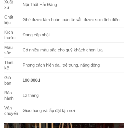
Xuất
Nội Thất Hải Đăng
xứ
Chất
Ghế được làm hoàn toàn từ sắt, được sơn tĩnh điện
liệu
Kích
Đang cập nhật
thước
Màu
Có nhiều màu sắc cho quý khách chọn lựa
sắc
Thiết
Phong cách hiện đại, trẻ trung, năng động
kế
Giá
190.000đ
bán
Bảo
12 tháng
hành
Vận
Giao hàng và lắp đặt tận nơi
chuyển