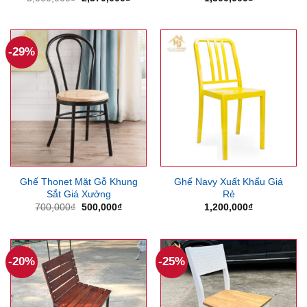
gốc
hiện
là:
tại
3,000,000₫.
là:
2,370,000₫.
-29%
Ghế Thonet Mặt Gỗ Khung
Ghế Navy Xuất Khẩu Giá
Sắt Giá Xưởng
Rẻ
Giá
Giá
700,000
₫
500,000
₫
1,200,000
₫
gốc
hiện
là:
tại
700,000₫.
là:
500,000₫.
-20%
-25%