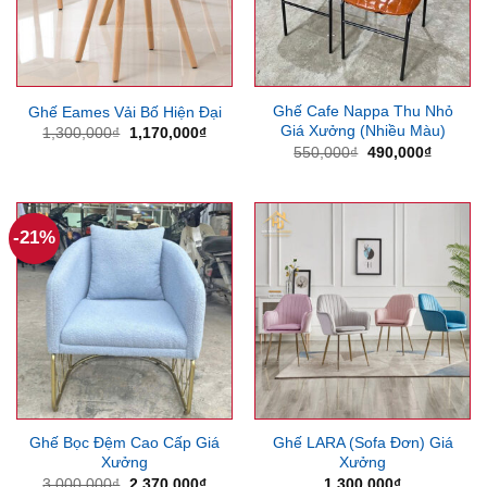
Ghế Cafe Nappa Thu Nhỏ
Ghế Eames Vải Bố Hiện Đại
Giá Xưởng (Nhiều Màu)
Giá
Giá
1,300,000
₫
1,170,000
₫
gốc
hiện
Giá
Giá
550,000
₫
490,000
₫
là:
tại
gốc
hiện
1,300,000₫.
là:
là:
tại
1,170,000₫.
550,000₫.
là:
490,000
-21%
Ghế Bọc Đệm Cao Cấp Giá
Ghế LARA (Sofa Đơn) Giá
Xưởng
Xưởng
Giá
Giá
3,000,000
₫
2,370,000
₫
1,300,000
₫