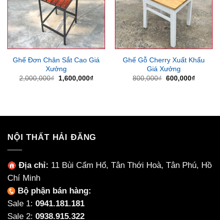
Ghế Đơn Chân Sắt Cao Giá
Ghế Gỗ Cherry Xuất Khẩu
Xưởng
Giá Xưởng
Giá
Giá
Giá
Giá
2,000,000
₫
1,600,000
₫
800,000
₫
600,000
₫
gốc
hiện
gốc
hiện
là:
tại
là:
tại
2,000,000₫.
là:
800,000₫.
là:
1,600,000₫.
600,000
NỘI THẤT HẢI ĐĂNG
Địa chỉ:
11 Bùi Cẩm Hổ, Tân Thới Hoà, Tân Phú, Hồ
Chí Minh
Bộ phận bán hàng:
Sale 1:
0941.181.181
Sale 2:
0938.915.322