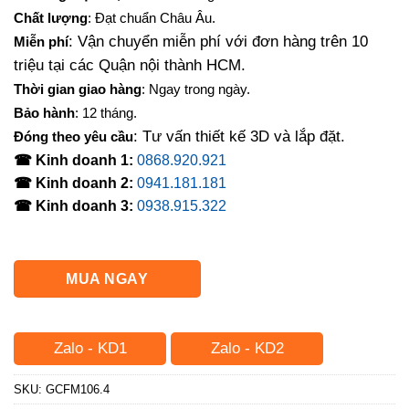
là:
tại
Chất lượng
: Đạt chuẩn Châu Âu.
685,000₫.
là:
: Vận chuyển miễn phí với đơn hàng trên 10
Miễn phí
450,000₫.
triệu tại các Quận nội thành HCM.
Thời gian giao hàng
: Ngay trong ngày.
Bảo hành
: 12 tháng.
: Tư vấn thiết kế 3D và lắp đặt.
Đóng theo yêu cầu
☎ Kinh doanh 1:
0868.920.921
☎ Kinh doanh 2:
0941.181.181
☎ Kinh doanh 3:
0938.915.322
MUA NGAY
Zalo - KD1
Zalo - KD2
SKU:
GCFM106.4