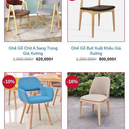
Ghế Gỗ Chữ A Sang Trọng
Ghế Gỗ Bull Xuất Khẩu Giá
Giá Xưởng
Xưởng
Giá
Giá
Giá
Giá
1,000,000
₫
620,000
₫
1,200,000
₫
800,000
₫
gốc
hiện
gốc
hiện
là:
tại
là:
tại
1,000,000₫.
là:
1,200,000₫.
là:
620,000₫.
800,00
-10%
-16%