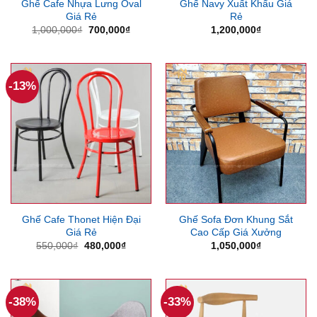
Ghế Cafe Nhựa Lưng Oval
Ghế Navy Xuất Khẩu Giá
Giá Rẻ
Rẻ
Giá
Giá
1,000,000
₫
700,000
₫
1,200,000
₫
gốc
hiện
là:
tại
1,000,000₫.
là:
700,000₫.
-13%
Ghế Cafe Thonet Hiện Đại
Ghế Sofa Đơn Khung Sắt
Giá Rẻ
Cao Cấp Giá Xưởng
Giá
Giá
550,000
₫
480,000
₫
1,050,000
₫
gốc
hiện
là:
tại
550,000₫.
là:
480,000₫.
-38%
-33%