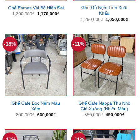
Ghế Gỗ Nệm Liền Xuất
Ghế Eames Vải Bố Hiện Đại
Khẩu
Giá
Giá
1,300,000
₫
1,170,000
₫
gốc
hiện
Giá
Giá
1,250,000
₫
1,050,000
₫
là:
tại
gốc
hiện
1,300,000₫.
là:
là:
tại
1,170,000₫.
1,250,000₫.
là:
1,050
-18%
-11%
Ghế Cafe Bọc Nệm Màu
Ghế Cafe Nappa Thu Nhỏ
Xám
Giá Xưởng (Nhiều Màu)
Giá
Giá
Giá
Giá
800,000
₫
660,000
₫
550,000
₫
490,000
₫
gốc
hiện
gốc
hiện
là:
tại
là:
tại
800,000₫.
là:
550,000₫.
là:
660,000₫.
490,000
-11%
-11%