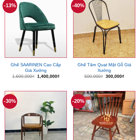
-13%
-40%
Ghế SAARINEN Cao Cấp
Ghế Tăm Quạt Mặt Gỗ Giá
Giá Xưởng
Xưởng
Giá
Giá
Giá
Giá
1,600,000
₫
1,400,000
₫
500,000
₫
300,000
₫
gốc
hiện
gốc
hiện
là:
tại
là:
tại
1,600,000₫.
là:
500,000₫.
là:
1,400,000₫.
300,000
-30%
-20%