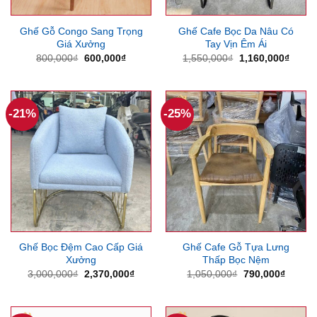
Ghế Gỗ Congo Sang Trọng
Ghế Cafe Bọc Da Nâu Có
Giá Xưởng
Tay Vịn Êm Ái
Giá
Giá
Giá
Giá
800,000
₫
600,000
₫
1,550,000
₫
1,160,000
₫
gốc
hiện
gốc
hiện
là:
tại
là:
tại
800,000₫.
là:
1,550,000₫.
là:
600,000₫.
1,160
-21%
-25%
Ghế Bọc Đệm Cao Cấp Giá
Ghế Cafe Gỗ Tựa Lưng
Xưởng
Thấp Bọc Nệm
Giá
Giá
Giá
Giá
3,000,000
₫
2,370,000
₫
1,050,000
₫
790,000
₫
gốc
hiện
gốc
hiện
là:
tại
là:
tại
3,000,000₫.
là:
1,050,000₫.
là:
2,370,000₫.
790,00