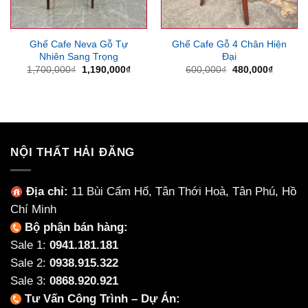
Ghế Cafe Neva Gỗ Tự
Ghế Cafe Gỗ 4 Chân Hiện
Nhiên Sang Trọng
Đại
Giá
Giá
Giá
Giá
1,700,000
₫
1,190,000
₫
600,000
₫
480,000
₫
gốc
hiện
gốc
hiện
là:
tại
là:
tại
1,700,000₫.
là:
600,000₫.
là:
1,190,000₫.
480,000
NỘI THẤT HẢI ĐĂNG
Địa chỉ:
11 Bùi Cẩm Hổ, Tân Thới Hoà, Tân Phú, Hồ
Chí Minh
Bộ phận bán hàng:
Sale 1:
0941.181.181
Sale 2:
0938.915.322
Sale 3:
0868.920.921
Tư Vấn Công Trình – Dự Án: