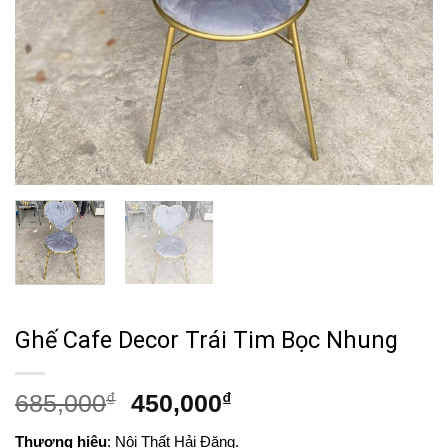
Ghế Cafe Decor Trái Tim Bọc Nhung
Giá
Giá
685,000
₫
450,000
₫
gốc
hiện
Thương hiệu
: Nội Thất Hải Đăng.