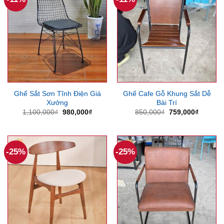
Ghế Sắt Sơn Tĩnh Điện Giá
Ghế Cafe Gỗ Khung Sắt Dễ
Xưởng
Bài Trí
Giá
Giá
Giá
Giá
1,100,000
₫
980,000
₫
850,000
₫
759,000
₫
gốc
hiện
gốc
hiện
là:
tại
là:
tại
1,100,000₫.
là:
850,000₫.
là:
980,000₫.
759,000
-25%
-25%