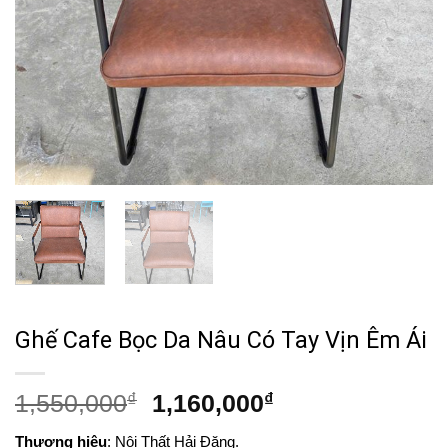
Ghế Cafe Bọc Da Nâu Có Tay Vịn Êm Ái
Giá
Giá
1,550,000
₫
1,160,000
₫
gốc
hiện
Thương hiệu
: Nội Thất Hải Đăng.