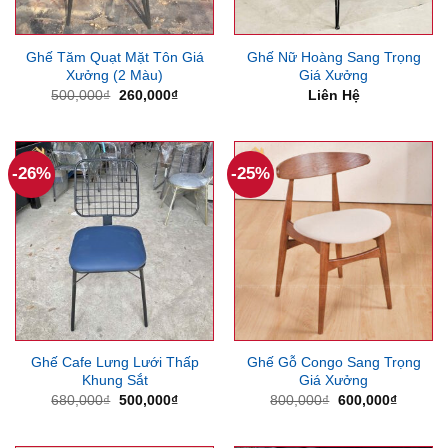
Ghế Tăm Quạt Mặt Tôn Giá
Ghế Nữ Hoàng Sang Trọng
Xưởng (2 Màu)
Giá Xưởng
Giá
Giá
500,000
₫
260,000
₫
Liên Hệ
gốc
hiện
là:
tại
500,000₫.
là:
260,000₫.
-26%
-25%
Ghế Cafe Lưng Lưới Thấp
Ghế Gỗ Congo Sang Trọng
Khung Sắt
Giá Xưởng
Giá
Giá
Giá
Giá
680,000
₫
500,000
₫
800,000
₫
600,000
₫
gốc
hiện
gốc
hiện
là:
tại
là:
tại
680,000₫.
là:
800,000₫.
là: