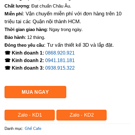
là:
tại
Chất lượng
: Đạt chuẩn Châu Âu.
1,550,000₫.
là:
: Vận chuyển miễn phí với đơn hàng trên 10
Miễn phí
1,160,000₫.
triệu tại các Quận nội thành HCM.
Thời gian giao hàng
: Ngay trong ngày.
Bảo hành
: 12 tháng.
: Tư vấn thiết kế 3D và lắp đặt.
Đóng theo yêu cầu
☎ Kinh doanh 1:
0868.920.921
☎ Kinh doanh 2:
0941.181.181
☎ Kinh doanh 3:
0938.915.322
MUA NGAY
Zalo - KD1
Zalo - KD2
Danh mục:
Ghế Cafe