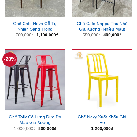
Ghế Cafe Neva Gỗ Tự
Ghế Cafe Nappa Thu Nhỏ
Nhiên Sang Trọng
Giá Xưởng (Nhiều Màu)
Giá
Giá
Giá
Giá
1,700,000
₫
1,190,000
₫
550,000
₫
490,000
₫
gốc
hiện
gốc
hiện
là:
tại
là:
tại
1,700,000₫.
là:
550,000₫.
là:
1,190,000₫.
490,000
-20%
Ghế Tolix Có Lưng Dựa Đa
Ghế Navy Xuất Khẩu Giá
Màu Giá Xưởng
Rẻ
Giá
Giá
1,000,000
₫
800,000
₫
1,200,000
₫
gốc
hiện
là:
tại