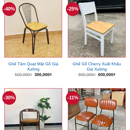
500,000₫.
600,000
-40%
-25%
Ghế Tăm Quạt Mặt Gỗ Giá
Ghế Gỗ Cherry Xuất Khẩu
Xưởng
Giá Xưởng
Giá
Giá
Giá
Giá
500,000
₫
300,000
₫
800,000
₫
600,000
₫
gốc
hiện
gốc
hiện
là:
tại
là:
tại
500,000₫.
là:
800,000₫.
là:
300,000₫.
600,000
-30%
-11%