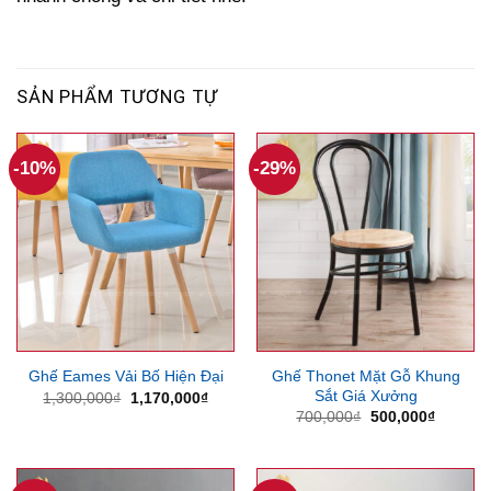
SẢN PHẨM TƯƠNG TỰ
-10%
-29%
Ghế Thonet Mặt Gỗ Khung
Ghế Eames Vải Bố Hiện Đại
Sắt Giá Xưởng
Giá
Giá
1,300,000
₫
1,170,000
₫
gốc
hiện
Giá
Giá
700,000
₫
500,000
₫
là:
tại
gốc
hiện
1,300,000₫.
là:
là:
tại
1,170,000₫.
700,000₫.
là:
500,000