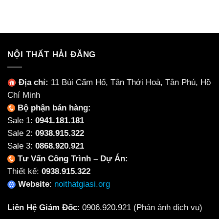
gốc
hiện
gốc
hiện
là:
tại
là:
tại
1,200,000₫.
là:
750,000₫.
là:
800,000₫.
550,000
NỘI THẤT HẢI ĐĂNG
Địa chỉ:
11 Bùi Cẩm Hổ, Tân Thới Hoà, Tân Phú, Hồ
Chí Minh
Bộ phận bán hàng:
Sale 1:
0941.181.181
Sale 2:
0938.915.322
Sale 3:
0868.920.921
Tư Vấn Công Trình – Dự Án:
Thiết kế:
0938.915.322
Website
:
noithatgiasi.org
Liên Hệ Giám Đốc
:
0906.920.921
(Phản ánh dịch vụ)