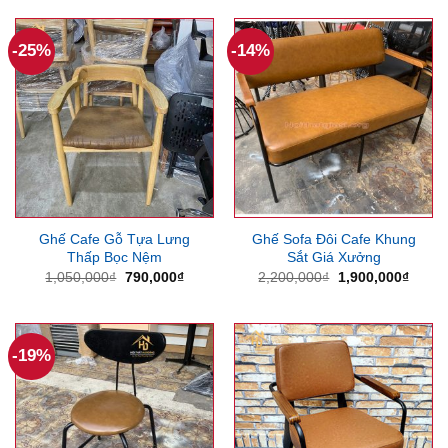
1,000,000₫.
là:
800,000₫.
-25%
-14%
Ghế Cafe Gỗ Tựa Lưng
Ghế Sofa Đôi Cafe Khung
Thấp Bọc Nệm
Sắt Giá Xưởng
Giá
Giá
Giá
Giá
1,050,000
₫
790,000
₫
2,200,000
₫
1,900,000
₫
gốc
hiện
gốc
hiện
là:
tại
là:
tại
1,050,000₫.
là:
2,200,000₫.
là:
790,000₫.
1,900
-19%