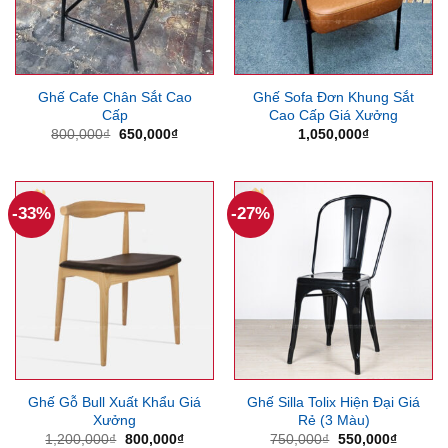
Ghế Cafe Chân Sắt Cao
Ghế Sofa Đơn Khung Sắt
Cấp
Cao Cấp Giá Xưởng
Giá
Giá
800,000
₫
650,000
₫
1,050,000
₫
gốc
hiện
là:
tại
800,000₫.
là:
650,000₫.
-33%
-27%
Ghế Gỗ Bull Xuất Khẩu Giá
Ghế Silla Tolix Hiện Đại Giá
Xưởng
Rẻ (3 Màu)
Giá
Giá
Giá
Giá
1,200,000
₫
800,000
₫
750,000
₫
550,000
₫