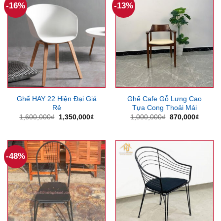
-16%
-13%
Ghế HAY 22 Hiện Đại Giá
Ghế Cafe Gỗ Lưng Cao
Rẻ
Tựa Cong Thoải Mái
Giá
Giá
Giá
Giá
1,600,000
₫
1,350,000
₫
1,000,000
₫
870,000
₫
gốc
hiện
gốc
hiện
là:
tại
là:
tại
1,600,000₫.
là:
1,000,000₫.
là:
1,350,000₫.
870,00
-48%