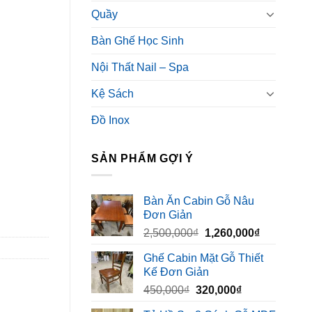
Quầy
Bàn Ghế Học Sinh
Nội Thất Nail – Spa
Kệ Sách
Đồ Inox
SẢN PHẨM GỢI Ý
Bàn Ăn Cabin Gỗ Nâu
Đơn Giản
Giá
Giá
2,500,000
₫
1,260,000
₫
gốc
hiện
Ghế Cabin Mặt Gỗ Thiết
là:
tại
Kế Đơn Giản
2,500,000₫.
là:
Giá
Giá
450,000
₫
320,000
₫
1,260,000₫
gốc
hiện