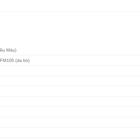
iều Màu)
FM105 (da bò)