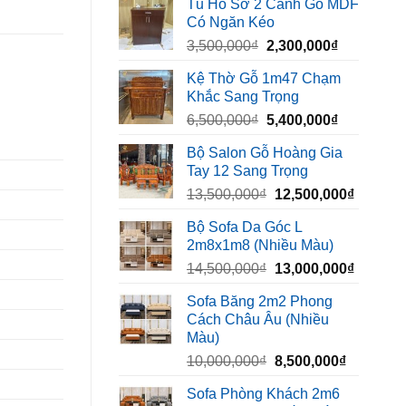
Tủ Hồ Sơ 2 Cánh Gỗ MDF
là:
tại
Có Ngăn Kéo
450,000₫.
là:
Giá
Giá
3,500,000
₫
2,300,000
₫
320,000₫.
gốc
hiện
Kệ Thờ Gỗ 1m47 Chạm
là:
tại
Khắc Sang Trọng
3,500,000₫.
là:
Giá
Giá
6,500,000
₫
5,400,000
₫
2,300,000₫
gốc
hiện
Bộ Salon Gỗ Hoàng Gia
là:
tại
Tay 12 Sang Trọng
6,500,000₫.
là:
Giá
Giá
13,500,000
₫
12,500,000
₫
5,400,000₫
gốc
hiện
Bộ Sofa Da Góc L
là:
tại
2m8x1m8 (Nhiều Màu)
13,500,000₫.
là:
Giá
Giá
14,500,000
₫
13,000,000
₫
12,500,
gốc
hiện
Sofa Băng 2m2 Phong
là:
tại
Cách Châu Âu (Nhiều
14,500,000₫.
là:
Màu)
13,000,
Giá
Giá
10,000,000
₫
8,500,000
₫
gốc
hiện
Sofa Phòng Khách 2m6
là:
tại