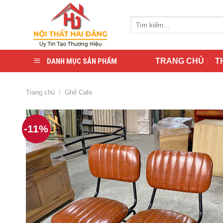
Skip
to
Tìm
content
kiếm:
DANH MỤC SẢN PHẨM
TRANG CHỦ
T
Trang chủ
/
Ghế Cafe
-11%