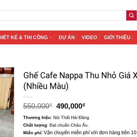
HIẾT KẾ & THI CÔNG
DỰ ÁN
VIDEO
GIỚI THIỆU
Ghế Cafe Nappa Thu Nhỏ Giá 
(Nhiều Màu)
Giá
Giá
550,000
490,000
₫
₫
gốc
hiện
Thương hiệu
: Nội Thất Hải Đăng.
là:
tại
Chất lượng
: Đạt chuẩn Châu Âu.
550,000₫.
là:
: Vận chuyển miễn phí với đơn hàng trên 10 t
Miễn phí
490,000₫.