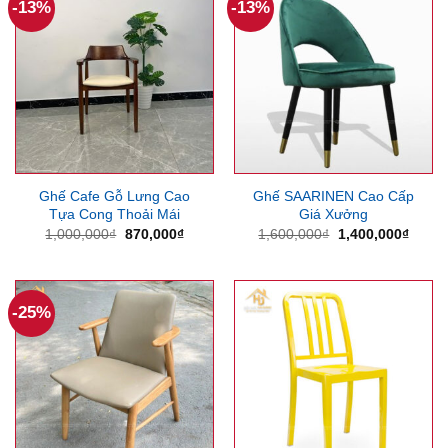
-13%
-13%
Ghế Cafe Gỗ Lưng Cao
Ghế SAARINEN Cao Cấp
Tựa Cong Thoải Mái
Giá Xưởng
Giá
Giá
Giá
Giá
1,000,000
₫
870,000
₫
1,600,000
₫
1,400,000
₫
gốc
hiện
gốc
hiện
là:
tại
là:
tại
1,000,000₫.
là:
1,600,000₫.
là:
870,000₫.
1,400
-25%