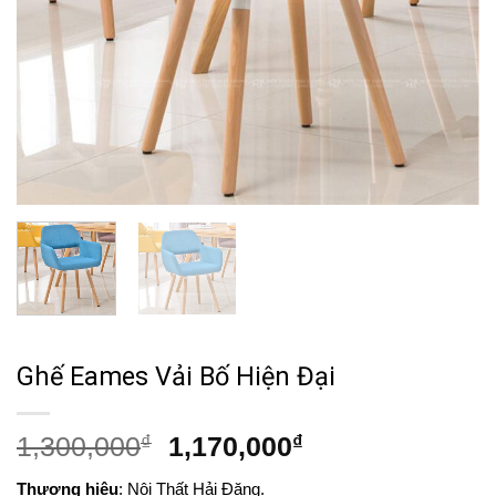
Ghế Eames Vải Bố Hiện Đại
Giá
Giá
1,300,000
₫
1,170,000
₫
gốc
hiện
Thương hiệu
: Nội Thất Hải Đăng.