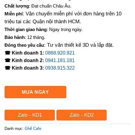
là:
tại
Chất lượng
: Đạt chuẩn Châu Âu.
1,300,000₫.
là:
: Vận chuyển miễn phí với đơn hàng trên 10
Miễn phí
1,170,000₫.
triệu tại các Quận nội thành HCM.
Thời gian giao hàng
: Ngay trong ngày.
Bảo hành
: 12 tháng.
: Tư vấn thiết kế 3D và lắp đặt.
Đóng theo yêu cầu
☎ Kinh doanh 1:
0868.920.921
☎ Kinh doanh 2:
0941.181.181
☎ Kinh doanh 3:
0938.915.322
MUA NGAY
Zalo - KD1
Zalo - KD2
Danh mục:
Ghế Cafe