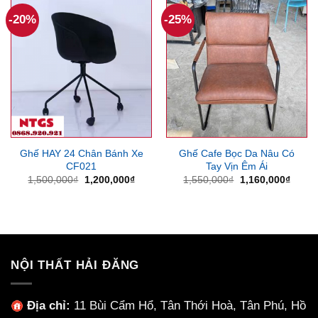
800,000₫.
600,000
-20%
-25%
Ghế HAY 24 Chân Bánh Xe
Ghế Cafe Bọc Da Nâu Có
CF021
Tay Vịn Êm Ái
Giá
Giá
Giá
Giá
1,500,000
₫
1,200,000
₫
1,550,000
₫
1,160,000
₫
gốc
hiện
gốc
hiện
là:
tại
là:
tại
1,500,000₫.
là:
1,550,000₫.
là:
1,200,000₫.
1,160
NỘI THẤT HẢI ĐĂNG
Địa chỉ:
11 Bùi Cẩm Hổ, Tân Thới Hoà, Tân Phú, Hồ