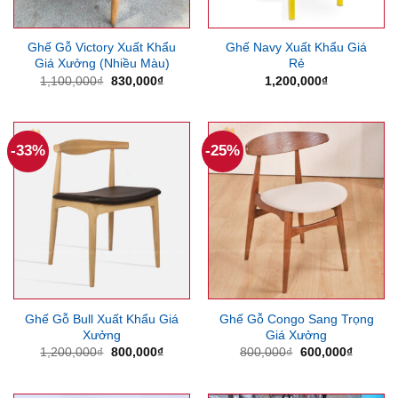
Ghế Gỗ Victory Xuất Khẩu
Ghế Navy Xuất Khẩu Giá
Giá Xưởng (Nhiều Màu)
Rẻ
Giá
Giá
1,100,000
₫
830,000
₫
1,200,000
₫
gốc
hiện
là:
tại
1,100,000₫.
là:
830,000₫.
-33%
-25%
Ghế Gỗ Bull Xuất Khẩu Giá
Ghế Gỗ Congo Sang Trọng
Xưởng
Giá Xưởng
Giá
Giá
Giá
Giá
1,200,000
₫
800,000
₫
800,000
₫
600,000
₫
gốc
hiện
gốc
hiện
là:
tại
là:
tại
1,200,000₫.
là:
800,000₫.
là: