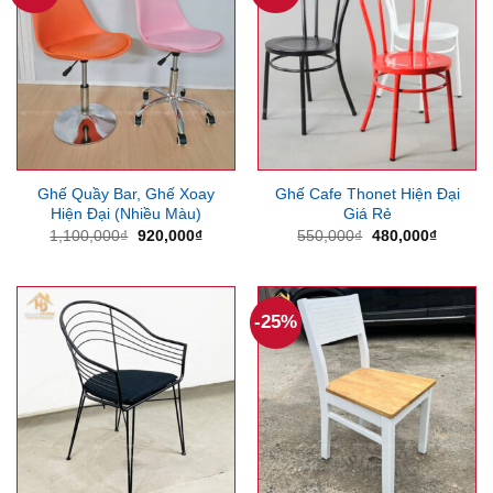
Ghế Quầy Bar, Ghế Xoay
Ghế Cafe Thonet Hiện Đại
Hiện Đại (Nhiều Màu)
Giá Rẻ
Giá
Giá
Giá
Giá
1,100,000
₫
920,000
₫
550,000
₫
480,000
₫
gốc
hiện
gốc
hiện
là:
tại
là:
tại
1,100,000₫.
là:
550,000₫.
là:
920,000₫.
480,000
-25%