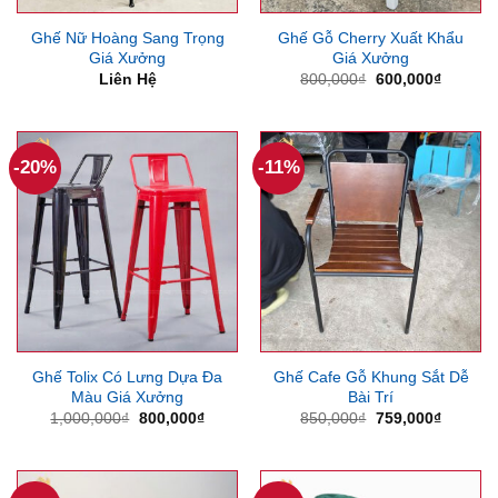
Ghế Nữ Hoàng Sang Trọng
Ghế Gỗ Cherry Xuất Khẩu
Giá Xưởng
Giá Xưởng
Giá
Giá
Liên Hệ
800,000
₫
600,000
₫
gốc
hiện
là:
tại
800,000₫.
là:
600,000
-20%
-11%
Ghế Tolix Có Lưng Dựa Đa
Ghế Cafe Gỗ Khung Sắt Dễ
Màu Giá Xưởng
Bài Trí
Giá
Giá
Giá
Giá
1,000,000
₫
800,000
₫
850,000
₫
759,000
₫
gốc
hiện
gốc
hiện
là:
tại
là:
tại
1,000,000₫.
là:
850,000₫.
là:
800,000₫.
759,000