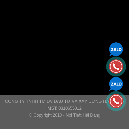
CÔNG TY TNHH TM DV ĐẦU TƯ VÀ XÂY DỰNG HẢI ĐĂNG
MST: 0310655912
© Copyright 2010 - Nội Thất Hải Đăng