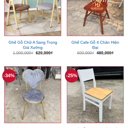
Ghế Gỗ Chữ A Sang Trọng
Ghế Cafe Gỗ 4 Chân Hiện
Giá Xưởng
Đại
Giá
Giá
Giá
Giá
1,000,000
₫
620,000
₫
600,000
₫
480,000
₫
gốc
hiện
gốc
hiện
là:
tại
là:
tại
1,000,000₫.
là:
600,000₫.
là:
620,000₫.
480,000
-34%
-25%