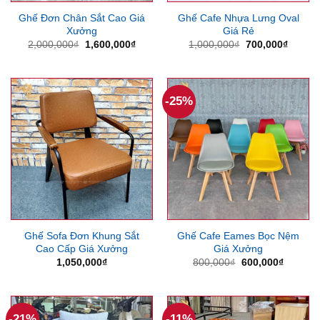
Ghế Đơn Chân Sắt Cao Giá
Ghế Cafe Nhựa Lưng Oval
Xưởng
Giá Rẻ
Giá
Giá
Giá
Giá
2,000,000
₫
1,600,000
₫
1,000,000
₫
700,000
₫
gốc
hiện
gốc
hiện
là:
tại
là:
tại
2,000,000₫.
là:
1,000,000₫.
là:
1,600,000₫.
700,00
-25%
Ghế Sofa Đơn Khung Sắt
Ghế Cafe Eames Bọc Nệm
Cao Cấp Giá Xưởng
Giá Xưởng
Giá
Giá
1,050,000
₫
800,000
₫
600,000
₫
gốc
hiện
là:
tại
800,000₫.
là:
600,000
-21%
-11%