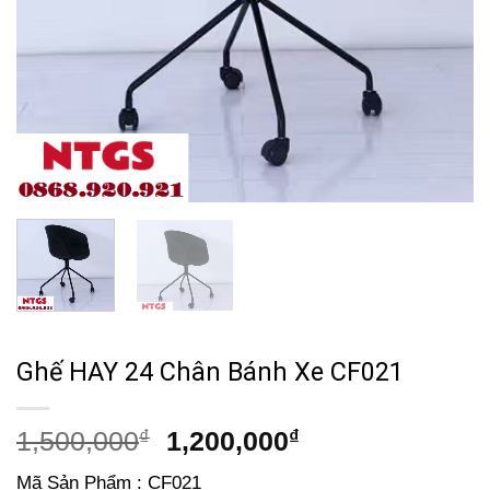
Ghế HAY 24 Chân Bánh Xe CF021
Giá
Giá
1,500,000
₫
1,200,000
₫
gốc
hiện
Mã Sản Phẩm : CF021