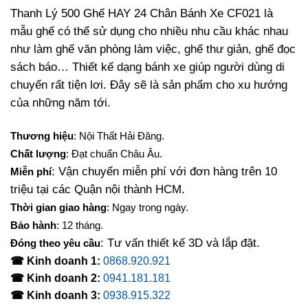
là:
tại
Thanh Lý 500 Ghế HAY 24 Chân Bánh Xe CF021 là
1,500,000₫.
là:
mẫu ghế có thể sử dụng cho nhiều nhu cầu khác nhau
1,200,000₫.
như làm ghế văn phòng làm việc, ghế thư giản, ghế đọc
sách báo… Thiết kế dạng bánh xe giúp người dùng di
chuyển rất tiện lơi. Đây sẽ là sản phẩm cho xu hướng
của những năm tới.
Thương hiệu
: Nội Thất Hải Đăng.
Chất lượng
: Đạt chuẩn Châu Âu.
: Vận chuyển miễn phí với đơn hàng trên 10
Miễn phí
triệu tại các Quận nội thành HCM.
Thời gian giao hàng
: Ngay trong ngày.
Bảo hành
: 12 tháng.
: Tư vấn thiết kế 3D và lắp đặt.
Đóng theo yêu cầu
☎ Kinh doanh 1:
0868.920.921
☎ Kinh doanh 2:
0941.181.181
☎ Kinh doanh 3:
0938.915.322