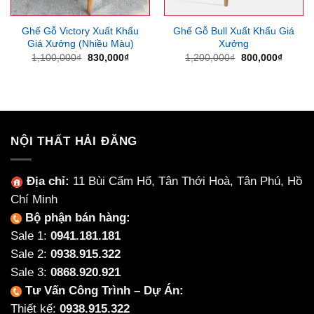
Ghế Gỗ Victory Xuất Khẩu
Ghế Gỗ Bull Xuất Khẩu Giá
Giá Xưởng (Nhiều Màu)
Xưởng
Giá
Giá
Giá
Giá
1,100,000
₫
830,000
₫
1,200,000
₫
800,000
₫
gốc
hiện
gốc
hiện
là:
tại
là:
tại
1,100,000₫.
là:
1,200,000₫.
là:
830,000₫.
800,00
NỘI THẤT HẢI ĐĂNG
Địa chỉ:
11 Bùi Cẩm Hổ, Tân Thới Hoà, Tân Phú, Hồ
Chí Minh
Bộ phận bán hàng:
Sale 1:
0941.181.181
Sale 2:
0938.915.322
Sale 3:
0868.920.921
Tư Vấn Công Trình – Dự Án:
Thiết kế:
0938.915.322