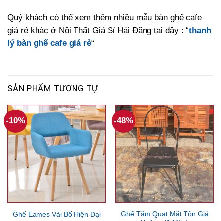
Quý khách có thể xem thêm nhiều mẫu bàn ghế cafe
giá rẻ khác ở Nội Thất Giá Sỉ Hải Đăng tại đây : “
thanh
lý bàn ghế cafe giá rẻ
“
SẢN PHẨM TƯƠNG TỰ
-10%
-48%
Ghế Tăm Quạt Mặt Tôn Giá
Ghế Eames Vải Bố Hiện Đại