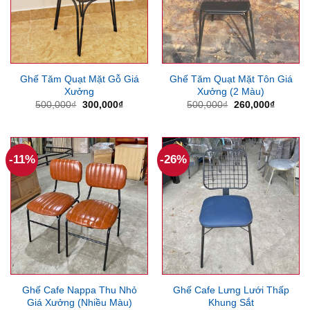
Ghế Tăm Quạt Mặt Gỗ Giá
Ghế Tăm Quạt Mặt Tôn Giá
Xưởng
Xưởng (2 Màu)
Giá
Giá
Giá
Giá
500,000
₫
300,000
₫
500,000
₫
260,000
₫
gốc
hiện
gốc
hiện
là:
tại
là:
tại
500,000₫.
là:
500,000₫.
là:
300,000₫.
260,000
-11%
-26%
Ghế Cafe Nappa Thu Nhỏ
Ghế Cafe Lưng Lưới Thấp
Giá Xưởng (Nhiều Màu)
Khung Sắt