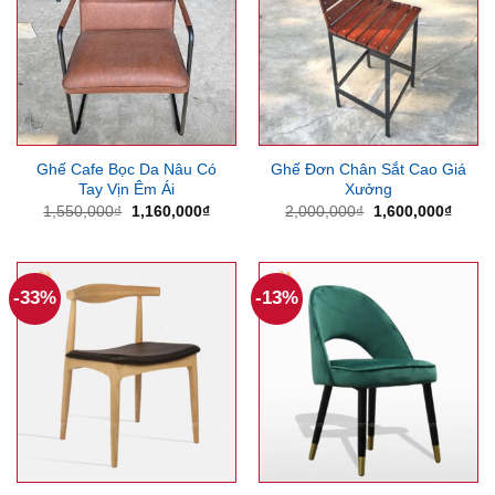
Ghế Cafe Bọc Da Nâu Có
Ghế Đơn Chân Sắt Cao Giá
Tay Vịn Êm Ái
Xưởng
Giá
Giá
Giá
Giá
1,550,000
₫
1,160,000
₫
2,000,000
₫
1,600,000
₫
gốc
hiện
gốc
hiện
là:
tại
là:
tại
1,550,000₫.
là:
2,000,000₫.
là:
1,160,000₫.
1,600
-33%
-13%