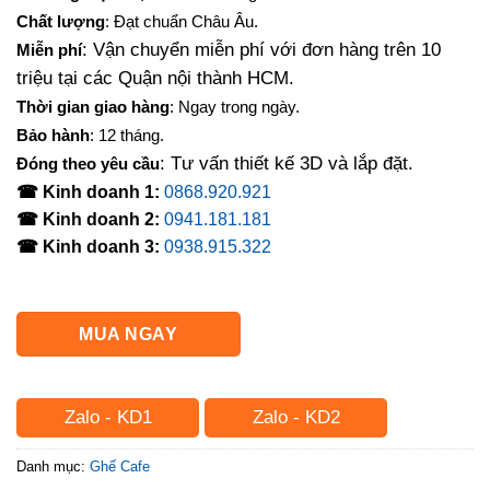
là:
tại
Chất lượng
: Đạt chuẩn Châu Âu.
550,000₫.
là:
: Vận chuyển miễn phí với đơn hàng trên 10
Miễn phí
480,000₫.
triệu tại các Quận nội thành HCM.
Thời gian giao hàng
: Ngay trong ngày.
Bảo hành
: 12 tháng.
: Tư vấn thiết kế 3D và lắp đặt.
Đóng theo yêu cầu
☎ Kinh doanh 1:
0868.920.921
☎ Kinh doanh 2:
0941.181.181
☎ Kinh doanh 3:
0938.915.322
MUA NGAY
Zalo - KD1
Zalo - KD2
Danh mục:
Ghế Cafe