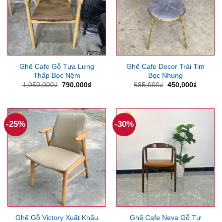
Ghế Cafe Gỗ Tựa Lưng
Ghế Cafe Decor Trái Tim
Thấp Bọc Nệm
Bọc Nhung
Giá
Giá
Giá
Giá
1,050,000
₫
790,000
₫
685,000
₫
450,000
₫
gốc
hiện
gốc
hiện
là:
tại
là:
tại
1,050,000₫.
là:
685,000₫.
là:
790,000₫.
450,000
-25%
-30%
Ghế Gỗ Victory Xuất Khẩu
Ghế Cafe Neva Gỗ Tự