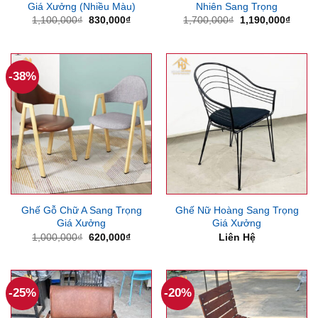
Giá Xưởng (Nhiều Màu)
Nhiên Sang Trọng
Giá
Giá
Giá
Giá
1,100,000
₫
830,000
₫
1,700,000
₫
1,190,000
₫
gốc
hiện
gốc
hiện
là:
tại
là:
tại
1,100,000₫.
là:
1,700,000₫.
là:
830,000₫.
1,190
-38%
Ghế Gỗ Chữ A Sang Trọng
Ghế Nữ Hoàng Sang Trọng
Giá Xưởng
Giá Xưởng
Giá
Giá
1,000,000
₫
620,000
₫
Liên Hệ
gốc
hiện
là:
tại
1,000,000₫.
là:
620,000₫.
-25%
-20%