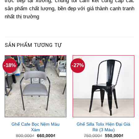
trực tiếp tại xưởng, chúng tôi cam kết cung cấp các
sản phẩm chất lượng, bền đẹp với giá thành cạnh tranh
nhất thị trường
SẢN PHẨM TƯƠNG TỰ
-18%
-27%
Ghế Cafe Bọc Nệm Màu
Ghế Silla Tolix Hiện Đại Giá
Xám
Rẻ (3 Màu)
Giá
Giá
Giá
Giá
800,000
₫
660,000
₫
750,000
₫
550,000
₫