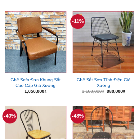
gốc
hiện
gốc
hiện
là:
tại
là:
tại
800,000₫.
là:
750,000₫.
là:
660,000₫.
550,000
-11%
Ghế Sofa Đơn Khung Sắt
Ghế Sắt Sơn Tĩnh Điện Giá
Cao Cấp Giá Xưởng
Xưởng
Giá
Giá
1,050,000
₫
1,100,000
₫
980,000
₫
gốc
hiện
là:
tại
1,100,000₫.
là:
980,00
-40%
-48%