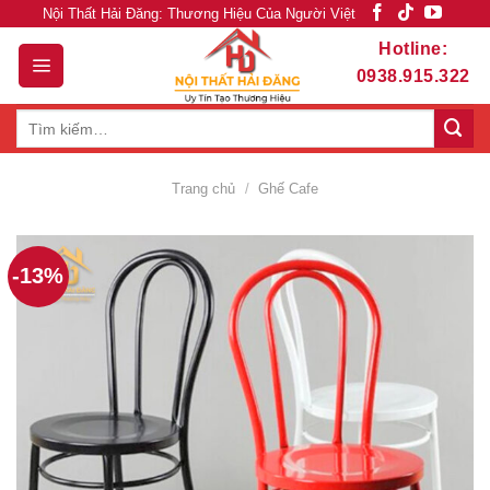
Skip
Nội Thất Hải Đăng: Thương Hiệu Của Người Việt
to
Hotline:
content
0938.915.322
Tìm
kiếm:
Trang chủ
/
Ghế Cafe
-13%