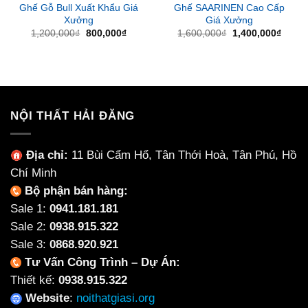
Ghế Gỗ Bull Xuất Khẩu Giá
Ghế SAARINEN Cao Cấp
Xưởng
Giá Xưởng
Giá
Giá
Giá
Giá
1,200,000
₫
800,000
₫
1,600,000
₫
1,400,000
₫
gốc
hiện
gốc
hiện
là:
tại
là:
tại
1,200,000₫.
là:
1,600,000₫.
là:
800,000₫.
1,400
NỘI THẤT HẢI ĐĂNG
Địa chỉ:
11 Bùi Cẩm Hổ, Tân Thới Hoà, Tân Phú, Hồ
Chí Minh
Bộ phận bán hàng:
Sale 1:
0941.181.181
Sale 2:
0938.915.322
Sale 3:
0868.920.921
Tư Vấn Công Trình – Dự Án:
Thiết kế:
0938.915.322
Website
:
noithatgiasi.org