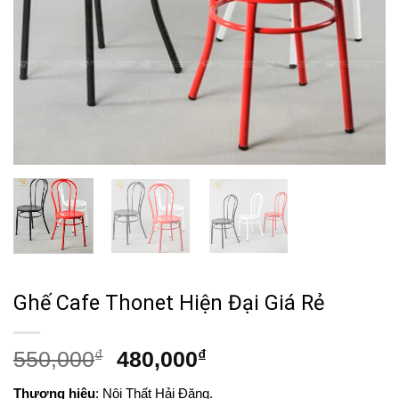
Ghế Cafe Thonet Hiện Đại Giá Rẻ
Giá
Giá
550,000
₫
480,000
₫
gốc
hiện
Thương hiệu
: Nội Thất Hải Đăng.