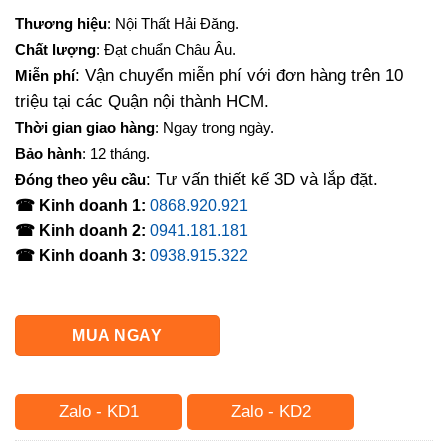
gốc
hiện
Thương hiệu
: Nội Thất Hải Đăng.
là:
tại
Chất lượng
: Đạt chuẩn Châu Âu.
1,700,000₫.
là:
: Vận chuyển miễn phí với đơn hàng trên 10
Miễn phí
1,500,000₫.
triệu tại các Quận nội thành HCM.
Thời gian giao hàng
: Ngay trong ngày.
Bảo hành
: 12 tháng.
: Tư vấn thiết kế 3D và lắp đặt.
Đóng theo yêu cầu
☎ Kinh doanh 1:
0868.920.921
☎ Kinh doanh 2:
0941.181.181
☎ Kinh doanh 3:
0938.915.322
MUA NGAY
Zalo - KD1
Zalo - KD2