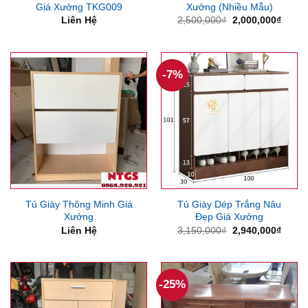
Giá Xưởng TKG009
Xưởng (Nhiều Mẫu)
Giá
Giá
Liên Hệ
2,500,000
₫
2,000,000
₫
gốc
hiện
là:
tại
2,500,000₫.
là:
2,000
-7%
Tủ Giày Thông Minh Giá
Tủ Giày Dép Trắng Nâu
Xưởng
Đẹp Giá Xưởng
Giá
Giá
Liên Hệ
3,150,000
₫
2,940,000
₫
gốc
hiện
là:
tại
3,150,000₫.
là:
2,940
-25%