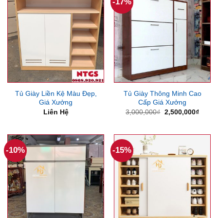
-17%
Tủ Giày Liền Kệ Màu Đẹp,
Tủ Giày Thông Minh Cao
Giá Xưởng
Cấp Giá Xưởng
Giá
Giá
Liên Hệ
3,000,000
₫
2,500,000
₫
gốc
hiện
là:
tại
3,000,000₫.
là:
2,500
-10%
-15%