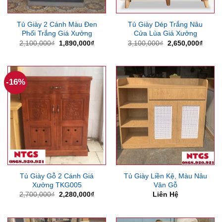
Tủ Giày 2 Cánh Màu Đen
Tủ Giày Dép Trắng Nâu
Phối Trắng Giá Xưởng
Cửa Lùa Giá Xưởng
Giá
Giá
Giá
Giá
2,100,000
₫
1,890,000
₫
3,100,000
₫
2,650,000
₫
gốc
hiện
gốc
hiện
là:
tại
là:
tại
2,100,000₫.
là:
3,100,000₫.
là:
1,890,000₫.
2,650
-16%
Tủ Giày Gỗ 2 Cánh Giá
Tủ Giày Liền Kệ, Màu Nâu
Xưởng TKG005
Vân Gỗ
Giá
Giá
2,700,000
₫
2,280,000
₫
Liên Hệ
gốc
hiện
là:
tại
2,700,000₫.
là:
2,280,000₫.