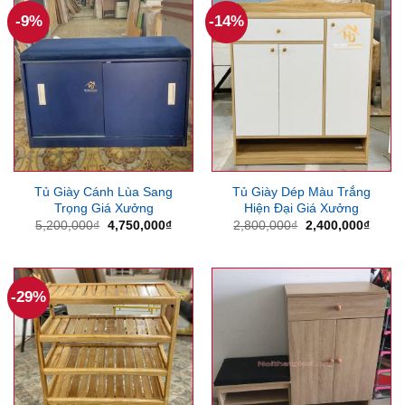
-9%
-14%
Tủ Giày Cánh Lùa Sang
Tủ Giày Dép Màu Trắng
Trọng Giá Xưởng
Hiện Đại Giá Xưởng
Giá
Giá
Giá
Giá
5,200,000
₫
4,750,000
₫
2,800,000
₫
2,400,000
₫
gốc
hiện
gốc
hiện
là:
tại
là:
tại
5,200,000₫.
là:
2,800,000₫.
là:
4,750,000₫.
2,400
-29%