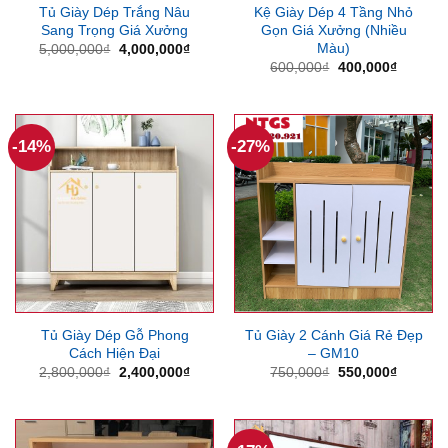
Tủ Giày Dép Trắng Nâu
Kệ Giày Dép 4 Tầng Nhỏ
Sang Trọng Giá Xưởng
Gọn Giá Xưởng (Nhiều
Màu)
Giá
Giá
5,000,000
₫
4,000,000
₫
gốc
hiện
Giá
Giá
600,000
₫
400,000
₫
là:
tại
gốc
hiện
5,000,000₫.
là:
là:
tại
4,000,000₫.
600,000₫.
là:
400,000
-14%
-27%
Tủ Giày Dép Gỗ Phong
Tủ Giày 2 Cánh Giá Rẻ Đẹp
Cách Hiện Đại
– GM10
Giá
Giá
Giá
Giá
2,800,000
₫
2,400,000
₫
750,000
₫
550,000
₫
gốc
hiện
gốc
hiện
là:
tại
là:
tại
2,800,000₫.
là:
750,000₫.
là:
2,400,000₫.
550,000