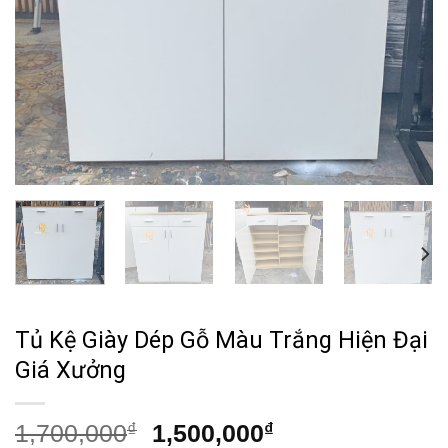
Tủ Kệ Giày Dép Gỗ Màu Trắng Hiện Đại
Giá Xưởng
Giá
Giá
1,700,000
₫
1,500,000
₫