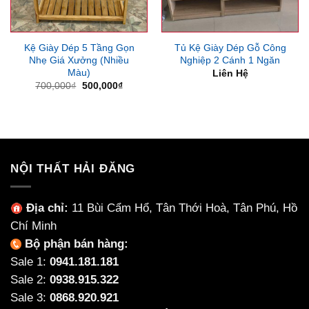
Kệ Giày Dép 5 Tầng Gọn
Tủ Kệ Giày Dép Gỗ Công
Nhẹ Giá Xưởng (Nhiều
Nghiệp 2 Cánh 1 Ngăn
Màu)
Liên Hệ
Giá
Giá
700,000
₫
500,000
₫
gốc
hiện
là:
tại
700,000₫.
là:
500,000₫.
NỘI THẤT HẢI ĐĂNG
Địa chỉ:
11 Bùi Cẩm Hổ, Tân Thới Hoà, Tân Phú, Hồ
Chí Minh
Bộ phận bán hàng:
Sale 1:
0941.181.181
Sale 2:
0938.915.322
Sale 3:
0868.920.921