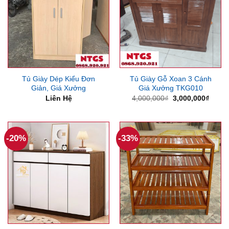
Tủ Giày Dép Kiểu Đơn
Tủ Giày Gỗ Xoan 3 Cánh
Giản, Giá Xưởng
Giá Xưởng TKG010
Giá
Giá
Liên Hệ
4,000,000
₫
3,000,000
₫
gốc
hiện
là:
tại
4,000,000₫.
là:
3,000
-20%
-33%