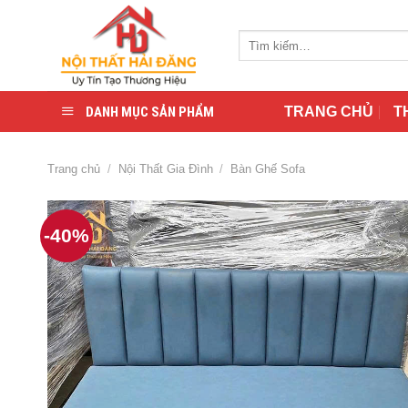
Skip
to
Tìm
content
kiếm:
DANH MỤC SẢN PHẨM
TRANG CHỦ
T
Trang chủ
/
Nội Thất Gia Đình
/
Bàn Ghế Sofa
-40%