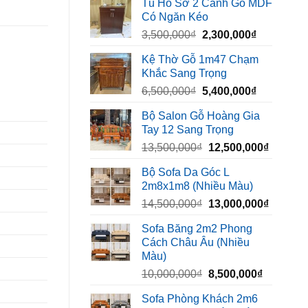
Tủ Hồ Sơ 2 Cánh Gỗ MDF
là:
tại
Có Ngăn Kéo
450,000₫.
là:
Giá
Giá
3,500,000
₫
2,300,000
₫
320,000₫.
gốc
hiện
Kệ Thờ Gỗ 1m47 Chạm
là:
tại
Khắc Sang Trọng
3,500,000₫.
là:
Giá
Giá
6,500,000
₫
5,400,000
₫
2,300,000₫
gốc
hiện
Bộ Salon Gỗ Hoàng Gia
là:
tại
Tay 12 Sang Trọng
6,500,000₫.
là:
Giá
Giá
13,500,000
₫
12,500,000
₫
5,400,000₫
gốc
hiện
Bộ Sofa Da Góc L
là:
tại
2m8x1m8 (Nhiều Màu)
13,500,000₫.
là:
Giá
Giá
14,500,000
₫
13,000,000
₫
12,500,
gốc
hiện
Sofa Băng 2m2 Phong
là:
tại
Cách Châu Âu (Nhiều
14,500,000₫.
là:
Màu)
13,000,
Giá
Giá
10,000,000
₫
8,500,000
₫
gốc
hiện
Sofa Phòng Khách 2m6
là:
tại