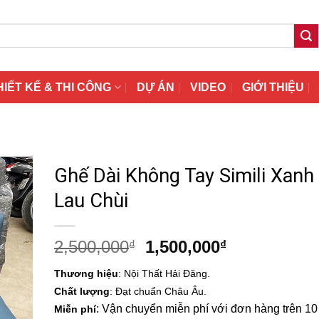
HIẾT KẾ & THI CÔNG
DỰ ÁN
VIDEO
GIỚI THIỆU
Ghế Dài Không Tay Simili Xanh
Lau Chùi
Giá
Giá
2,500,000
1,500,000
₫
₫
gốc
hiện
Thương hiệu
: Nội Thất Hải Đăng.
là:
tại
Chất lượng
: Đạt chuẩn Châu Âu.
2,500,000₫.
là:
: Vận chuyển miễn phí với đơn hàng trên 10 t
Miễn phí
1,500,000₫.