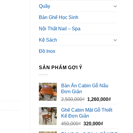
Quầy
Bàn Ghế Học Sinh
Nội Thất Nail – Spa
Kệ Sách
Đồ Inox
SẢN PHẨM GỢI Ý
Bàn Ăn Cabin Gỗ Nâu
Đơn Giản
Giá
Giá
2,500,000
₫
1,260,000
₫
gốc
hiện
Ghế Cabin Mặt Gỗ Thiết
là:
tại
Kế Đơn Giản
2,500,000₫.
là:
Giá
Giá
450,000
₫
320,000
₫
1,260,000₫
gốc
hiện