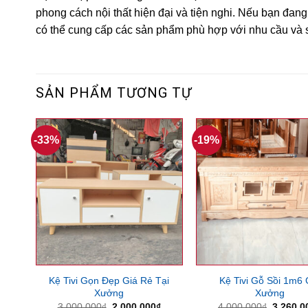
phong cách nội thất hiện đại và tiện nghi. Nếu bạn đan
có thể cung cấp các sản phẩm phù hợp với nhu cầu và s
SẢN PHẨM TƯƠNG TỰ
-33%
-19%
Kệ Tivi Gọn Đẹp Giá Rẻ Tại
Kệ Tivi Gỗ Sồi 1m6 
Xưởng
Xưởng
Giá
Giá
Giá
3,000,000
₫
2,000,000
₫
4,000,000
₫
3,260,0