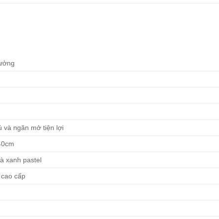
Xưởng
ủ và ngăn mở tiện lợi
 40cm
à xanh pastel
 cao cấp