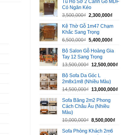
Tủ Hồ Sơ 2 Cánh Gỗ MDF
là:
tại
Có Ngăn Kéo
450,000₫.
là:
Giá
Giá
3,500,000
₫
2,300,000
₫
320,000₫.
gốc
hiện
Kệ Thờ Gỗ 1m47 Chạm
là:
tại
Khắc Sang Trọng
3,500,000₫.
là:
Giá
Giá
6,500,000
₫
5,400,000
₫
2,300,000₫
gốc
hiện
Bộ Salon Gỗ Hoàng Gia
là:
tại
Tay 12 Sang Trọng
6,500,000₫.
là:
Giá
Giá
13,500,000
₫
12,500,000
₫
5,400,000₫
gốc
hiện
Bộ Sofa Da Góc L
là:
tại
2m8x1m8 (Nhiều Màu)
13,500,000₫.
là:
Giá
Giá
14,500,000
₫
13,000,000
₫
12,500,
gốc
hiện
Sofa Băng 2m2 Phong
là:
tại
Cách Châu Âu (Nhiều
14,500,000₫.
là:
Màu)
13,000,
Giá
Giá
10,000,000
₫
8,500,000
₫
gốc
hiện
Sofa Phòng Khách 2m6
là:
tại