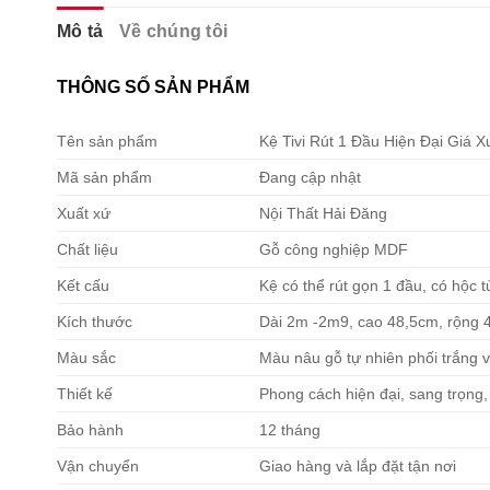
Mô tả
Về chúng tôi
THÔNG SỐ SẢN PHẨM
Tên sản phẩm
Kệ Tivi Rút 1 Đầu Hiện Đại Giá 
Mã sản phẩm
Đang cập nhật
Xuất xứ
Nội Thất Hải Đăng
Chất liệu
Gỗ công nghiệp MDF
Kết cấu
Kệ có thể rút gọn 1 đầu, có hộc t
Kích thước
Dài 2m -2m9, cao 48,5cm, rộng
Màu sắc
Màu nâu gỗ tự nhiên phối trắng v
Thiết kế
Phong cách hiện đại, sang trọng,
Bảo hành
12 tháng
Vận chuyển
Giao hàng và lắp đặt tận nơi