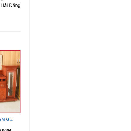
t Hải Đăng
 2M Giá
Giá
0,000
₫