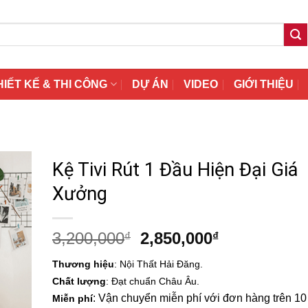
HIẾT KẾ & THI CÔNG
DỰ ÁN
VIDEO
GIỚI THIỆU
Kệ Tivi Rút 1 Đầu Hiện Đại Giá
Xưởng
Giá
Giá
3,200,000
2,850,000
₫
₫
gốc
hiện
Thương hiệu
: Nội Thất Hải Đăng.
là:
tại
Chất lượng
: Đạt chuẩn Châu Âu.
3,200,000₫.
là:
: Vận chuyển miễn phí với đơn hàng trên 10 t
Miễn phí
2,850,000₫.