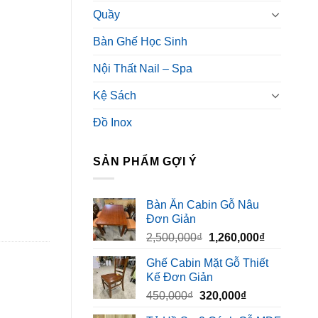
Quầy
Bàn Ghế Học Sinh
Nội Thất Nail – Spa
Kệ Sách
Đồ Inox
SẢN PHẨM GỢI Ý
Bàn Ăn Cabin Gỗ Nâu
Đơn Giản
Giá
Giá
2,500,000
₫
1,260,000
₫
gốc
hiện
Ghế Cabin Mặt Gỗ Thiết
là:
tại
Kế Đơn Giản
2,500,000₫.
là:
Giá
Giá
450,000
₫
320,000
₫
1,260,000₫
gốc
hiện