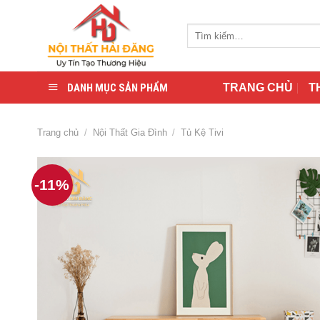
Skip
to
Tìm
content
kiếm:
DANH MỤC SẢN PHẨM
TRANG CHỦ
T
Trang chủ
/
Nội Thất Gia Đình
/
Tủ Kệ Tivi
-11%