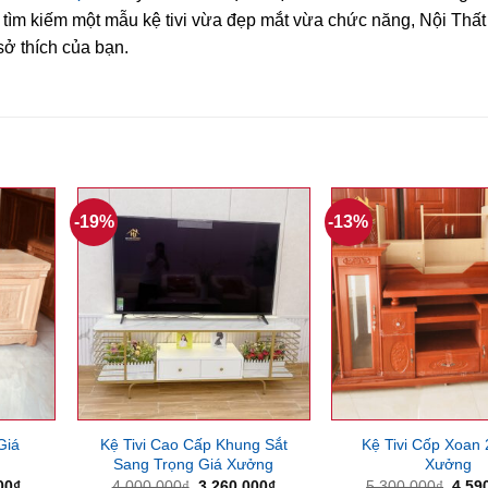
g tìm kiếm một mẫu kệ tivi vừa đẹp mắt vừa chức năng, Nội Thấ
ở thích của bạn.
-19%
-13%
Giá
Kệ Tivi Cao Cấp Khung Sắt
Kệ Tivi Cốp Xoan
Sang Trọng Giá Xưởng
Xưởng
Giá
Giá
Giá
Giá
00
₫
4,000,000
₫
3,260,000
₫
5,300,000
₫
4,59