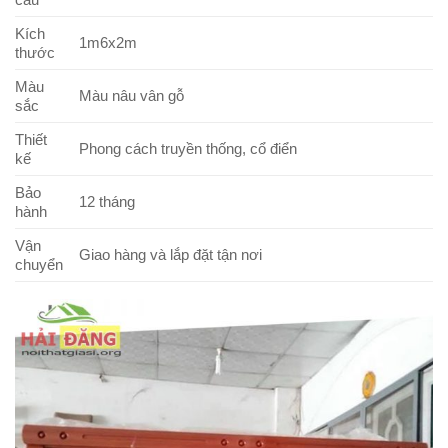
Kích
1m6x2m
thước
Màu
Màu nâu vân gỗ
sắc
Thiết
Phong cách truyền thống, cổ điển
kế
Bảo
12 tháng
hành
Vận
Giao hàng và lắp đặt tận nơi
chuyển