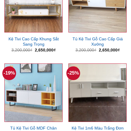
Kệ Tivi Cao Cấp Khung Sắt
Tủ Kệ Tivi Gỗ Cao Cấp Giá
Sang Trọng
Xưởng
Giá
Giá
Giá
Giá
3,200,000
₫
2,650,000
₫
3,200,000
₫
2,650,000
₫
gốc
hiện
gốc
hiện
là:
tại
là:
tại
3,200,000₫.
là:
3,200,000₫.
là:
2,650,000₫.
2,650
-19%
-25%
Tủ Kệ Tivi Gỗ MDF Chân
Kệ Tivi 1m6 Màu Trắng Đơn