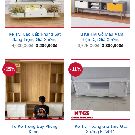
Kệ Tivi Cao Cấp Khung Sắt
Tủ Kệ Tivi Gỗ Màu Xám
Sang Trọng Giá Xưởng
Hiện Đại Giá Xưởng
Giá
Giá
Giá
Giá
4,000,000
₫
3,260,000
₫
3,675,000
₫
3,360,000
₫
gốc
hiện
gốc
hiện
là:
tại
là:
tại
4,000,000₫.
là:
3,675,000₫.
là:
3,260,000₫.
3,360
-15%
-11%
Tủ Kệ Trưng Bày Phòng
Kệ Tivi Hoàng Gia 1m6 Giá
Khách
Xưởng KTV011