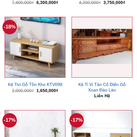
Giá
Giá
Giá
Giá
7,400,000
₫
6,300,000
₫
4,200,000
₫
3,750,000
₫
gốc
hiện
gốc
hiện
là:
tại
là:
tại
7,400,000₫.
là:
4,200,000₫.
là:
6,300,000₫.
3,750
-18%
Kệ Ti Vi Tân Cổ Điển Gỗ
Kệ Tivi Gỗ Tồn Kho KTV098
Xoan Đào Lào
Giá
Giá
2,000,000
₫
1,650,000
₫
gốc
hiện
Liên Hệ
là:
tại
2,000,000₫.
là:
1,650,000₫.
-17%
-17%