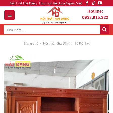
Skip
Nội Thất Hải Đăng: Thương Hiệu Của Người Việt
to
Hotline:
content
0938.915.322
Tìm
kiếm:
Trang chủ
/
Nội Thất Gia Đình
/
Tủ Kệ Tivi