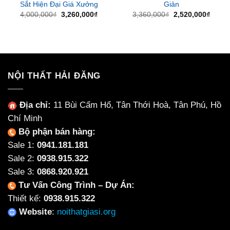
Sắt Hiện Đại Giá Xưởng
Giản
Giá
Giá
Giá
Giá
4,000,000
₫
3,260,000
₫
3,360,000
₫
2,520,000
₫
gốc
hiện
gốc
hiện
là:
tại
là:
tại
4,000,000₫.
là:
3,360,000₫.
là:
3,260,000₫.
2,520
NỘI THẤT HẢI ĐĂNG
Địa chỉ:
11 Bùi Cẩm Hổ, Tân Thới Hoà, Tân Phú, Hồ
Chí Minh
Bộ phận bán hàng:
Sale 1:
0941.181.181
Sale 2:
0938.915.322
Sale 3:
0868.920.921
Tư Vấn Công Trình – Dự Án:
Thiết kế:
0938.915.322
Website
:
noithatgiasi.org