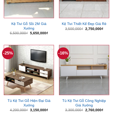
Kệ Tivi Gỗ Sồi 2M Giá
Kệ Tivi Thiết Kế Đẹp Giá Rẻ
Xưởng
Giá
Giá
3,500,000
₫
2,750,000
₫
gốc
hiện
Giá
Giá
6,500,000
₫
5,650,000
₫
là:
tại
gốc
hiện
3,500,000₫.
là:
là:
tại
2,750
6,500,000₫.
là:
5,650,000₫.
-25%
-16%
Tủ Kệ Tivi Gỗ Hiện Đại Giá
Tủ Kệ Tivi Gỗ Công Nghiệp
Xưởng
Giá Xưởng
Giá
Giá
Giá
Giá
4,200,000
₫
3,150,000
₫
3,300,000
₫
2,760,000
₫