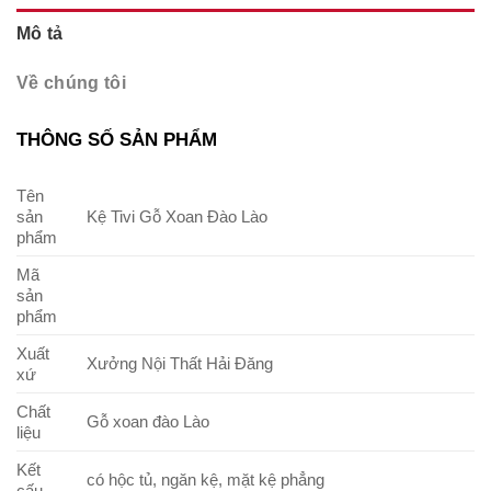
Mô tả
Về chúng tôi
THÔNG SỐ SẢN PHẨM
Tên
sản
Kệ Tivi Gỗ Xoan Đào Lào
phẩm
Mã
sản
phẩm
Xuất
Xưởng Nội Thất Hải Đăng
xứ
Chất
Gỗ xoan đào Lào
liệu
Kết
có hộc tủ, ngăn kệ, mặt kệ phẳng
cấu