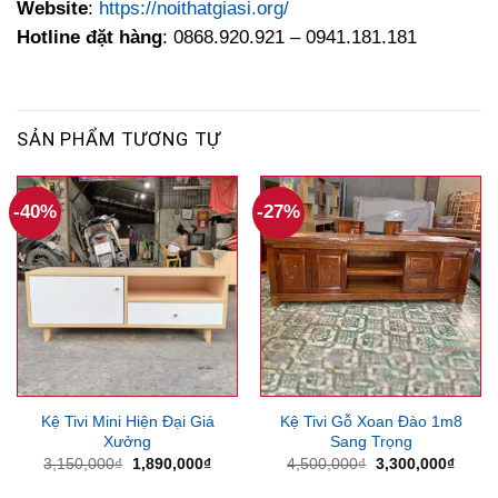
Website
:
https://noithatgiasi.org/
Hotline đặt hàng
: 0868.920.921 – 0941.181.181
SẢN PHẨM TƯƠNG TỰ
-40%
-27%
Kệ Tivi Mini Hiện Đại Giá
Kệ Tivi Gỗ Xoan Đào 1m8
Xưởng
Sang Trọng
Giá
Giá
Giá
Giá
3,150,000
₫
1,890,000
₫
4,500,000
₫
3,300,000
₫
gốc
hiện
gốc
hiện
là:
tại
là:
tại