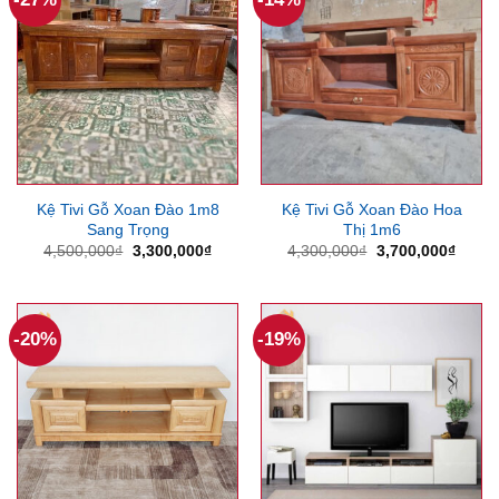
Kệ Tivi Gỗ Xoan Đào 1m8
Kệ Tivi Gỗ Xoan Đào Hoa
Sang Trọng
Thị 1m6
Giá
Giá
Giá
Giá
4,500,000
₫
3,300,000
₫
4,300,000
₫
3,700,000
₫
gốc
hiện
gốc
hiện
là:
tại
là:
tại
4,500,000₫.
là:
4,300,000₫.
là:
3,300,000₫.
3,700
-20%
-19%