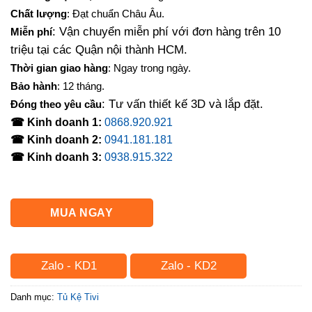
là:
tại
Chất lượng
: Đạt chuẩn Châu Âu.
4,000,000₫.
là:
: Vận chuyển miễn phí với đơn hàng trên 10
Miễn phí
3,260,000₫.
triệu tại các Quận nội thành HCM.
Thời gian giao hàng
: Ngay trong ngày.
Bảo hành
: 12 tháng.
: Tư vấn thiết kế 3D và lắp đặt.
Đóng theo yêu cầu
☎ Kinh doanh 1:
0868.920.921
☎ Kinh doanh 2:
0941.181.181
☎ Kinh doanh 3:
0938.915.322
MUA NGAY
Zalo - KD1
Zalo - KD2
Danh mục:
Tủ Kệ Tivi