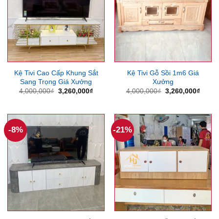
Kệ Tivi Cao Cấp Khung Sắt
Kệ Tivi Gỗ Sồi 1m6 Giá
Sang Trọng Giá Xưởng
Xưởng
Giá
Giá
Giá
Giá
4,000,000
₫
3,260,000
₫
4,000,000
₫
3,260,000
₫
gốc
hiện
gốc
hiện
là:
tại
là:
tại
4,000,000₫.
là:
4,000,000₫.
là:
3,260,000₫.
3,260
-8%
-21%