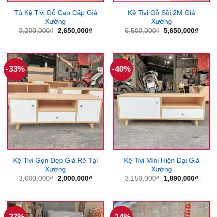
Tủ Kệ Tivi Gỗ Cao Cấp Giá
Kệ Tivi Gỗ Sồi 2M Giá
Xưởng
Xưởng
Giá
Giá
Giá
Giá
3,200,000
₫
2,650,000
₫
6,500,000
₫
5,650,000
₫
gốc
hiện
gốc
hiện
là:
tại
là:
tại
3,200,000₫.
là:
6,500,000₫.
là:
2,650,000₫.
5,650
-33%
-40%
Kệ Tivi Gọn Đẹp Giá Rẻ Tại
Kệ Tivi Mini Hiện Đại Giá
Xưởng
Xưởng
Giá
Giá
Giá
Giá
3,000,000
₫
2,000,000
₫
3,150,000
₫
1,890,000
₫
gốc
hiện
gốc
hiện
là:
tại
là:
tại
3,000,000₫.
là:
3,150,000₫.
là:
2,000,000₫.
1,890
-27%
-14%