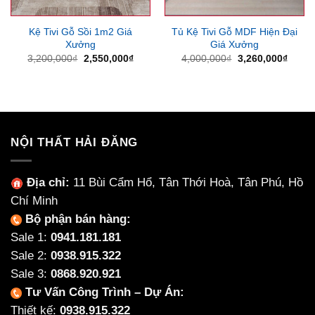
Kệ Tivi Gỗ Sồi 1m2 Giá
Tủ Kệ Tivi Gỗ MDF Hiện Đại
Xưởng
Giá Xưởng
Giá
Giá
Giá
Giá
3,200,000
₫
2,550,000
₫
4,000,000
₫
3,260,000
₫
gốc
hiện
gốc
hiện
là:
tại
là:
tại
3,200,000₫.
là:
4,000,000₫.
là:
2,550,000₫.
3,260
NỘI THẤT HẢI ĐĂNG
Địa chỉ:
11 Bùi Cẩm Hổ, Tân Thới Hoà, Tân Phú, Hồ
Chí Minh
Bộ phận bán hàng:
Sale 1:
0941.181.181
Sale 2:
0938.915.322
Sale 3:
0868.920.921
Tư Vấn Công Trình – Dự Án:
Thiết kế:
0938.915.322