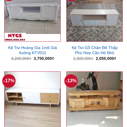
Kệ Tivi Hoàng Gia 1m6 Giá
Kệ Tivi Gỗ Chân Đế Thấp
Xưởng KTV011
Phù Hợp Căn Hộ Nhỏ
Giá
Giá
Giá
Giá
4,200,000
₫
3,750,000
₫
2,300,000
₫
2,050,000
₫
gốc
hiện
gốc
hiện
là:
tại
là:
tại
4,200,000₫.
là:
2,300,000₫.
là:
3,750,000₫.
2,050
-17%
-13%