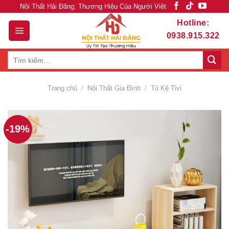
Skip
Nội Thất Hải Đăng: Thương Hiệu Của Người Việt
to
Hotline:
content
0938.915.322
Tìm
kiếm:
Trang chủ
/
Nội Thất Gia Đình
/
Tủ Kệ Tivi
-19%