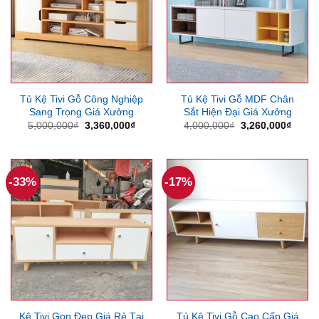
Tủ Kệ Tivi Gỗ Công Nghiệp
Tủ Kệ Tivi Gỗ MDF Chân
Sang Trọng Giá Xưởng
Sắt Hiện Đại Giá Xưởng
Giá
Giá
Giá
Giá
5,000,000
₫
3,360,000
₫
4,000,000
₫
3,260,000
₫
gốc
hiện
gốc
hiện
là:
tại
là:
tại
5,000,000₫.
là:
4,000,000₫.
là:
3,360,000₫.
3,260
-33%
-17%
Kệ Tivi Gọn Đẹp Giá Rẻ Tại
Tủ Kệ Tivi Gỗ Cao Cấp Giá