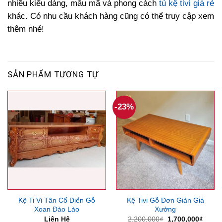
nhiều kiểu dáng, mẫu mã và phong cách
tủ kệ tivi giá rẻ
khác. Có nhu cầu khách hàng cũng có thể truy cập xem
thêm nhé!
SẢN PHẨM TƯƠNG TỰ
-23%
Kệ Ti Vi Tân Cổ Điển Gỗ
Kệ Tivi Gỗ Đơn Giản Giá
Xoan Đào Lào
Xưởng
Giá
Giá
Liên Hệ
2,200,000
₫
1,700,000
₫