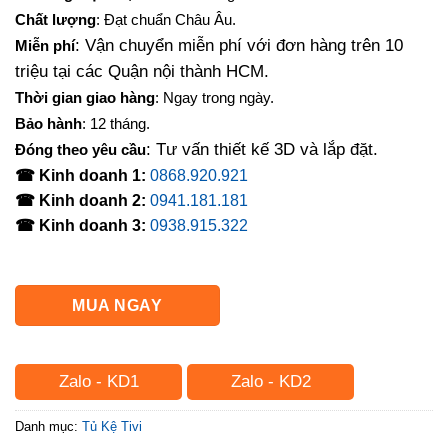
là:
tại
Chất lượng
: Đạt chuẩn Châu Âu.
5,300,000₫.
là:
: Vận chuyển miễn phí với đơn hàng trên 10
Miễn phí
4,750,000₫.
triệu tại các Quận nội thành HCM.
Thời gian giao hàng
: Ngay trong ngày.
Bảo hành
: 12 tháng.
: Tư vấn thiết kế 3D và lắp đặt.
Đóng theo yêu cầu
☎ Kinh doanh 1:
0868.920.921
☎ Kinh doanh 2:
0941.181.181
☎ Kinh doanh 3:
0938.915.322
MUA NGAY
Zalo - KD1
Zalo - KD2
Danh mục:
Tủ Kệ Tivi