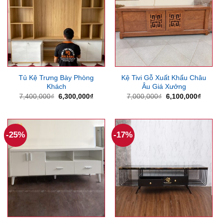
Tủ Kệ Trưng Bày Phòng
Kệ Tivi Gỗ Xuất Khẩu Châu
Khách
Âu Giá Xưởng
Giá
Giá
Giá
Giá
7,400,000
₫
6,300,000
₫
7,000,000
₫
6,100,000
₫
gốc
hiện
gốc
hiện
là:
tại
là:
tại
7,400,000₫.
là:
7,000,000₫.
là:
6,300,000₫.
6,100
-25%
-17%