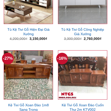
Tủ Kệ Tivi Gỗ Hiện Đại Giá
Tủ Kệ Tivi Gỗ Công Nghiệp
Xưởng
Giá Xưởng
Giá
Giá
Giá
Giá
4,200,000
₫
3,150,000
₫
3,300,000
₫
2,760,000
₫
gốc
hiện
gốc
hiện
là:
tại
là:
tại
4,200,000₫.
là:
3,300,000₫.
là:
3,150,000₫.
2,760
-27%
-16%
Kệ Tivi Gỗ Xoan Đào 1m8
Kệ Tivi Gỗ Xoan Đào Cuốn
Sang Trọng
Thư 2m KTV002