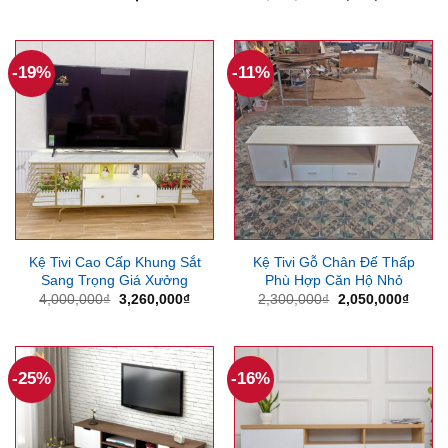
gốc
hiện
là:
tại
2,200,000₫.
là:
1,700
-19%
-11%
Kệ Tivi Cao Cấp Khung Sắt
Kệ Tivi Gỗ Chân Đế Thấp
Sang Trọng Giá Xưởng
Phù Hợp Căn Hộ Nhỏ
Giá
Giá
Giá
Giá
4,000,000
₫
3,260,000
₫
2,300,000
₫
2,050,000
₫
gốc
hiện
gốc
hiện
là:
tại
là:
tại
4,000,000₫.
là:
2,300,000₫.
là:
3,260,000₫.
2,050
-25%
-16%