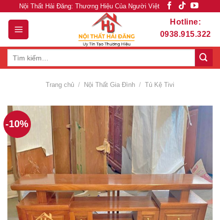
Skip
Nội Thất Hải Đăng: Thương Hiệu Của Người Việt
to
Hotline:
content
0938.915.322
Tìm
kiếm:
Trang chủ
/
Nội Thất Gia Đình
/
Tủ Kệ Tivi
-10%