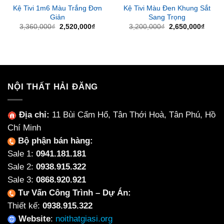
Kệ Tivi 1m6 Màu Trắng Đơn
Kệ Tivi Màu Đen Khung Sắt
Giản
Sang Trọng
Giá
Giá
Giá
Giá
3,360,000
₫
2,520,000
₫
3,200,000
₫
2,650,000
₫
gốc
hiện
gốc
hiện
là:
tại
là:
tại
3,360,000₫.
là:
3,200,000₫.
là:
2,520,000₫.
2,650
NỘI THẤT HẢI ĐĂNG
Địa chỉ:
11 Bùi Cẩm Hổ, Tân Thới Hoà, Tân Phú, Hồ
Chí Minh
Bộ phận bán hàng:
Sale 1:
0941.181.181
Sale 2:
0938.915.322
Sale 3:
0868.920.921
Tư Vấn Công Trình – Dự Án:
Thiết kế:
0938.915.322
Website
:
noithatgiasi.org