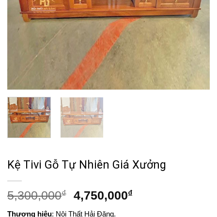
Kệ Tivi Gỗ Tự Nhiên Giá Xưởng
Giá
Giá
5,300,000
₫
4,750,000
₫
gốc
hiện
Thương hiệu
: Nội Thất Hải Đăng.