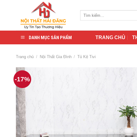
Skip
to
Tìm
content
kiếm:
DANH MỤC SẢN PHẨM
TRANG CHỦ
T
Trang chủ
/
Nội Thất Gia Đình
/
Tủ Kệ Tivi
-17%