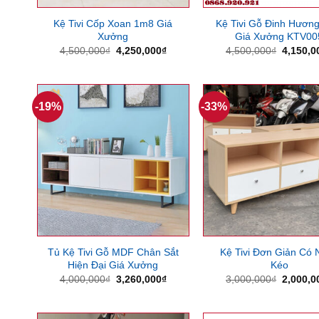
Kệ Tivi Cốp Xoan 1m8 Giá
Kệ Tivi Gỗ Đinh Hươn
Xưởng
Giá Xưởng KTV00
Giá
Giá
Giá
4,500,000
₫
4,250,000
₫
4,500,000
₫
4,150,0
gốc
hiện
gốc
là:
tại
là:
4,500,000₫.
là:
4,500,0
4,250,000₫.
-19%
-33%
Tủ Kệ Tivi Gỗ MDF Chân Sắt
Kệ Tivi Đơn Giản Có 
Hiện Đại Giá Xưởng
Kéo
Giá
Giá
Giá
4,000,000
₫
3,260,000
₫
3,000,000
₫
2,000,0
gốc
hiện
gốc
là:
tại
là:
4,000,000₫.
là:
3,000,0
3,260,000₫.