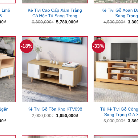
g 1m6
Kệ Tivi Cao Cấp Xám Trắng
Kệ Tivi Gỗ Xoan 
5
Có Hộc Tủ Sang Trọng
Sang Trọn
Giá
Giá
Giá
Giá
00
₫
6,300,000
₫
5,780,000
₫
4,500,000
₫
3,30
hiện
gốc
hiện
gốc
tại
là:
tại
là:
00₫.
là:
6,300,000₫.
là:
4,50
4,150,000₫.
5,780,000₫.
-18%
-33%
Ngăn
Tủ Kệ Tivi Gỗ Côn
Kệ Tivi Gỗ Tồn Kho KTV098
Sang Trọng Giá 
Giá
Giá
2,000,000
₫
1,650,000
₫
gốc
hiện
Giá
Giá
00
₫
5,000,000
₫
3,36
là:
tại
hiện
gốc
2,000,000₫.
là:
tại
là:
1,650,000₫.
00₫.
là:
5,00
2,000,000₫.