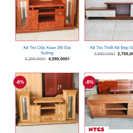
Kệ Tivi Cốp Xoan 2M Giá
Kệ Tivi Thiết Kế Đẹp G
Xưởng
Giá
3,500,000
₫
2,750,0
gốc
Giá
Giá
5,300,000
₫
4,590,000
₫
là:
gốc
hiện
3,500,0
là:
tại
5,300,000₫.
là:
4,590,000₫.
-6%
-8%