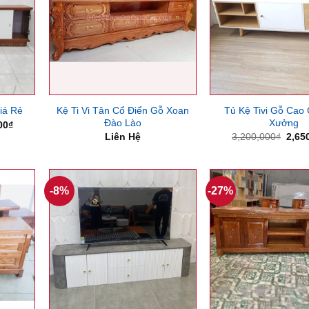
Kệ Ti Vi Tân Cổ Điển Gỗ Xoan
Tủ Kệ Tivi Gỗ Cao
iá Rẻ
Đào Lào
Xưởng
Giá
00
₫
hiện
Giá
Liên Hệ
3,200,000
₫
2,65
tại
gốc
00₫.
là:
là:
2,750,000₫.
3,20
-8%
-27%