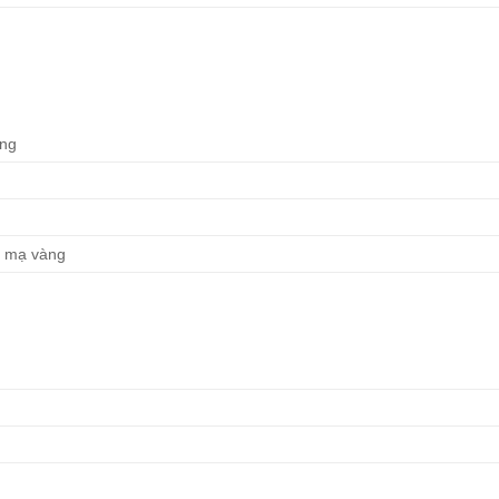
ọng
x mạ vàng