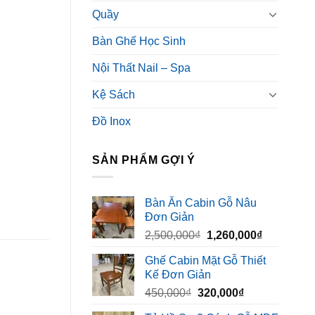
Quầy
Bàn Ghế Học Sinh
Nội Thất Nail – Spa
Kệ Sách
Đồ Inox
SẢN PHẨM GỢI Ý
Bàn Ăn Cabin Gỗ Nâu
Đơn Giản
Giá
Giá
2,500,000
₫
1,260,000
₫
gốc
hiện
Ghế Cabin Mặt Gỗ Thiết
là:
tại
Kế Đơn Giản
2,500,000₫.
là:
Giá
Giá
450,000
₫
320,000
₫
1,260,000₫
gốc
hiện