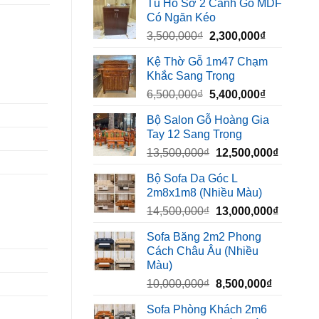
Tủ Hồ Sơ 2 Cánh Gỗ MDF
là:
tại
Có Ngăn Kéo
450,000₫.
là:
Giá
Giá
3,500,000
₫
2,300,000
₫
320,000₫.
gốc
hiện
Kệ Thờ Gỗ 1m47 Chạm
là:
tại
Khắc Sang Trọng
3,500,000₫.
là:
Giá
Giá
6,500,000
₫
5,400,000
₫
2,300,000₫
gốc
hiện
Bộ Salon Gỗ Hoàng Gia
là:
tại
Tay 12 Sang Trọng
6,500,000₫.
là:
Giá
Giá
13,500,000
₫
12,500,000
₫
5,400,000₫
gốc
hiện
Bộ Sofa Da Góc L
là:
tại
2m8x1m8 (Nhiều Màu)
13,500,000₫.
là:
Giá
Giá
14,500,000
₫
13,000,000
₫
12,500,
gốc
hiện
Sofa Băng 2m2 Phong
là:
tại
Cách Châu Âu (Nhiều
14,500,000₫.
là:
Màu)
13,000,
Giá
Giá
10,000,000
₫
8,500,000
₫
gốc
hiện
Sofa Phòng Khách 2m6
là:
tại