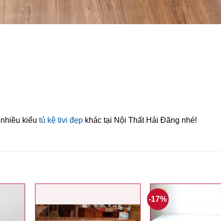
 nhiều kiểu
tủ kệ tivi đẹp
khác tại Nội Thất Hải Đăng nhé!
-17%