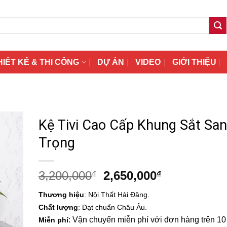
HIẾT KẾ & THI CÔNG
DỰ ÁN
VIDEO
GIỚI THIỆU
Kệ Tivi Cao Cấp Khung Sắt Sa
Trọng
Giá
Giá
3,200,000
2,650,000
₫
₫
gốc
hiện
Thương hiệu
: Nội Thất Hải Đăng.
là:
tại
Chất lượng
: Đạt chuẩn Châu Âu.
3,200,000₫.
là:
: Vận chuyển miễn phí với đơn hàng trên 10 t
Miễn phí
2,650,000₫.