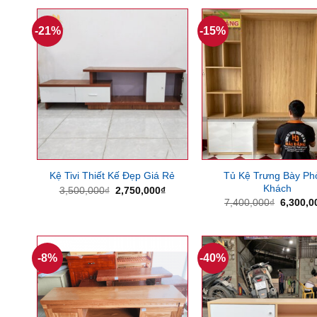
3,200,000₫.
là:
4,000,0
2,650,000₫.
-21%
-15%
Tủ Kệ Trưng Bày Ph
Kệ Tivi Thiết Kế Đẹp Giá Rẻ
Khách
Giá
Giá
3,500,000
₫
2,750,000
₫
gốc
hiện
Giá
7,400,000
₫
6,300,0
là:
tại
gốc
3,500,000₫.
là:
là:
2,750,000₫.
7,400,0
-8%
-40%