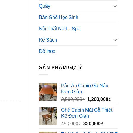
Quầy
Bàn Ghế Học Sinh
Nội Thất Nail – Spa
Kệ Sách
Đồ Inox
SẢN PHẨM GỢI Ý
Bàn Ăn Cabin Gỗ Nâu
Đơn Giản
Giá
Giá
2,500,000
₫
1,260,000
₫
gốc
hiện
Ghế Cabin Mặt Gỗ Thiết
là:
tại
Kế Đơn Giản
2,500,000₫.
là:
Giá
Giá
450,000
₫
320,000
₫
1,260,000₫
gốc
hiện