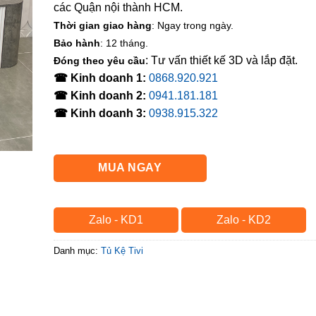
các Quận nội thành HCM.
Thời gian giao hàng
: Ngay trong ngày.
Bảo hành
: 12 tháng.
: Tư vấn thiết kế 3D và lắp đặt.
Đóng theo yêu cầu
☎ Kinh doanh 1:
0868.920.921
☎ Kinh doanh 2:
0941.181.181
☎ Kinh doanh 3:
0938.915.322
MUA NGAY
Zalo - KD1
Zalo - KD2
Danh mục:
Tủ Kệ Tivi