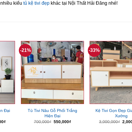
 nhiều kiểu
tủ kệ tivi đẹp
khác tại Nội Thất Hải Đăng nhé!
-21%
-33%
n Đại
Tủ Tivi Nâu Gỗ Phối Trắng
Kệ Tivi Gọn Đẹp Gi
Hiện Đại
Xưởng
Giá
Giá
Giá
Giá
00
₫
700,000
₫
550,000
₫
3,000,000
₫
2,00
hiện
gốc
hiện
gốc
tại
là:
tại
là: