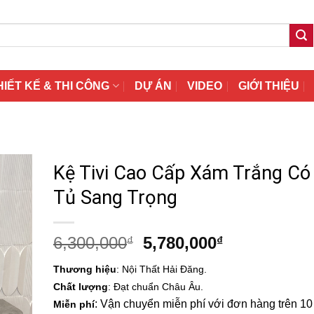
HIẾT KẾ & THI CÔNG
DỰ ÁN
VIDEO
GIỚI THIỆU
Kệ Tivi Cao Cấp Xám Trắng Có
Tủ Sang Trọng
Giá
Giá
6,300,000
5,780,000
₫
₫
gốc
hiện
Thương hiệu
: Nội Thất Hải Đăng.
là:
tại
Chất lượng
: Đạt chuẩn Châu Âu.
6,300,000₫.
là:
: Vận chuyển miễn phí với đơn hàng trên 10 t
Miễn phí
5,780,000₫.