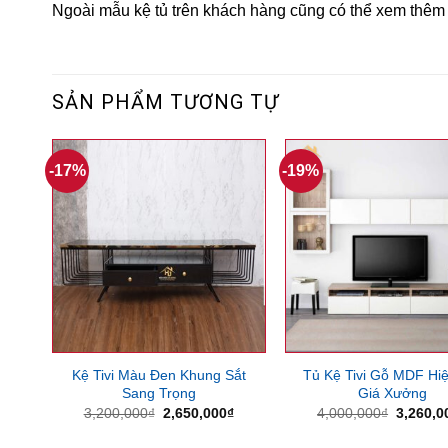
Ngoài mẫu kệ tủ trên khách hàng cũng có thể xem thêm
SẢN PHẨM TƯƠNG TỰ
-17%
-19%
Kệ Tivi Màu Đen Khung Sắt
Tủ Kệ Tivi Gỗ MDF Hiệ
Sang Trọng
Giá Xưởng
Giá
Giá
Giá
3,200,000
₫
2,650,000
₫
4,000,000
₫
3,260,0
gốc
hiện
gốc
là:
tại
là: