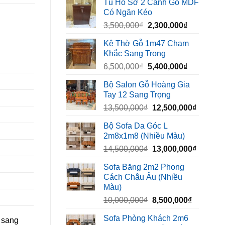
Tủ Hồ Sơ 2 Cánh Gỗ MDF
là:
tại
Có Ngăn Kéo
450,000₫.
là:
Giá
Giá
3,500,000
₫
2,300,000
₫
320,000₫.
gốc
hiện
Kệ Thờ Gỗ 1m47 Chạm
là:
tại
Khắc Sang Trọng
3,500,000₫.
là:
Giá
Giá
6,500,000
₫
5,400,000
₫
2,300,000₫
gốc
hiện
Bộ Salon Gỗ Hoàng Gia
là:
tại
Tay 12 Sang Trọng
6,500,000₫.
là:
Giá
Giá
13,500,000
₫
12,500,000
₫
5,400,000₫
gốc
hiện
Bộ Sofa Da Góc L
là:
tại
2m8x1m8 (Nhiều Màu)
13,500,000₫.
là:
Giá
Giá
14,500,000
₫
13,000,000
₫
12,500,
gốc
hiện
Sofa Băng 2m2 Phong
là:
tại
Cách Châu Âu (Nhiều
14,500,000₫.
là:
Màu)
13,000,
Giá
Giá
10,000,000
₫
8,500,000
₫
gốc
hiện
Sofa Phòng Khách 2m6
n sang
là:
tại