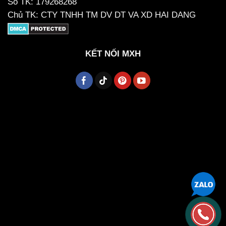
Số TK: 179268268
Chủ TK: CTY TNHH TM DV DT VA XD HAI DANG
KẾT NỐI MXH