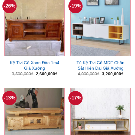
-26%
-19%
Kệ Tivi Gỗ Xoan Đào 1m4
Tủ Kệ Tivi Gỗ MDF Chân
Giá Xưởng
Sắt Hiện Đại Giá Xưởng
Giá
Giá
Giá
Giá
3,500,000
₫
2,600,000
₫
4,000,000
₫
3,260,000
₫
gốc
hiện
gốc
hiện
là:
tại
là:
tại
3,500,000₫.
là:
4,000,000₫.
là:
2,600,000₫.
3,260
-13%
-17%