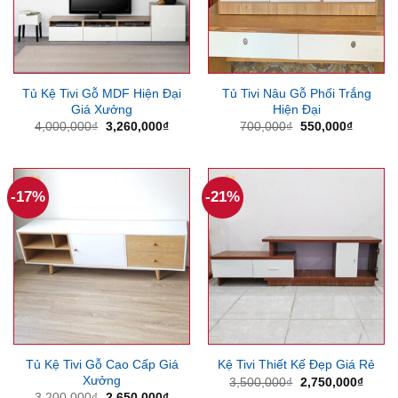
Tủ Kệ Tivi Gỗ MDF Hiện Đại
Tủ Tivi Nâu Gỗ Phối Trắng
Giá Xưởng
Hiện Đại
Giá
Giá
Giá
Giá
4,000,000
₫
3,260,000
₫
700,000
₫
550,000
₫
gốc
hiện
gốc
hiện
là:
tại
là:
tại
4,000,000₫.
là:
700,000₫.
là:
3,260,000₫.
550,000
-17%
-21%
Tủ Kệ Tivi Gỗ Cao Cấp Giá
Kệ Tivi Thiết Kế Đẹp Giá Rẻ
Xưởng
Giá
Giá
3,500,000
₫
2,750,000
₫
gốc
hiện
Giá
Giá
3,200,000
₫
2,650,000
₫