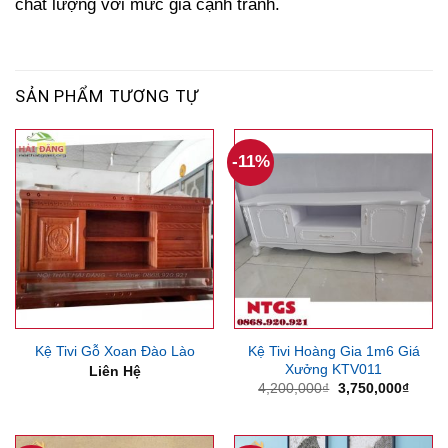
chất lượng với mức giá cạnh tranh.
SẢN PHẨM TƯƠNG TỰ
-11%
Kệ Tivi Hoàng Gia 1m6 Giá
Kệ Tivi Gỗ Xoan Đào Lào
Xưởng KTV011
Liên Hệ
Giá
Giá
4,200,000
₫
3,750,000
₫
gốc
hiện
là:
tại
4,200,000₫.
là:
3,750