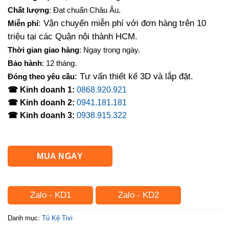
là:
tại
Chất lượng
: Đạt chuẩn Châu Âu.
5,300,000₫.
là:
: Vận chuyển miễn phí với đơn hàng trên 10
Miễn phí
4,590,000₫.
triệu tại các Quận nội thành HCM.
Thời gian giao hàng
: Ngay trong ngày.
Bảo hành
: 12 tháng.
: Tư vấn thiết kế 3D và lắp đặt.
Đóng theo yêu cầu
☎ Kinh doanh 1:
0868.920.921
☎ Kinh doanh 2:
0941.181.181
☎ Kinh doanh 3:
0938.915.322
MUA NGAY
Zalo - KD1
Zalo - KD2
Danh mục:
Tủ Kệ Tivi