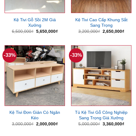
Kệ Tivi Gỗ Sồi 2M Giá
Kệ Tivi Cao Cấp Khung Sắt
Xưởng
Sang Trọng
Giá
Giá
Giá
Giá
6,500,000
₫
5,650,000
₫
3,200,000
₫
2,650,000
₫
gốc
hiện
gốc
hiện
là:
tại
là:
tại
6,500,000₫.
là:
3,200,000₫.
là:
5,650,000₫.
2,650
-33%
-33%
Kệ Tivi Đơn Giản Có Ngăn
Tủ Kệ Tivi Gỗ Công Nghiệp
Kéo
Sang Trọng Giá Xưởng
Giá
Giá
Giá
Giá
3,000,000
₫
2,000,000
₫
5,000,000
₫
3,360,000
₫
gốc
hiện
gốc
hiện
là:
tại
là:
tại