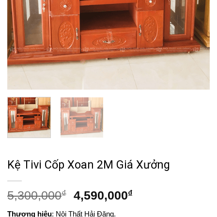
Kệ Tivi Cốp Xoan 2M Giá Xưởng
Giá
Giá
5,300,000
₫
4,590,000
₫
gốc
hiện
Thương hiệu
: Nội Thất Hải Đăng.