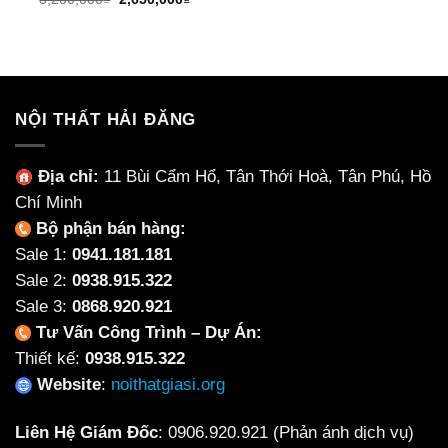
là:
tại
gốc
hiện
3,500,000₫.
là:
là:
tại
2,750
3,200,000₫.
là:
2,650,000₫.
NỘI THẤT HẢI ĐĂNG
Địa chỉ:
11 Bùi Cẩm Hổ, Tân Thới Hoà, Tân Phú, Hồ
Chí Minh
Bộ phận bán hàng:
Sale 1:
0941.181.181
Sale 2:
0938.915.322
Sale 3:
0868.920.921
Tư Vấn Công Trình – Dự Án:
Thiết kế:
0938.915.322
Website
:
noithatgiasi.org
Liên Hệ Giám Đốc
:
0906.920.921
(Phản ánh dịch vụ)