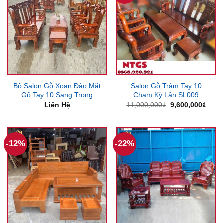
Bộ Salon Gỗ Xoan Đào Mặt
Salon Gỗ Tràm Tay 10
Gõ Tay 10 Sang Trọng
Chạm Kỳ Lân SL009
Giá
Giá
Liên Hệ
11,000,000
₫
9,600,000
₫
gốc
hiện
là:
tại
11,000,000₫.
là:
9,600
-12%
-22%