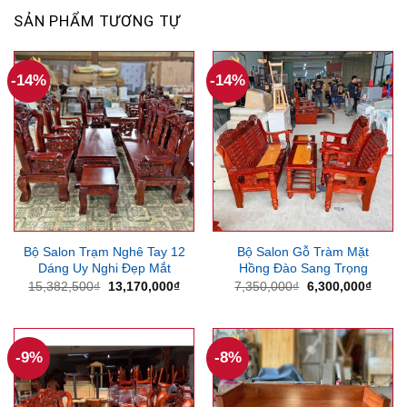
SẢN PHẨM TƯƠNG TỰ
-14%
-14%
Bộ Salon Trạm Nghê Tay 12
Bộ Salon Gỗ Tràm Mặt
Dáng Uy Nghi Đẹp Mắt
Hồng Đào Sang Trọng
Giá
Giá
Giá
Giá
15,382,500
₫
13,170,000
₫
7,350,000
₫
6,300,000
₫
gốc
hiện
gốc
hiện
là:
tại
là:
tại
15,382,500₫.
là:
7,350,000₫.
là:
13,170,000₫.
6,300
-9%
-8%