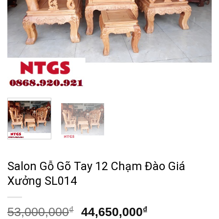
Salon Gỗ Gõ Tay 12 Chạm Đào Giá
Xưởng SL014
Giá
Giá
53,000,000
₫
44,650,000
₫