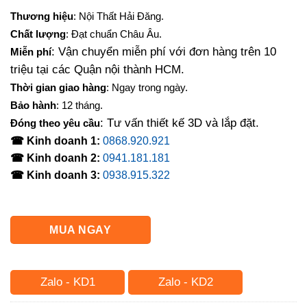
gốc
hiện
Thương hiệu
: Nội Thất Hải Đăng.
là:
tại
Chất lượng
: Đạt chuẩn Châu Âu.
53,000,000₫.
là:
: Vận chuyển miễn phí với đơn hàng trên 10
Miễn phí
44,650,000₫.
triệu tại các Quận nội thành HCM.
Thời gian giao hàng
: Ngay trong ngày.
Bảo hành
: 12 tháng.
: Tư vấn thiết kế 3D và lắp đặt.
Đóng theo yêu cầu
☎ Kinh doanh 1:
0868.920.921
☎ Kinh doanh 2:
0941.181.181
☎ Kinh doanh 3:
0938.915.322
MUA NGAY
Zalo - KD1
Zalo - KD2