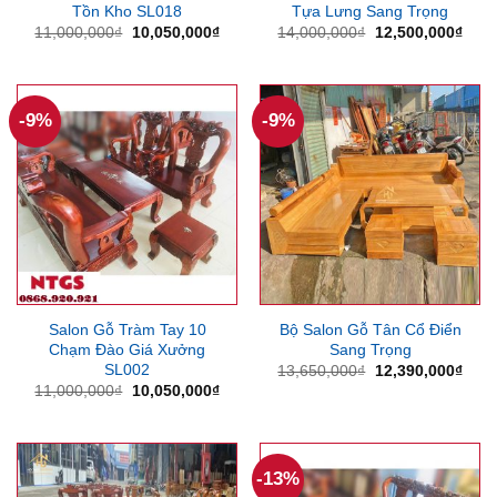
Tồn Kho SL018
Tựa Lưng Sang Trọng
Giá
Giá
Giá
Giá
11,000,000
₫
10,050,000
₫
14,000,000
₫
12,500,000
₫
gốc
hiện
gốc
hiện
là:
tại
là:
tại
11,000,000₫.
là:
14,000,000₫.
là:
10,050,000₫.
12,5
-9%
-9%
Salon Gỗ Tràm Tay 10
Bộ Salon Gỗ Tân Cổ Điển
Chạm Đào Giá Xưởng
Sang Trọng
SL002
Giá
Giá
13,650,000
₫
12,390,000
₫
gốc
hiện
Giá
Giá
11,000,000
₫
10,050,000
₫
là:
tại
gốc
hiện
13,650,000₫.
là:
là:
tại
12,3
11,000,000₫.
là:
10,050,000₫.
-13%