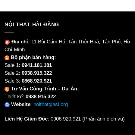
8,800,000₫.
là:
7,850,000₫.
NỘI THẤT HẢI ĐĂNG
Địa chỉ:
11 Bùi Cẩm Hổ, Tân Thới Hoà, Tân Phú, Hồ
Chí Minh
Bộ phận bán hàng:
Sale 1:
0941.181.181
Sale 2:
0938.915.322
Sale 3:
0868.920.921
Tư Vấn Công Trình – Dự Án:
Thiết kế:
0938.915.322
Website
:
noithatgiasi.org
Liên Hệ Giám Đốc
:
0906.920.921
(Phản ánh dịch vụ)