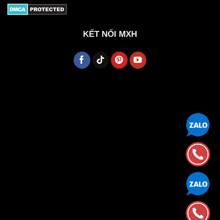
KẾT NỐI MXH