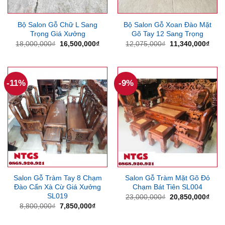
Bộ Salon Gỗ Chữ L Sang
Bộ Salon Gỗ Xoan Đào Mặt
Trọng Giá Xưởng
Gõ Tay 12 Sang Trọng
Giá
Giá
Giá
Giá
18,000,000
₫
16,500,000
₫
12,075,000
₫
11,340,000
₫
gốc
hiện
gốc
hiện
là:
tại
là:
tại
18,000,000₫.
là:
12,075,000₫.
là:
16,500,000₫.
11,3
-11%
-9%
Salon Gỗ Tràm Tay 8 Chạm
Salon Gỗ Tràm Mặt Gõ Đỏ
Đào Cẩn Xà Cừ Giá Xưởng
Chạm Bát Tiên SL004
SL019
Giá
Giá
23,000,000
₫
20,850,000
₫
gốc
hiện
Giá
Giá
8,800,000
₫
7,850,000
₫
là:
tại
gốc
hiện
23,000,000₫.
là:
là:
tại
20,8