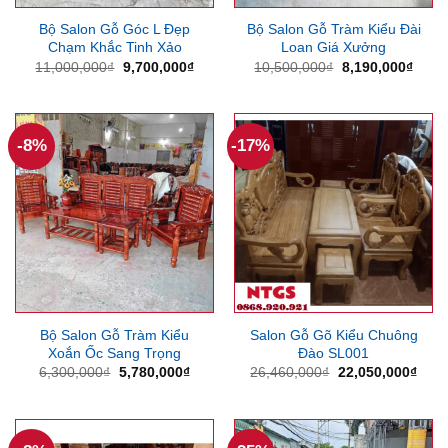
Bộ Salon Gỗ Góc L Đẹp
Bộ Salon Gỗ Tràm Kiểu Đài
Chạm Khắc Tinh Xảo
Loan Giá Xưởng
Giá
Giá
Giá
Giá
11,000,000
₫
9,700,000
₫
10,500,000
₫
8,190,000
₫
gốc
hiện
gốc
hiện
là:
tại
là:
tại
11,000,000₫.
là:
10,500,000₫.
là:
9,700,000₫.
8,190
-8%
-17%
Bộ Salon Gỗ Tràm Kiểu
Salon Gỗ Gõ Kiểu Chuông
Xoắn Ốc Sang Trọng
Đào SL001
Giá
Giá
Giá
Giá
6,300,000
₫
5,780,000
₫
26,460,000
₫
22,050,000
₫
gốc
hiện
gốc
hiện
là:
tại
là:
tại
6,300,000₫.
là:
26,460,000₫.
là:
5,780,000₫.
22,0