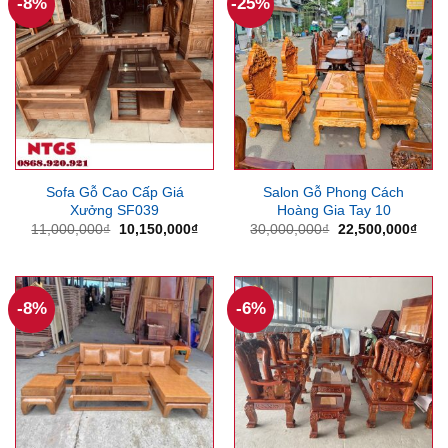
-8%
-25%
Sofa Gỗ Cao Cấp Giá
Salon Gỗ Phong Cách
Xưởng SF039
Hoàng Gia Tay 10
Giá
Giá
Giá
Giá
11,000,000
₫
10,150,000
₫
30,000,000
₫
22,500,000
₫
gốc
hiện
gốc
hiện
là:
tại
là:
tại
11,000,000₫.
là:
30,000,000₫.
là:
10,150,000₫.
22,5
-8%
-6%