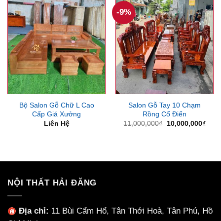
14,700,000₫.
6,300
-9%
Bộ Salon Gỗ Chữ L Cao
Salon Gỗ Tay 10 Chạm
Cấp Giá Xưởng
Rồng Cổ Điển
Giá
Giá
Liên Hệ
11,000,000
₫
10,000,000
₫
gốc
hiện
là:
tại
11,000,000₫.
là:
10,0
NỘI THẤT HẢI ĐĂNG
Địa chỉ:
11 Bùi Cẩm Hổ, Tân Thới Hoà, Tân Phú, Hồ