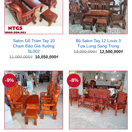
Salon Gỗ Tràm Tay 10
Bộ Salon Tay 12 Louis 3
Chạm Đào Giá Xưởng
Tựa Lưng Sang Trọng
SL002
Giá
Giá
14,000,000
₫
12,500,000
₫
gốc
hiện
Giá
Giá
11,000,000
₫
10,050,000
₫
là:
tại
gốc
hiện
14,000,000₫.
là:
là:
tại
12,5
11,000,000₫.
là:
10,050,000₫.
-9%
-8%