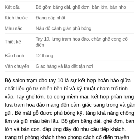
Kết cấu
Bộ gồm băng dài, ghế đơn, bàn lớn, bàn nhỏ
Kích thước
Đang cập nhật
Màu sắc
Nâu đỏ cánh gián phủ bóng
Tay 10, lưng trạm hoa đào, chân ghế cong cổ
Thiết kế
điển
Bảo hành
12 tháng
Vận chuyển
Giao hàng và lắp đặt tận nơi
Bộ salon trạm đào tay 10 là sự kết hợp hoàn hảo giữa
chất liệu gỗ tự nhiên bền bỉ và kỹ thuật chạm trổ tinh
xảo. Tay ghế lớn, bo cong mềm mại, kết hợp phần lưng
tựa trạm hoa đào mang đến cảm giác sang trọng và gần
gũi. Bề mặt gỗ được phủ bóng kỹ, tăng khả năng chống
ẩm và giữ màu bền lâu. Bộ gồm băng dài, ghế đơn, bàn
lớn và bàn con, đáp ứng đầy đủ nhu cầu tiếp khách,
trang trí phòng khách theo phong cách cổ điển truyền