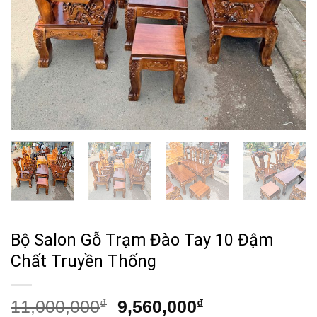
Bộ Salon Gỗ Trạm Đào Tay 10 Đậm
Chất Truyền Thống
Giá
Giá
11,000,000
₫
9,560,000
₫