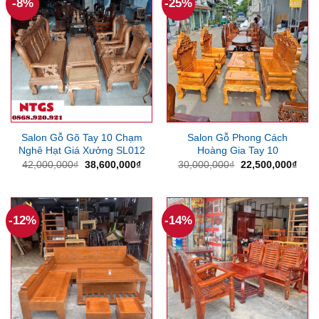
-8%
-25%
Salon Gỗ Gõ Tay 10 Chạm
Salon Gỗ Phong Cách
Nghê Hạt Giá Xưởng SL012
Hoàng Gia Tay 10
Giá
Giá
Giá
Giá
42,000,000
₫
38,600,000
₫
30,000,000
₫
22,500,000
₫
gốc
hiện
gốc
hiện
là:
tại
là:
tại
42,000,000₫.
là:
30,000,000₫.
là:
38,600,000₫.
22,5
-12%
-14%