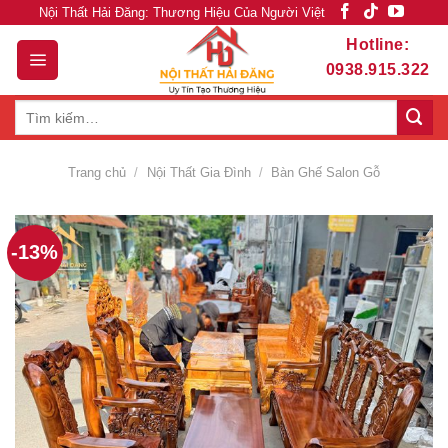
Skip
Nội Thất Hải Đăng: Thương Hiệu Của Người Việt
to
Hotline:
content
0938.915.322
Tìm
kiếm:
Trang chủ
/
Nội Thất Gia Đình
/
Bàn Ghế Salon Gỗ
-13%