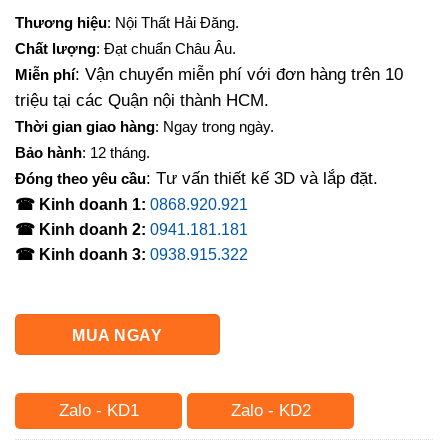
gốc
hiện
Thương hiệu
: Nội Thất Hải Đăng.
là:
tại
Chất lượng
: Đạt chuẩn Châu Âu.
11,000,000₫.
là:
: Vận chuyển miễn phí với đơn hàng trên 10
Miễn phí
9,560,000₫.
triệu tại các Quận nội thành HCM.
Thời gian giao hàng
: Ngay trong ngày.
Bảo hành
: 12 tháng.
: Tư vấn thiết kế 3D và lắp đặt.
Đóng theo yêu cầu
☎ Kinh doanh 1:
0868.920.921
☎ Kinh doanh 2:
0941.181.181
☎ Kinh doanh 3:
0938.915.322
MUA NGAY
Zalo - KD1
Zalo - KD2