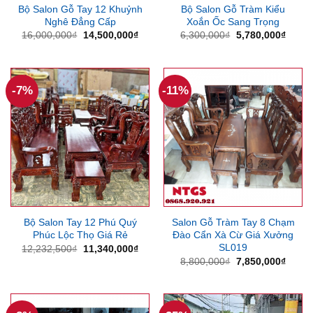
Bộ Salon Gỗ Tay 12 Khuỷnh
Bộ Salon Gỗ Tràm Kiểu
Nghê Đẳng Cấp
Xoắn Ốc Sang Trọng
Giá
Giá
Giá
Giá
16,000,000
₫
14,500,000
₫
6,300,000
₫
5,780,000
₫
gốc
hiện
gốc
hiện
là:
tại
là:
tại
16,000,000₫.
là:
6,300,000₫.
là:
14,500,000₫.
5,780
-7%
-11%
Bộ Salon Tay 12 Phú Quý
Salon Gỗ Tràm Tay 8 Chạm
Phúc Lộc Thọ Giá Rẻ
Đào Cẩn Xà Cừ Giá Xưởng
SL019
Giá
Giá
12,232,500
₫
11,340,000
₫
gốc
hiện
Giá
Giá
8,800,000
₫
7,850,000
₫
là:
tại
gốc
hiện
12,232,500₫.
là:
là:
tại
11,340,000₫.
8,800,000₫.
là:
7,850