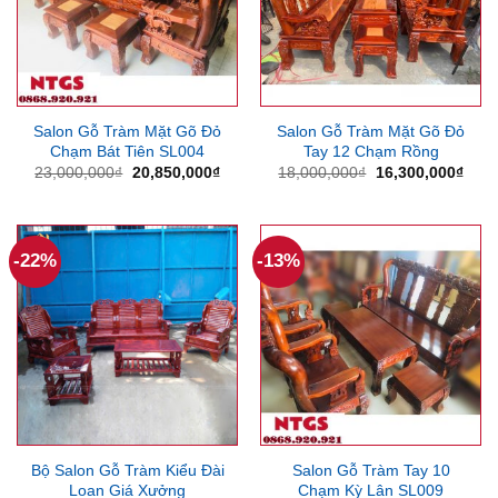
Salon Gỗ Tràm Mặt Gõ Đỏ
Salon Gỗ Tràm Mặt Gõ Đỏ
Chạm Bát Tiên SL004
Tay 12 Chạm Rồng
Giá
Giá
Giá
Giá
23,000,000
₫
20,850,000
₫
18,000,000
₫
16,300,000
₫
gốc
hiện
gốc
hiện
là:
tại
là:
tại
23,000,000₫.
là:
18,000,000₫.
là:
20,850,000₫.
16,3
-22%
-13%
Bộ Salon Gỗ Tràm Kiểu Đài
Salon Gỗ Tràm Tay 10
Loan Giá Xưởng
Chạm Kỳ Lân SL009