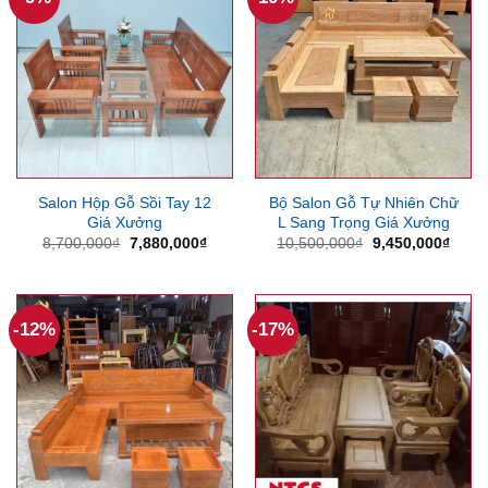
Salon Hộp Gỗ Sồi Tay 12
Bộ Salon Gỗ Tự Nhiên Chữ
Giá Xưởng
L Sang Trọng Giá Xưởng
Giá
Giá
Giá
Giá
8,700,000
₫
7,880,000
₫
10,500,000
₫
9,450,000
₫
gốc
hiện
gốc
hiện
là:
tại
là:
tại
8,700,000₫.
là:
10,500,000₫.
là:
7,880,000₫.
9,450
-12%
-17%