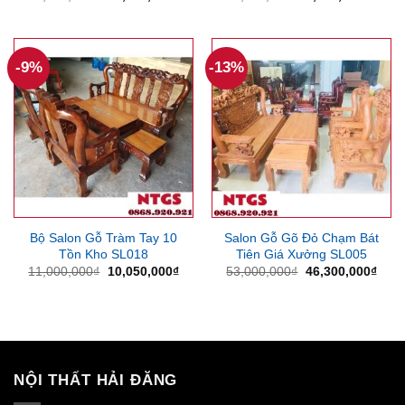
gốc
hiện
gốc
hiện
là:
tại
là:
tại
12,075,000₫.
là:
9,500,000₫.
là:
11,340,000₫.
8,270
-9%
-13%
Bộ Salon Gỗ Tràm Tay 10
Salon Gỗ Gõ Đỏ Chạm Bát
Tồn Kho SL018
Tiên Giá Xưởng SL005
Giá
Giá
Giá
Giá
11,000,000
₫
10,050,000
₫
53,000,000
₫
46,300,000
₫
gốc
hiện
gốc
hiện
là:
tại
là:
tại
11,000,000₫.
là:
53,000,000₫.
là:
10,050,000₫.
46,3
NỘI THẤT HẢI ĐĂNG