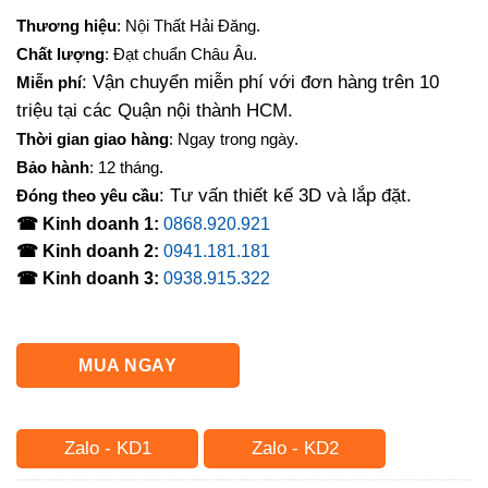
gốc
hiện
Thương hiệu
: Nội Thất Hải Đăng.
là:
tại
Chất lượng
: Đạt chuẩn Châu Âu.
18,000,000₫.
là:
: Vận chuyển miễn phí với đơn hàng trên 10
Miễn phí
16,300,000₫.
triệu tại các Quận nội thành HCM.
Thời gian giao hàng
: Ngay trong ngày.
Bảo hành
: 12 tháng.
: Tư vấn thiết kế 3D và lắp đặt.
Đóng theo yêu cầu
☎ Kinh doanh 1:
0868.920.921
☎ Kinh doanh 2:
0941.181.181
☎ Kinh doanh 3:
0938.915.322
MUA NGAY
Zalo - KD1
Zalo - KD2