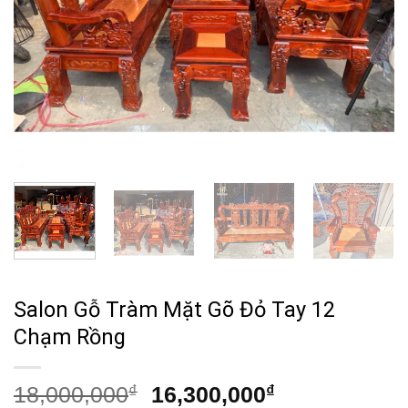
Salon Gỗ Tràm Mặt Gõ Đỏ Tay 12
Chạm Rồng
Giá
Giá
18,000,000
₫
16,300,000
₫