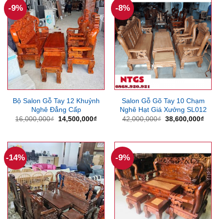
-9%
-8%
Bộ Salon Gỗ Tay 12 Khuỷnh
Salon Gỗ Gõ Tay 10 Chạm
Nghê Đẳng Cấp
Nghê Hạt Giá Xưởng SL012
Giá
Giá
Giá
Giá
16,000,000
₫
14,500,000
₫
42,000,000
₫
38,600,000
₫
gốc
hiện
gốc
hiện
là:
tại
là:
tại
16,000,000₫.
là:
42,000,000₫.
là:
14,500,000₫.
38,6
-14%
-9%