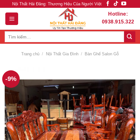
Skip
Nội Thất Hải Đăng: Thương Hiệu Của Người Việt
to
Hotline:
content
0938.915.322
Tìm
kiếm:
Trang chủ
/
Nội Thất Gia Đình
/
Bàn Ghế Salon Gỗ
-9%