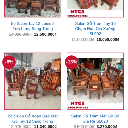
Bộ Salon Tay 12 Louis 3
Salon Gỗ Tràm Tay 10
Tựa Lưng Sang Trọng
Chạm Đào Giá Xưởng
SL002
Giá
Giá
14,000,000
₫
12,500,000
₫
gốc
hiện
Giá
Giá
11,000,000
₫
10,050,000
₫
là:
tại
gốc
hiện
14,000,000₫.
là:
là:
tại
12,500,000₫.
11,000,000₫.
là:
10,0
-6%
-13%
Bộ Salon Gỗ Xoan Đào Mặt
Salon Gỗ Tràm Mặt Gõ Đỏ
Gõ Tay 12 Sang Trọng
Giá Rẻ SL020
Giá
Giá
Giá
Giá
12,075,000
₫
11,340,000
₫
9,500,000
₫
8,270,000
₫