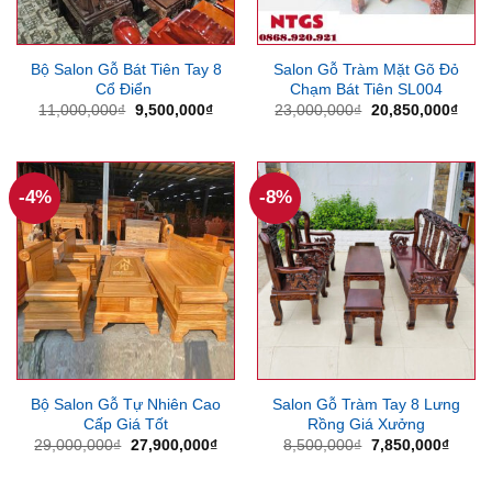
Bộ Salon Gỗ Bát Tiên Tay 8
Salon Gỗ Tràm Mặt Gõ Đỏ
Cổ Điển
Chạm Bát Tiên SL004
Giá
Giá
Giá
Giá
11,000,000
₫
9,500,000
₫
23,000,000
₫
20,850,000
₫
gốc
hiện
gốc
hiện
là:
tại
là:
tại
11,000,000₫.
là:
23,000,000₫.
là:
9,500,000₫.
20,8
-4%
-8%
Bộ Salon Gỗ Tự Nhiên Cao
Salon Gỗ Tràm Tay 8 Lưng
Cấp Giá Tốt
Rồng Giá Xưởng
Giá
Giá
Giá
Giá
29,000,000
₫
27,900,000
₫
8,500,000
₫
7,850,000
₫
gốc
hiện
gốc
hiện
là:
tại
là:
tại
29,000,000₫.
là:
8,500,000₫.
là: