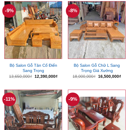
27,900,000₫.
7,850
-9%
-8%
Bộ Salon Gỗ Tân Cổ Điển
Bộ Salon Gỗ Chữ L Sang
Sang Trọng
Trọng Giá Xưởng
Giá
Giá
Giá
Giá
13,650,000
₫
12,390,000
₫
18,000,000
₫
16,500,000
₫
gốc
hiện
gốc
hiện
là:
tại
là:
tại
13,650,000₫.
là:
18,000,000₫.
là:
12,390,000₫.
16,5
-11%
-9%