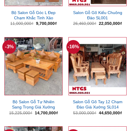
Bộ Salon Gỗ Góc L Đẹp
Salon Gỗ Gõ Kiểu Chuông
Chạm Khắc Tinh Xảo
Đào SL001
Giá
Giá
Giá
Giá
11,000,000
₫
9,700,000
₫
26,460,000
₫
22,050,000
₫
gốc
hiện
gốc
hiện
là:
tại
là:
tại
11,000,000₫.
là:
26,460,000₫.
là:
9,700,000₫.
22,0
-3%
-16%
Bộ Salon Gỗ Tự Nhiên
Salon Gỗ Gõ Tay 12 Chạm
Sang Trọng Giá Xưởng
Đào Giá Xưởng SL014
Giá
Giá
Giá
Giá
15,225,000
₫
14,700,000
₫
53,000,000
₫
44,650,000
₫
gốc
hiện
gốc
hiện
là:
tại
là:
tại
15,225,000₫.
là:
53,000,000₫.
là:
14,700,000₫.
44,6