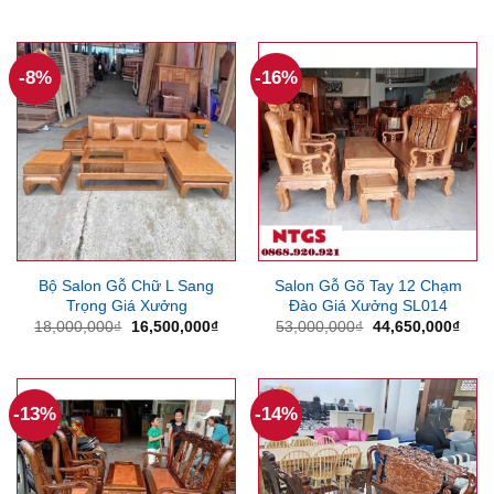
gốc
hiện
là:
tại
8,800,000₫.
là:
7,850
-8%
-16%
Bộ Salon Gỗ Chữ L Sang
Salon Gỗ Gõ Tay 12 Chạm
Trọng Giá Xưởng
Đào Giá Xưởng SL014
Giá
Giá
Giá
Giá
18,000,000
₫
16,500,000
₫
53,000,000
₫
44,650,000
₫
gốc
hiện
gốc
hiện
là:
tại
là:
tại
18,000,000₫.
là:
53,000,000₫.
là:
16,500,000₫.
44,6
-13%
-14%