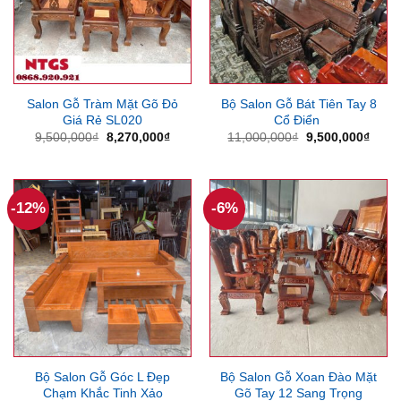
Salon Gỗ Tràm Mặt Gõ Đỏ
Bộ Salon Gỗ Bát Tiên Tay 8
Giá Rẻ SL020
Cổ Điển
Giá
Giá
Giá
Giá
9,500,000
₫
8,270,000
₫
11,000,000
₫
9,500,000
₫
gốc
hiện
gốc
hiện
là:
tại
là:
tại
9,500,000₫.
là:
11,000,000₫.
là:
8,270,000₫.
9,500
-12%
-6%
Bộ Salon Gỗ Góc L Đẹp
Bộ Salon Gỗ Xoan Đào Mặt
Chạm Khắc Tinh Xảo
Gõ Tay 12 Sang Trọng