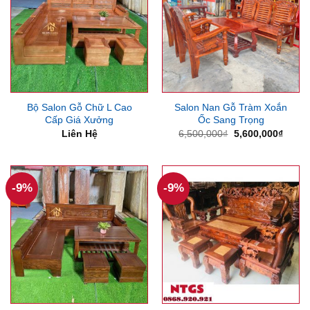
Bộ Salon Gỗ Chữ L Cao
Salon Nan Gỗ Tràm Xoắn
Cấp Giá Xưởng
Ốc Sang Trọng
Giá
Giá
Liên Hệ
6,500,000
₫
5,600,000
₫
gốc
hiện
là:
tại
6,500,000₫.
là:
5,600
-9%
-9%