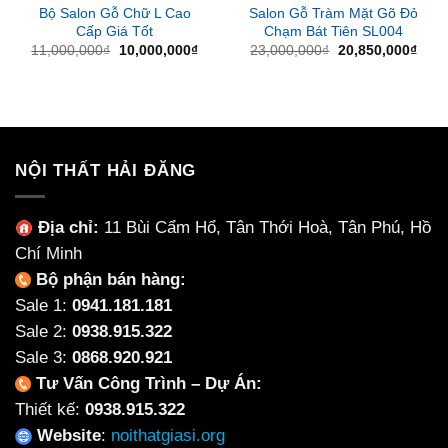
Bộ Salon Gỗ Chữ L Cao
Salon Gỗ Tràm Mặt Gõ Đỏ
Cấp Giá Tốt
Chạm Bát Tiên SL004
Giá
Giá
Giá
Giá
11,000,000
₫
10,000,000
₫
23,000,000
₫
20,850,000
₫
gốc
hiện
gốc
hiện
là:
tại
là:
tại
11,000,000₫.
là:
23,000,000₫.
là:
10,000,000₫.
20,8
NỘI THẤT HẢI ĐĂNG
Địa chỉ:
11 Bùi Cẩm Hổ, Tân Thới Hoà, Tân Phú, Hồ
Chí Minh
Bộ phận bán hàng:
Sale 1:
0941.181.181
Sale 2:
0938.915.322
Sale 3:
0868.920.921
Tư Vấn Công Trình – Dự Án:
Thiết kế:
0938.915.322
Website
:
noithatgiasi.org