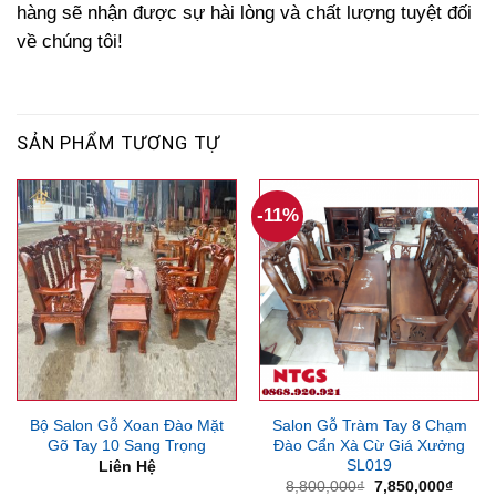
hàng sẽ nhận được sự hài lòng và chất lượng tuyệt đối
về chúng tôi!
SẢN PHẨM TƯƠNG TỰ
-11%
Bộ Salon Gỗ Xoan Đào Mặt
Salon Gỗ Tràm Tay 8 Chạm
Gõ Tay 10 Sang Trọng
Đào Cẩn Xà Cừ Giá Xưởng
SL019
Liên Hệ
Giá
Giá
8,800,000
₫
7,850,000
₫