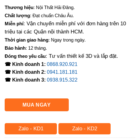
gốc
hiện
Thương hiệu
: Nội Thất Hải Đăng.
là:
tại
Chất lượng
: Đạt chuẩn Châu Âu.
8,500,000₫.
là:
: Vận chuyển miễn phí với đơn hàng trên 10
Miễn phí
7,850,000₫.
triệu tại các Quận nội thành HCM.
Thời gian giao hàng
: Ngay trong ngày.
Bảo hành
: 12 tháng.
: Tư vấn thiết kế 3D và lắp đặt.
Đóng theo yêu cầu
☎ Kinh doanh 1:
0868.920.921
☎ Kinh doanh 2:
0941.181.181
☎ Kinh doanh 3:
0938.915.322
MUA NGAY
Zalo - KD1
Zalo - KD2