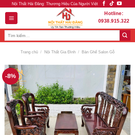
Skip
Nội Thất Hải Đăng: Thương Hiệu Của Người Việt
to
Hotline:
content
0938.915.322
Tìm
kiếm:
Trang chủ
/
Nội Thất Gia Đình
/
Bàn Ghế Salon Gỗ
-8%