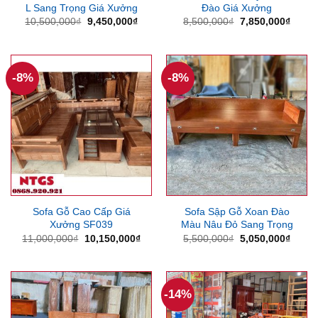
L Sang Trọng Giá Xưởng
Đào Giá Xưởng
Giá
Giá
Giá
Giá
10,500,000
₫
9,450,000
₫
8,500,000
₫
7,850,000
₫
gốc
hiện
gốc
hiện
là:
tại
là:
tại
10,500,000₫.
là:
8,500,000₫.
là:
9,450,000₫.
7,850
-8%
-8%
Sofa Gỗ Cao Cấp Giá
Sofa Sập Gỗ Xoan Đào
Xưởng SF039
Màu Nâu Đỏ Sang Trọng
Giá
Giá
Giá
Giá
11,000,000
₫
10,150,000
₫
5,500,000
₫
5,050,000
₫
gốc
hiện
gốc
hiện
là:
tại
là:
tại
11,000,000₫.
là:
5,500,000₫.
là:
10,150,000₫.
5,050
-14%