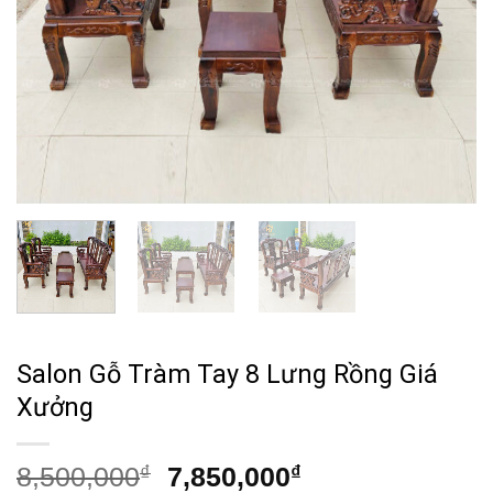
Salon Gỗ Tràm Tay 8 Lưng Rồng Giá
Xưởng
Giá
Giá
8,500,000
₫
7,850,000
₫