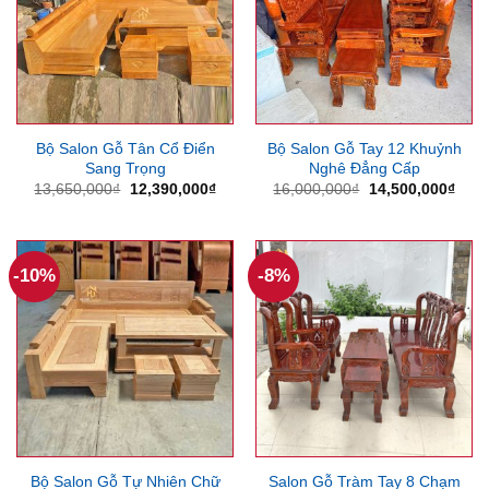
Bộ Salon Gỗ Tân Cổ Điển
Bộ Salon Gỗ Tay 12 Khuỷnh
Sang Trọng
Nghê Đẳng Cấp
Giá
Giá
Giá
Giá
13,650,000
₫
12,390,000
₫
16,000,000
₫
14,500,000
₫
gốc
hiện
gốc
hiện
là:
tại
là:
tại
13,650,000₫.
là:
16,000,000₫.
là:
12,390,000₫.
14,5
-10%
-8%
Bộ Salon Gỗ Tự Nhiên Chữ
Salon Gỗ Tràm Tay 8 Chạm