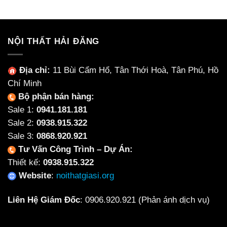
14,000,000₫.
là:
42,000,000₫.
là:
12,500,000₫.
38,6
NỘI THẤT HẢI ĐĂNG
Địa chỉ:
11 Bùi Cẩm Hổ, Tân Thới Hoà, Tân Phú, Hồ
Chí Minh
Bộ phận bán hàng:
Sale 1:
0941.181.181
Sale 2:
0938.915.322
Sale 3:
0868.920.921
Tư Vấn Công Trình – Dự Án:
Thiết kế:
0938.915.322
Website
:
noithatgiasi.org
Liên Hệ Giám Đốc
:
0906.920.921
(Phản ánh dịch vụ)