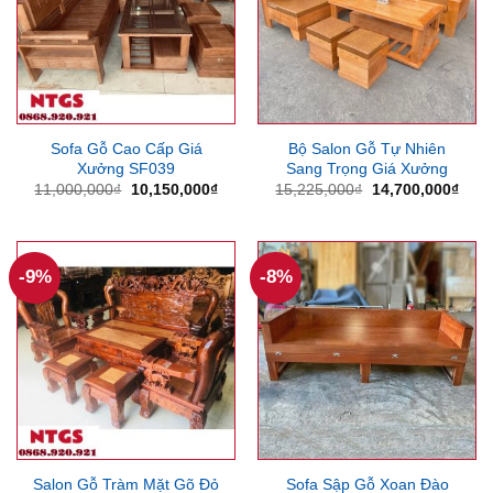
Sofa Gỗ Cao Cấp Giá
Bộ Salon Gỗ Tự Nhiên
Xưởng SF039
Sang Trọng Giá Xưởng
Giá
Giá
Giá
Giá
11,000,000
₫
10,150,000
₫
15,225,000
₫
14,700,000
₫
gốc
hiện
gốc
hiện
là:
tại
là:
tại
11,000,000₫.
là:
15,225,000₫.
là:
10,150,000₫.
14,7
-9%
-8%
Salon Gỗ Tràm Mặt Gõ Đỏ
Sofa Sập Gỗ Xoan Đào