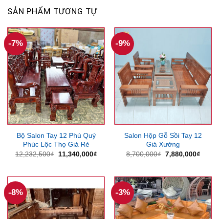
SẢN PHẨM TƯƠNG TỰ
-7%
-9%
Bộ Salon Tay 12 Phú Quý
Salon Hộp Gỗ Sồi Tay 12
Phúc Lộc Thọ Giá Rẻ
Giá Xưởng
Giá
Giá
Giá
Giá
12,232,500
₫
11,340,000
₫
8,700,000
₫
7,880,000
₫
gốc
hiện
gốc
hiện
là:
tại
là:
tại
12,232,500₫.
là:
8,700,000₫.
là:
11,340,000₫.
7,880
-8%
-3%