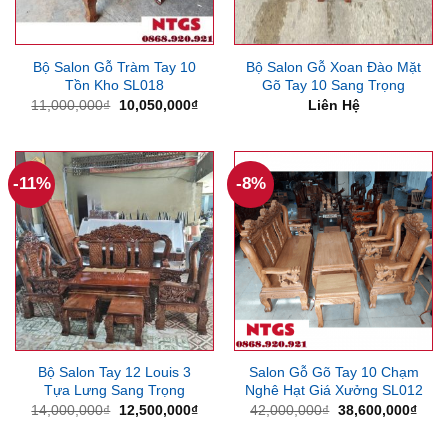
Bộ Salon Gỗ Tràm Tay 10
Bộ Salon Gỗ Xoan Đào Mặt
Tồn Kho SL018
Gõ Tay 10 Sang Trọng
Giá
Giá
11,000,000
₫
10,050,000
₫
Liên Hệ
gốc
hiện
là:
tại
11,000,000₫.
là:
10,050,000₫.
-11%
-8%
Bộ Salon Tay 12 Louis 3
Salon Gỗ Gõ Tay 10 Chạm
Tựa Lưng Sang Trọng
Nghê Hạt Giá Xưởng SL012
Giá
Giá
Giá
Giá
14,000,000
₫
12,500,000
₫
42,000,000
₫
38,600,000
₫
gốc
hiện
gốc
hiện
là:
tại
là:
tại