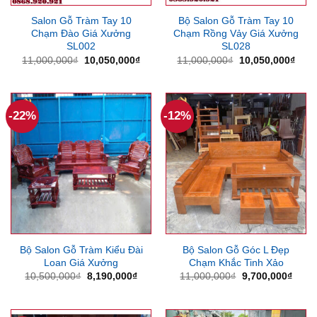
Salon Gỗ Tràm Tay 10
Bộ Salon Gỗ Tràm Tay 10
Chạm Đào Giá Xưởng
Chạm Rồng Vảy Giá Xưởng
SL002
SL028
Giá
Giá
Giá
Giá
11,000,000
₫
10,050,000
₫
11,000,000
₫
10,050,000
₫
gốc
hiện
gốc
hiện
là:
tại
là:
tại
11,000,000₫.
là:
11,000,000₫.
là:
10,050,000₫.
10,0
-22%
-12%
Bộ Salon Gỗ Tràm Kiểu Đài
Bộ Salon Gỗ Góc L Đẹp
Loan Giá Xưởng
Chạm Khắc Tinh Xảo
Giá
Giá
Giá
Giá
10,500,000
₫
8,190,000
₫
11,000,000
₫
9,700,000
₫
gốc
hiện
gốc
hiện
là:
tại
là:
tại
10,500,000₫.
là:
11,000,000₫.
là:
8,190,000₫.
9,700