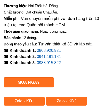
gốc
hiện
Thương hiệu
: Nội Thất Hải Đăng.
là:
tại
Chất lượng
: Đạt chuẩn Châu Âu.
9,500,000₫.
là:
: Vận chuyển miễn phí với đơn hàng trên 10
Miễn phí
8,270,000₫.
triệu tại các Quận nội thành HCM.
Thời gian giao hàng
: Ngay trong ngày.
Bảo hành
: 12 tháng.
: Tư vấn thiết kế 3D và lắp đặt.
Đóng theo yêu cầu
☎ Kinh doanh 1:
0868.920.921
☎ Kinh doanh 2:
0941.181.181
☎ Kinh doanh 3:
0938.915.322
MUA NGAY
Zalo - KD1
Zalo - KD2