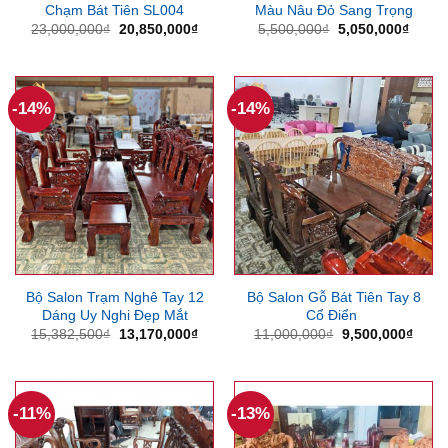
Chạm Bát Tiên SL004
Màu Nâu Đỏ Sang Trọng
Giá
Giá
Giá
Giá
23,000,000
₫
20,850,000
₫
5,500,000
₫
5,050,000
₫
gốc
hiện
gốc
hiện
là:
tại
là:
tại
23,000,000₫.
là:
5,500,000₫.
là:
20,850,000₫.
5,050
-14%
-14%
Bộ Salon Trạm Nghê Tay 12
Bộ Salon Gỗ Bát Tiên Tay 8
Dáng Uy Nghi Đẹp Mắt
Cổ Điển
Giá
Giá
Giá
Giá
15,382,500
₫
13,170,000
₫
11,000,000
₫
9,500,000
₫
gốc
hiện
gốc
hiện
là:
tại
là:
tại
15,382,500₫.
là:
11,000,000₫.
là:
13,170,000₫.
9,500
-11%
-13%