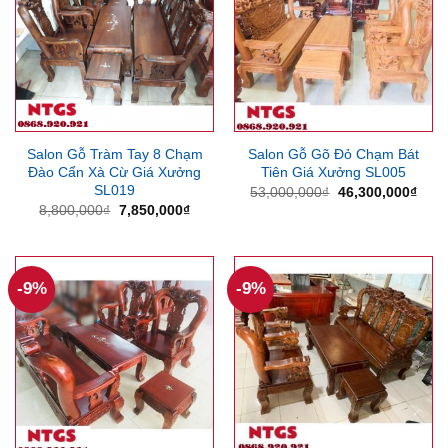
Salon Gỗ Tràm Tay 8 Chạm
Salon Gỗ Gõ Đỏ Chạm Bát
Đào Cẩn Xà Cừ Giá Xưởng
Tiên Giá Xưởng SL005
SL019
Giá
Giá
53,000,000
₫
46,300,000
₫
gốc
hiện
Giá
Giá
8,800,000
₫
7,850,000
₫
là:
tại
gốc
hiện
53,000,000₫.
là:
là:
tại
46,3
8,800,000₫.
là:
7,850,000₫.
-9%
-9%