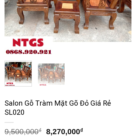
Salon Gỗ Tràm Mặt Gõ Đỏ Giá Rẻ
SL020
Giá
Giá
9,500,000
₫
8,270,000
₫