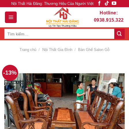
Skip
Nội Thất Hải Đăng: Thương Hiệu Của Người Việt
to
Hotline:
content
0938.915.322
Tìm
kiếm:
Trang chủ
/
Nội Thất Gia Đình
/
Bàn Ghế Salon Gỗ
-13%