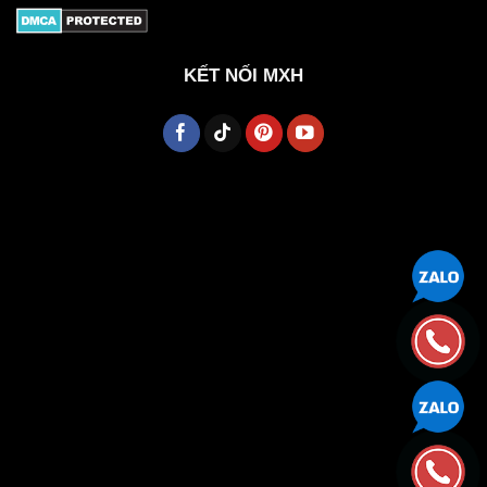
KẾT NỐI MXH