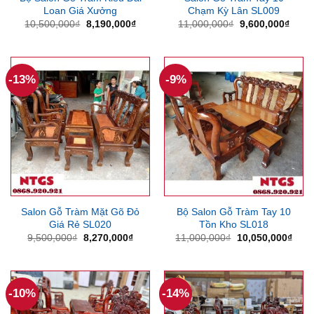
Loan Giá Xưởng
Chạm Kỳ Lân SL009
Giá
Giá
Giá
Giá
10,500,000
₫
8,190,000
₫
11,000,000
₫
9,600,000
₫
gốc
hiện
gốc
hiện
là:
tại
là:
tại
10,500,000₫.
là:
11,000,000₫.
là:
8,190,000₫.
9,600
-13%
-9%
Salon Gỗ Tràm Mặt Gõ Đỏ
Bộ Salon Gỗ Tràm Tay 10
Giá Rẻ SL020
Tồn Kho SL018
Giá
Giá
Giá
Giá
9,500,000
₫
8,270,000
₫
11,000,000
₫
10,050,000
₫
gốc
hiện
gốc
hiện
là:
tại
là:
tại
9,500,000₫.
là:
11,000,000₫.
là:
8,270,000₫.
10,0
-10%
-14%