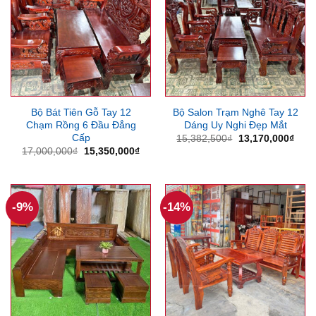
Bộ Bát Tiên Gỗ Tay 12
Bộ Salon Trạm Nghê Tay 12
Chạm Rồng 6 Đầu Đẳng
Dáng Uy Nghi Đẹp Mắt
Cấp
Giá
Giá
15,382,500
₫
13,170,000
₫
gốc
hiện
Giá
Giá
17,000,000
₫
15,350,000
₫
là:
tại
gốc
hiện
15,382,500₫.
là:
là:
tại
13,1
17,000,000₫.
là:
15,350,000₫.
-9%
-14%