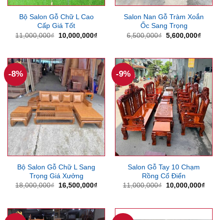
Bộ Salon Gỗ Chữ L Cao
Salon Nan Gỗ Tràm Xoắn
Cấp Giá Tốt
Ốc Sang Trọng
Giá
Giá
Giá
Giá
11,000,000
₫
10,000,000
₫
6,500,000
₫
5,600,000
₫
gốc
hiện
gốc
hiện
là:
tại
là:
tại
11,000,000₫.
là:
6,500,000₫.
là:
10,000,000₫.
5,600
-8%
-9%
Bộ Salon Gỗ Chữ L Sang
Salon Gỗ Tay 10 Chạm
Trọng Giá Xưởng
Rồng Cổ Điển
Giá
Giá
Giá
Giá
18,000,000
₫
16,500,000
₫
11,000,000
₫
10,000,000
₫
gốc
hiện
gốc
hiện
là:
tại
là:
tại
18,000,000₫.
là:
11,000,000₫.
là:
16,500,000₫.
10,0