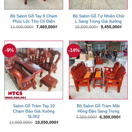
Bộ Salon Gỗ Tay 8 Chạm
Bộ Salon Gỗ Tự Nhiên Chữ
Phúc Lộc Thọ Cổ Điển
L Sang Trọng Giá Xưởng
Giá
Giá
Giá
Giá
11,000,000
₫
7,460,000
₫
10,500,000
₫
9,450,000
₫
gốc
hiện
gốc
hiện
là:
tại
là:
tại
11,000,000₫.
là:
10,500,000₫.
là:
7,460,000₫.
9,450
-9%
-14%
Salon Gỗ Tràm Tay 10
Bộ Salon Gỗ Tràm Mặt
Chạm Đào Giá Xưởng
Hồng Đào Sang Trọng
SL002
Giá
Giá
7,350,000
₫
6,300,000
₫
gốc
hiện
Giá
Giá
11,000,000
₫
10,050,000
₫
là:
tại
gốc
hiện
7,350,000₫.
là:
là:
tại