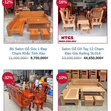
-12%
-16%
Bộ Salon Gỗ Góc L Đẹp
Salon Gỗ Gõ Tay 12 Chạm
Chạm Khắc Tinh Xảo
Đào Giá Xưởng SL014
Giá
Giá
Giá
Giá
11,000,000
₫
9,700,000
₫
53,000,000
₫
44,650,000
₫
gốc
hiện
gốc
hiện
là:
tại
là:
tại
11,000,000₫.
là:
53,000,000₫.
là:
9,700,000₫.
44,6
-32%
-10%