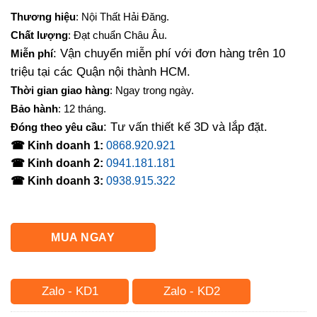
gốc
hiện
Thương hiệu
: Nội Thất Hải Đăng.
là:
tại
Chất lượng
: Đạt chuẩn Châu Âu.
14,000,000₫.
là:
: Vận chuyển miễn phí với đơn hàng trên 10
Miễn phí
12,500,000₫.
triệu tại các Quận nội thành HCM.
Thời gian giao hàng
: Ngay trong ngày.
Bảo hành
: 12 tháng.
: Tư vấn thiết kế 3D và lắp đặt.
Đóng theo yêu cầu
☎ Kinh doanh 1:
0868.920.921
☎ Kinh doanh 2:
0941.181.181
☎ Kinh doanh 3:
0938.915.322
MUA NGAY
Zalo - KD1
Zalo - KD2