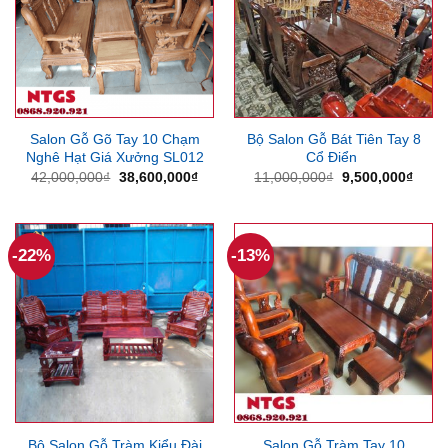
Salon Gỗ Gõ Tay 10 Chạm
Bộ Salon Gỗ Bát Tiên Tay 8
Nghê Hạt Giá Xưởng SL012
Cổ Điển
Giá
Giá
Giá
Giá
42,000,000
₫
38,600,000
₫
11,000,000
₫
9,500,000
₫
gốc
hiện
gốc
hiện
là:
tại
là:
tại
42,000,000₫.
là:
11,000,000₫.
là:
38,600,000₫.
9,500
-22%
-13%
Bộ Salon Gỗ Tràm Kiểu Đài
Salon Gỗ Tràm Tay 10