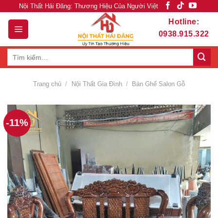
Skip
Nội Thất Hải Đăng: Thương Hiệu Của Người Việt
to
Hotline:
content
0938.915.322
Tìm
kiếm:
Trang chủ
/
Nội Thất Gia Đình
/
Bàn Ghế Salon Gỗ
-11%