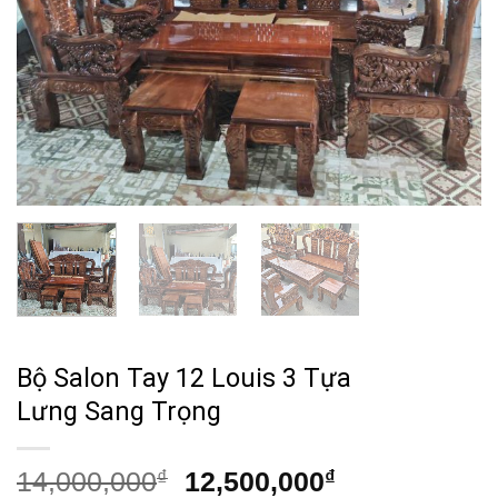
Bộ Salon Tay 12 Louis 3 Tựa
Lưng Sang Trọng
Giá
Giá
14,000,000
₫
12,500,000
₫