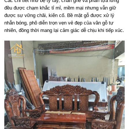
Các chi tiết như bệ tỳ tay, chân ghế và phần tựa lưng
đều được chạm khắc tỉ mỉ, mềm mại nhưng vẫn giữ
được sự vững chãi, kiên cố. Bề mặt gỗ được xử lý
nhẵn bóng, phô diễn trọn vẹn vẻ đẹp của vân gỗ tự
nhiên, đồng thời mang lại cảm giác dễ chịu khi tiếp xúc.