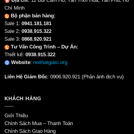
Địa chỉ:
11 Bùi Cẩm Hổ, Tân Thới Hoà, Tân Phú, Hồ
Chí Minh
Bộ phận bán hàng:
Sale 1:
0941.181.181
Sale 2:
0938.915.322
Sale 3:
0868.920.921
Tư Vấn Công Trình – Dự Án:
Thiết kế:
0938.915.322
Website
:
noithatgiasi.org
Liên Hệ Giám Đốc
:
0906.920.921
(Phản ánh dịch vụ)
KHÁCH HÀNG
Giới Thiệu
Chính Sách Mua – Thanh Toán
Chính Sách Giao Hàng