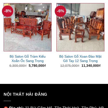
6,300
11,000,000₫.
là:
10,050,000₫.
-8%
-6%
Bộ Salon Gỗ Tràm Kiểu
Bộ Salon Gỗ Xoan Đào Mặt
Xoắn Ốc Sang Trọng
Gõ Tay 12 Sang Trọng
Giá
Giá
Giá
Giá
6,300,000
₫
5,780,000
₫
12,075,000
₫
11,340,000
₫
gốc
hiện
gốc
hiện
là:
tại
là:
tại
6,300,000₫.
là:
12,075,000₫.
là:
5,780,000₫.
11,3
NỘI THẤT HẢI ĐĂNG