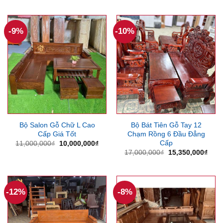
là:
tại
là:
tại
29,000,000₫.
là:
14,000,000₫.
là:
27,900,000₫.
12,5
-9%
-10%
Bộ Salon Gỗ Chữ L Cao
Bộ Bát Tiên Gỗ Tay 12
Cấp Giá Tốt
Chạm Rồng 6 Đầu Đẳng
Cấp
Giá
Giá
11,000,000
₫
10,000,000
₫
gốc
hiện
Giá
Giá
17,000,000
₫
15,350,000
₫
là:
tại
gốc
hiện
11,000,000₫.
là:
là:
tại
10,000,000₫.
17,000,000₫.
là:
15,3
-12%
-8%