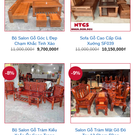
Bộ Salon Gỗ Góc L Đẹp
Sofa Gỗ Cao Cấp Giá
Chạm Khắc Tinh Xảo
Xưởng SF039
Giá
Giá
Giá
Giá
11,000,000
₫
9,700,000
₫
11,000,000
₫
10,150,000
₫
gốc
hiện
gốc
hiện
là:
tại
là:
tại
11,000,000₫.
là:
11,000,000₫.
là:
9,700,000₫.
10,1
-8%
-9%
Bộ Salon Gỗ Tràm Kiểu
Salon Gỗ Tràm Mặt Gõ Đỏ