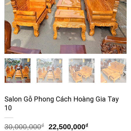
Salon Gỗ Phong Cách Hoàng Gia Tay
10
Giá
Giá
30,000,000
₫
22,500,000
₫