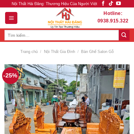
Skip
Nội Thất Hải Đăng: Thương Hiệu Của Người Việt
to
Hotline:
content
0938.915.322
Tìm
kiếm:
Trang chủ
/
Nội Thất Gia Đình
/
Bàn Ghế Salon Gỗ
-25%