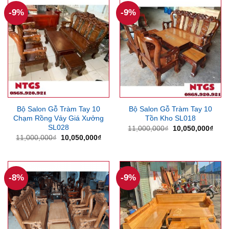
7,850,000₫.
-9%
-9%
Bộ Salon Gỗ Tràm Tay 10
Bộ Salon Gỗ Tràm Tay 10
Chạm Rồng Vảy Giá Xưởng
Tồn Kho SL018
SL028
Giá
Giá
11,000,000
₫
10,050,000
₫
gốc
hiện
Giá
Giá
11,000,000
₫
10,050,000
₫
là:
tại
gốc
hiện
11,000,000₫.
là:
là:
tại
10,0
11,000,000₫.
là:
10,050,000₫.
-8%
-9%