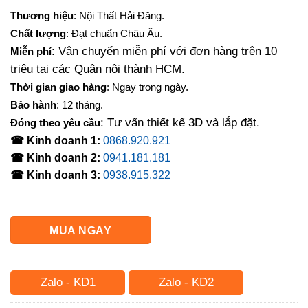
gốc
hiện
Thương hiệu
: Nội Thất Hải Đăng.
là:
tại
Chất lượng
: Đạt chuẩn Châu Âu.
30,000,000₫.
là:
: Vận chuyển miễn phí với đơn hàng trên 10
Miễn phí
22,500,000₫.
triệu tại các Quận nội thành HCM.
Thời gian giao hàng
: Ngay trong ngày.
Bảo hành
: 12 tháng.
: Tư vấn thiết kế 3D và lắp đặt.
Đóng theo yêu cầu
☎ Kinh doanh 1:
0868.920.921
☎ Kinh doanh 2:
0941.181.181
☎ Kinh doanh 3:
0938.915.322
MUA NGAY
Zalo - KD1
Zalo - KD2