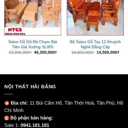
Salon Gỗ Gõ Đỏ Chạm Bát
Bộ Salon Gỗ Tay 12 Khuỷnh
Tiên Giá Xưởng SL005
Nghê Đẳng Cấp
Giá
Giá
Giá
Giá
53,000,000
₫
46,300,000
₫
16,000,000
₫
14,500,000
₫
gốc
hiện
gốc
hiện
là:
tại
là:
tại
53,000,000₫.
là:
16,000,000₫.
là:
46,300,000₫.
14,5
NỘI THẤT HẢI ĐĂNG
Địa chỉ:
11 Bùi Cẩm Hổ, Tân Thới Hoà, Tân Phú, Hồ
Chí Minh
Bộ phận bán hàng:
Sale 1:
0941.181.181