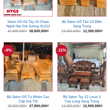
Salon Gỗ Gõ Tay 10 Chạm
Bộ Salon Gỗ Tân Cổ Điển
Nghê Hạt Giá Xưởng SL012
Sang Trọng
Giá
Giá
Giá
Giá
42,000,000
₫
38,600,000
₫
13,650,000
₫
12,390,000
₫
gốc
hiện
gốc
hiện
là:
tại
là:
tại
42,000,000₫.
là:
13,650,000₫.
là:
38,600,000₫.
12,3
-4%
-11%
Bộ Salon Gỗ Tự Nhiên Cao
Bộ Salon Tay 12 Louis 3
Cấp Giá Tốt
Tựa Lưng Sang Trọng
Giá
Giá
Giá
Giá
29,000,000
₫
27,900,000
₫
14,000,000
₫
12,500,000
₫
gốc
hiện
gốc
hiện