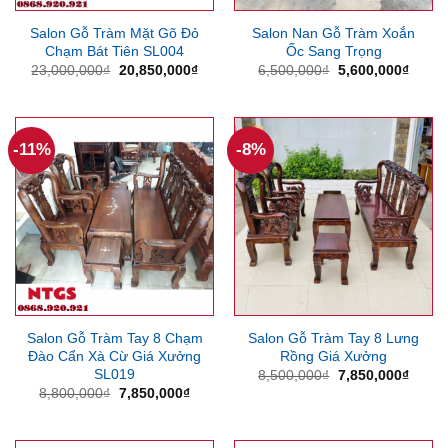
Salon Gỗ Tràm Mặt Gõ Đỏ
Salon Nan Gỗ Tràm Xoắn
Chạm Bát Tiên SL004
Ốc Sang Trọng
Giá
Giá
Giá
Giá
23,000,000
₫
20,850,000
₫
6,500,000
₫
5,600,000
₫
gốc
hiện
gốc
hiện
là:
tại
là:
tại
23,000,000₫.
là:
6,500,000₫.
là:
20,850,000₫.
5,600
-11%
-8%
Salon Gỗ Tràm Tay 8 Chạm
Salon Gỗ Tràm Tay 8 Lưng
Đào Cẩn Xà Cừ Giá Xưởng
Rồng Giá Xưởng
SL019
Giá
Giá
8,500,000
₫
7,850,000
₫
gốc
hiện
Giá
Giá
8,800,000
₫
7,850,000
₫
là:
tại
gốc
hiện
8,500,000₫.
là:
là:
tại
7,850
8,800,000₫.
là: