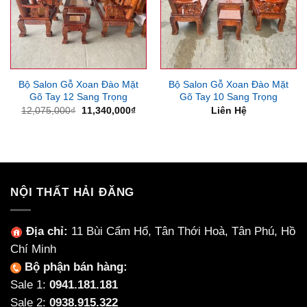
Bộ Salon Gỗ Xoan Đào Mặt
Bộ Salon Gỗ Xoan Đào Mặt
Gõ Tay 12 Sang Trọng
Gõ Tay 10 Sang Trọng
Giá
Giá
12,075,000
₫
11,340,000
₫
Liên Hệ
gốc
hiện
là:
tại
12,075,000₫.
là:
11,340,000₫.
NỘI THẤT HẢI ĐĂNG
Địa chỉ:
11 Bùi Cẩm Hổ, Tân Thới Hoà, Tân Phú, Hồ
Chí Minh
Bộ phận bán hàng:
Sale 1:
0941.181.181
Sale 2:
0938.915.322