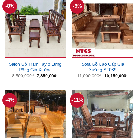
-8%
-8%
Salon Gỗ Tràm Tay 8 Lưng
Sofa Gỗ Cao Cấp Giá
Rồng Giá Xưởng
Xưởng SF039
Giá
Giá
Giá
Giá
8,500,000
₫
7,850,000
₫
11,000,000
₫
10,150,000
₫
gốc
hiện
gốc
hiện
là:
tại
là:
tại
8,500,000₫.
là:
11,000,000₫.
là:
7,850,000₫.
10,1
-4%
-11%