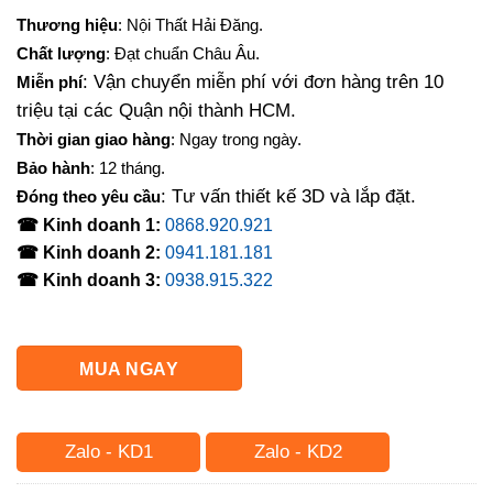
gốc
hiện
Thương hiệu
: Nội Thất Hải Đăng.
là:
tại
Chất lượng
: Đạt chuẩn Châu Âu.
16,000,000₫.
là:
: Vận chuyển miễn phí với đơn hàng trên 10
Miễn phí
14,500,000₫.
triệu tại các Quận nội thành HCM.
Thời gian giao hàng
: Ngay trong ngày.
Bảo hành
: 12 tháng.
: Tư vấn thiết kế 3D và lắp đặt.
Đóng theo yêu cầu
☎ Kinh doanh 1:
0868.920.921
☎ Kinh doanh 2:
0941.181.181
☎ Kinh doanh 3:
0938.915.322
MUA NGAY
Zalo - KD1
Zalo - KD2