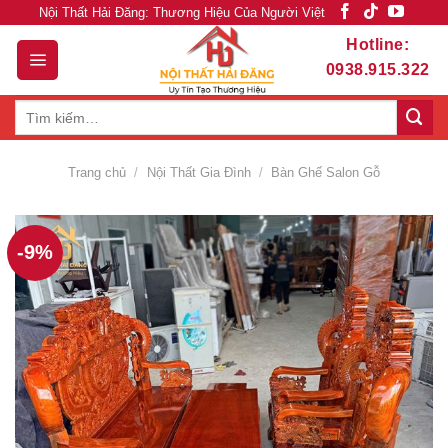
Skip
Nội Thất Hải Đăng: Thương Hiệu Của Người Việt
to
Hotline:
content
0938.915.322
Tìm
kiếm:
Trang chủ
/
Nội Thất Gia Đình
/
Bàn Ghế Salon Gỗ
-9%