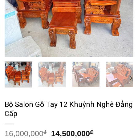
Bộ Salon Gỗ Tay 12 Khuỷnh Nghê Đẳng
Cấp
Giá
Giá
16,000,000
₫
14,500,000
₫