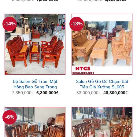
gốc
hiện
gốc
hiện
là:
tại
là:
tại
8,500,000₫.
là:
10,500,000₫.
là:
7,850,000₫.
8,190
-14%
-13%
Bộ Salon Gỗ Tràm Mặt
Salon Gỗ Gõ Đỏ Chạm Bát
Hồng Đào Sang Trọng
Tiên Giá Xưởng SL005
Giá
Giá
Giá
Giá
7,350,000
₫
6,300,000
₫
53,000,000
₫
46,300,000
₫
gốc
hiện
gốc
hiện
là:
tại
là:
tại
7,350,000₫.
là:
53,000,000₫.
là:
6,300,000₫.
46,3
-6%