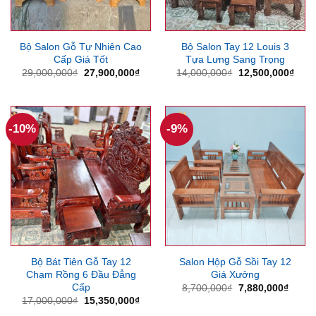
Bộ Salon Gỗ Tự Nhiên Cao
Bộ Salon Tay 12 Louis 3
Cấp Giá Tốt
Tựa Lưng Sang Trọng
Giá
Giá
Giá
Giá
29,000,000
₫
27,900,000
₫
14,000,000
₫
12,500,000
₫
gốc
hiện
gốc
hiện
là:
tại
là:
tại
29,000,000₫.
là:
14,000,000₫.
là:
27,900,000₫.
12,5
-10%
-9%
Bộ Bát Tiên Gỗ Tay 12
Salon Hộp Gỗ Sồi Tay 12
Chạm Rồng 6 Đầu Đẳng
Giá Xưởng
Cấp
Giá
Giá
8,700,000
₫
7,880,000
₫
gốc
hiện
Giá
Giá
17,000,000
₫
15,350,000
₫
là:
tại
gốc
hiện