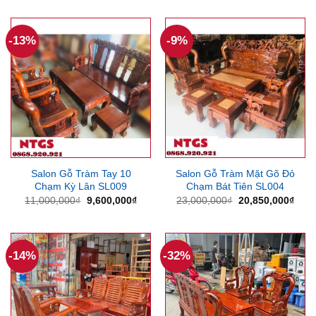
8,700,000₫.
là:
là:
tại
7,880
17,000,000₫.
là:
15,350,000₫.
-13%
-9%
Salon Gỗ Tràm Tay 10
Salon Gỗ Tràm Mặt Gõ Đỏ
Chạm Kỳ Lân SL009
Chạm Bát Tiên SL004
Giá
Giá
Giá
Giá
11,000,000
₫
9,600,000
₫
23,000,000
₫
20,850,000
₫
gốc
hiện
gốc
hiện
là:
tại
là:
tại
11,000,000₫.
là:
23,000,000₫.
là:
9,600,000₫.
20,8
-14%
-32%