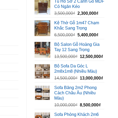
Tủ Hồ Sơ 2 Cánh Gỗ MDF
là:
tại
Có Ngăn Kéo
450,000₫.
là:
Giá
Giá
3,500,000
₫
2,300,000
₫
320,000₫.
gốc
hiện
Kệ Thờ Gỗ 1m47 Chạm
là:
tại
Khắc Sang Trọng
3,500,000₫.
là:
Giá
Giá
6,500,000
₫
5,400,000
₫
2,300,000₫
gốc
hiện
Bộ Salon Gỗ Hoàng Gia
là:
tại
Tay 12 Sang Trọng
6,500,000₫.
là:
Giá
Giá
13,500,000
₫
12,500,000
₫
5,400,000₫
gốc
hiện
Bộ Sofa Da Góc L
là:
tại
2m8x1m8 (Nhiều Màu)
13,500,000₫.
là:
Giá
Giá
14,500,000
₫
13,000,000
₫
12,500,
gốc
hiện
Sofa Băng 2m2 Phong
là:
tại
Cách Châu Âu (Nhiều
14,500,000₫.
là:
Màu)
13,000,
Giá
Giá
10,000,000
₫
8,500,000
₫
gốc
hiện
Sofa Phòng Khách 2m6
là:
tại