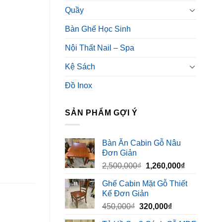
Quầy
Bàn Ghế Học Sinh
Nội Thất Nail – Spa
Kệ Sách
Đồ Inox
SẢN PHẨM GỢI Ý
Bàn Ăn Cabin Gỗ Nâu
Đơn Giản
Giá
Giá
2,500,000
₫
1,260,000
₫
gốc
hiện
Ghế Cabin Mặt Gỗ Thiết
là:
tại
Kế Đơn Giản
2,500,000₫.
là:
Giá
Giá
450,000
₫
320,000
₫
1,260,000₫
gốc
hiện