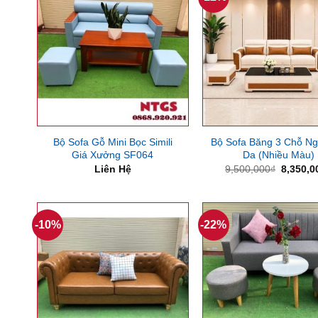
Bộ Sofa Gỗ Mini Bọc Simili
Bộ Sofa Băng 3 Chỗ Ng
Giá Xưởng SF064
Da (Nhiều Màu)
Giá
Liên Hệ
9,500,000
₫
8,350,0
gốc
là:
9,500,0
-10%
-22%