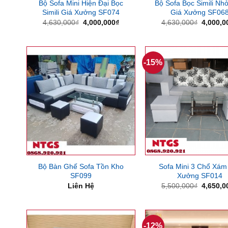
Bộ Sofa Mini Hiện Đại Bọc
Bộ Sofa Bọc Simili Nh
Simili Giá Xưởng SF074
Giá Xưởng SF06
Giá
Giá
Giá
4,630,000
₫
4,000,000
₫
4,630,000
₫
4,000,0
gốc
hiện
gốc
là:
tại
là:
4,630,000₫.
là:
4,630,0
4,000,000₫.
-15%
Bộ Bàn Ghế Sofa Tồn Kho
Sofa Mini 3 Chổ Xám
SF099
Xưởng SF014
Giá
Liên Hệ
5,500,000
₫
4,650,0
gốc
là:
5,500,0
-12%