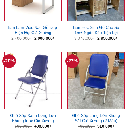
Bàn Làm Việc Nâu Gỗ Đẹp,
Bàn Học Sinh Gỗ Cao Su
Hiện Đại Giá Xưởng
1m6 Ngăn Kéo Tiện Lợi
Giá
Giá
Giá
Giá
2,400,000
₫
2,000,000
₫
3,375,000
₫
2,950,000
₫
gốc
hiện
gốc
hiện
là:
tại
là:
tại
2,400,000₫.
là:
3,375,000₫.
là:
2,000,000₫.
2,950
-20%
-23%
Ghế Xếp Xanh Lưng Lớn
Ghế Xếp Lưng Lớn Khung
Khung Inox Giá Xưởng
Sắt Giá Xưởng (2 Màu)
Giá
Giá
Giá
Giá
500,000
₫
400,000
₫
400,000
₫
310,000
₫