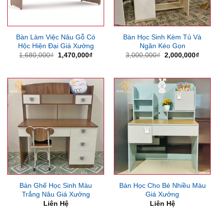
Bàn Làm Việc Nâu Gỗ Có
Bàn Học Sinh Kèm Tủ Và
Hộc Hiện Đại Giá Xưởng
Ngăn Kéo Gọn
Giá
Giá
Giá
Giá
1,680,000
₫
1,470,000
₫
3,000,000
₫
2,000,000
₫
gốc
hiện
gốc
hiện
là:
tại
là:
tại
1,680,000₫.
là:
3,000,000₫.
là:
1,470,000₫.
2,000
Bàn Ghế Học Sinh Màu
Bàn Học Cho Bé Nhiều Màu
Trắng Nâu Giá Xưởng
Giá Xưởng
Liên Hệ
Liên Hệ