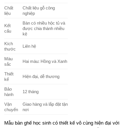
Chất
Chất liệu gỗ công
liệu
nghiệp
Bàn có nhiều hộc tủ và
Kết
được chia thành nhiều
cấu
kệ
Kích
Liên hệ
thước
Màu
Hai màu: Hồng và Xanh
sắc
Thiết
Hiện đại, dễ thương
kế
Bảo
12 tháng
hành
Vận
Giao hàng và lắp đặt tận
chuyển
nơi
Mẫu bàn ghế học sinh có thiết kế vô cùng hiện đại với