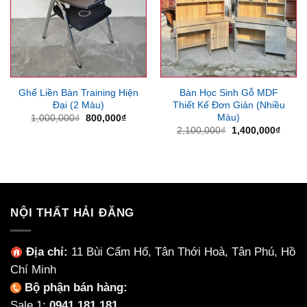
Ghế Liền Bàn Training Hiện
Bàn Học Sinh Gỗ MDF
Đại (2 Màu)
Thiết Kế Đơn Giản (Nhiều
Màu)
Giá
Giá
1,000,000
₫
800,000
₫
gốc
hiện
Giá
Giá
2,100,000
₫
1,400,000
₫
là:
tại
gốc
hiện
1,000,000₫.
là:
là:
tại
800,000₫.
2,100,000₫.
là:
1,400
NỘI THẤT HẢI ĐĂNG
Địa chỉ:
11 Bùi Cẩm Hổ, Tân Thới Hoà, Tân Phú, Hồ
Chí Minh
Bộ phận bán hàng:
Sale 1:
0941.181.181