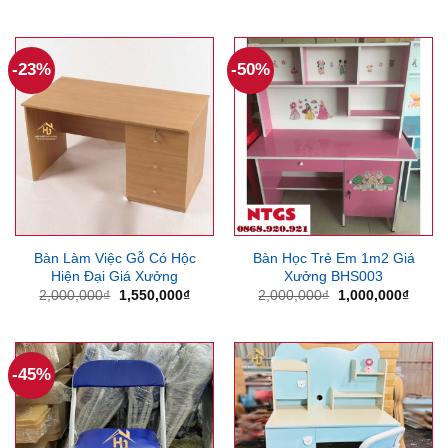
gốc
hiện
gốc
hiện
là:
tại
là:
tại
500,000₫.
là:
400,000₫.
là:
400,000₫.
310,000
-23%
-50%
Bàn Làm Việc Gỗ Có Hộc
Bàn Học Trẻ Em 1m2 Giá
Hiện Đại Giá Xưởng
Xưởng BHS003
Giá
Giá
Giá
Giá
2,000,000
₫
1,550,000
₫
2,000,000
₫
1,000,000
₫
gốc
hiện
gốc
hiện
là:
tại
là:
tại
2,000,000₫.
là:
2,000,000₫.
là:
1,550,000₫.
1,000
-45%