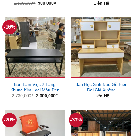
Giá
Giá
1,100,000
₫
900,000
₫
Liên Hệ
gốc
hiện
là:
tại
1,100,000₫.
là:
900,000₫.
-16%
Bàn Làm Việc 2 Tầng
Bàn Học Sinh Nâu Gỗ Hiện
Khung Kim Loại Màu Đen
Đại Giá Xưởng
Giá
Giá
2,730,000
₫
2,300,000
₫
Liên Hệ
gốc
hiện
là:
tại
2,730,000₫.
là:
2,300,000₫.
-20%
-33%