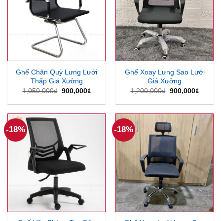
Ghế Chân Quỳ Lưng Lưới
Ghế Xoay Lưng Sao Lưới
Thấp Giá Xưởng
Giá Xưởng
Giá
Giá
Giá
Giá
1,050,000
₫
900,000
₫
1,200,000
₫
900,000
₫
gốc
hiện
gốc
hiện
là:
tại
là:
tại
1,050,000₫.
là:
1,200,000₫.
là:
900,000₫.
900,00
-18%
-18%