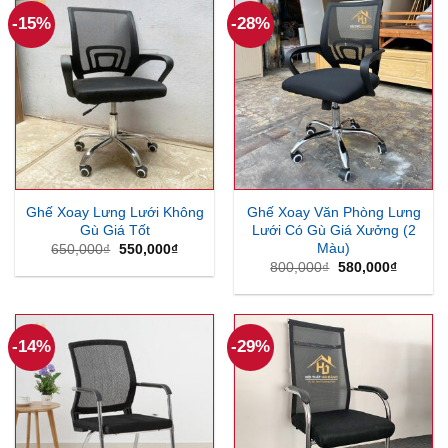
-15%
-28%
Ghế Xoay Lưng Lưới Không
Ghế Xoay Văn Phòng Lưng
Gù Giá Tốt
Lưới Có Gù Giá Xưởng (2
Màu)
Giá
Giá
650,000
₫
550,000
₫
gốc
hiện
Giá
Giá
800,000
₫
580,000
₫
là:
tại
gốc
hiện
650,000₫.
là:
là:
tại
550,000₫.
800,000₫.
là:
580,000
-14%
-29%