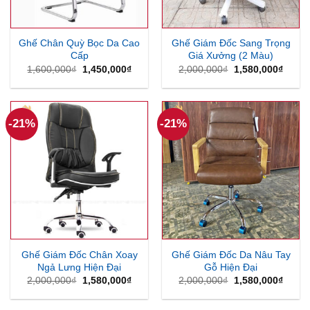
Ghế Chân Quỳ Bọc Da Cao
Ghế Giám Đốc Sang Trọng
Cấp
Giá Xưởng (2 Màu)
Giá
Giá
Giá
Giá
1,600,000
₫
1,450,000
₫
2,000,000
₫
1,580,000
₫
gốc
hiện
gốc
hiện
là:
tại
là:
tại
1,600,000₫.
là:
2,000,000₫.
là:
1,450,000₫.
1,580
-21%
-21%
Ghế Giám Đốc Chân Xoay
Ghế Giám Đốc Da Nâu Tay
Ngả Lưng Hiện Đại
Gỗ Hiện Đại
Giá
Giá
Giá
Giá
2,000,000
₫
1,580,000
₫
2,000,000
₫
1,580,000
₫
gốc
hiện
gốc
hiện
là:
tại
là:
tại
2,000,000₫.
là:
2,000,000₫.
là: