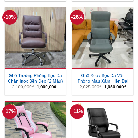
là:
tại
là:
tại
2,100,000₫.
là:
2,100,000₫.
là:
1,850,000₫.
1,900
-10%
-26%
Ghế Trưởng Phòng Bọc Da
Ghế Xoay Bọc Da Văn
Chân Inox Bền Đẹp (2 Màu)
Phòng Màu Xám Hiện Đại
Giá
Giá
Giá
Giá
2,100,000
₫
1,900,000
₫
2,625,000
₫
1,950,000
₫
gốc
hiện
gốc
hiện
là:
tại
là:
tại
2,100,000₫.
là:
2,625,000₫.
là:
1,900,000₫.
1,950
-17%
-11%