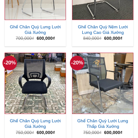
Ghế Chân Quỳ Lưng Lưới
Ghế Chân Quỳ Nệm Lưới
Giá Xưởng
Lưng Cao Giá Xưởng
Giá
Giá
Giá
Giá
700,000
₫
600,000
₫
840,000
₫
600,000
₫
gốc
hiện
gốc
hiện
là:
tại
là:
tại
700,000₫.
là:
840,000₫.
là:
600,000₫.
600,000
-20%
-20%
Ghế Chân Quỳ Lưng Lưới
Ghế Chân Quỳ Lưới Lưng
Giá Xưởng
Thấp Giá Xưởng
Giá
Giá
Giá
Giá
750,000
₫
600,000
₫
750,000
₫
600,000
₫
gốc
hiện
gốc
hiện