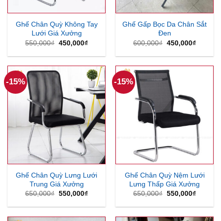
Ghế Chân Quỳ Không Tay
Ghế Gấp Bọc Da Chân Sắt
Lưới Giá Xưởng
Đen
Giá
Giá
Giá
Giá
550,000
₫
450,000
₫
600,000
₫
450,000
₫
gốc
hiện
gốc
hiện
là:
tại
là:
tại
550,000₫.
là:
600,000₫.
là:
450,000₫.
450,000
-15%
-15%
Ghế Chân Quỳ Lưng Lưới
Ghế Chân Quỳ Nệm Lưới
Trung Giá Xưởng
Lưng Thấp Giá Xưởng
Giá
Giá
Giá
Giá
650,000
₫
550,000
₫
650,000
₫
550,000
₫
gốc
hiện
gốc
hiện
là:
tại
là:
tại
650,000₫.
là:
650,000₫.
là:
550,000₫.
550,000