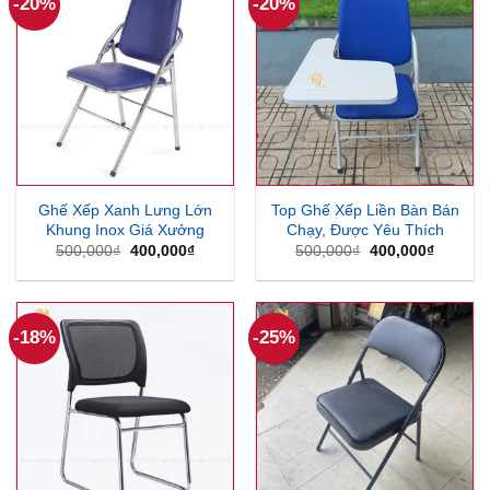
-20%
-20%
Ghế Xếp Xanh Lưng Lớn
Top Ghế Xếp Liền Bàn Bán
Khung Inox Giá Xưởng
Chạy, Được Yêu Thích
Giá
Giá
Giá
Giá
500,000
₫
400,000
₫
500,000
₫
400,000
₫
gốc
hiện
gốc
hiện
là:
tại
là:
tại
500,000₫.
là:
500,000₫.
là:
400,000₫.
400,000
-18%
-25%