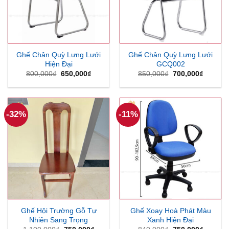
Ghế Chân Quỳ Lưng Lưới
Ghế Chân Quỳ Lưng Lưới
Hiện Đại
GCQ002
Giá
Giá
Giá
Giá
800,000
₫
650,000
₫
850,000
₫
700,000
₫
gốc
hiện
gốc
hiện
là:
tại
là:
tại
800,000₫.
là:
850,000₫.
là:
650,000₫.
700,000
-32%
-11%
Ghế Hội Trường Gỗ Tự
Ghế Xoay Hoà Phát Màu
Nhiên Sang Trọng
Xanh Hiện Đại