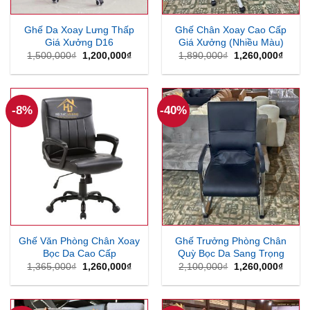
Ghế Da Xoay Lưng Thấp
Ghế Chân Xoay Cao Cấp
Giá Xưởng D16
Giá Xưởng (Nhiều Màu)
Giá
Giá
Giá
Giá
1,500,000
₫
1,200,000
₫
1,890,000
₫
1,260,000
₫
gốc
hiện
gốc
hiện
là:
tại
là:
tại
1,500,000₫.
là:
1,890,000₫.
là:
1,200,000₫.
1,260
-8%
-40%
Ghế Văn Phòng Chân Xoay
Ghế Trưởng Phòng Chân
Bọc Da Cao Cấp
Quỳ Bọc Da Sang Trọng
Giá
Giá
Giá
Giá
1,365,000
₫
1,260,000
₫
2,100,000
₫
1,260,000
₫
gốc
hiện
gốc
hiện
là:
tại
là:
tại
1,365,000₫.
là:
2,100,000₫.
là:
1,260,000₫.
1,260