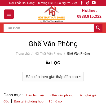
Skip
Nội Thất Hải Đăng: Thương Hiệu Của Người Việt
to
Hotline:
content
0938.915.322
Tìm
kiếm:
Ghế Văn Phòng
Trang chủ
/
Nội Thất Văn Phòng
/
Ghế Văn Phòng
LỌC
Danh mục:
Bàn làm việc
Ghế văn phòng
Bàn ghế giám
đốc
Bàn ghế phòng họp
Tủ hồ sơ