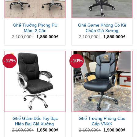
Ghế Trưởng Phòng PU
Ghế Game Không Có Kê
Mâm 2 Cần
Chân Giá Xưởng
Giá
Giá
Giá
Giá
2,100,000
₫
1,850,000
₫
2,100,000
₫
1,850,000
₫
gốc
hiện
gốc
hiện
là:
tại
là:
tại
2,100,000₫.
là:
2,100,000₫.
là:
1,850,000₫.
1,850
-12%
-10%
Ghế Giám Đốc Tay Bạc
Ghế Trưởng Phòng Cao
Hiện Đại Giá Xưởng
Cấp VNXK
Giá
Giá
Giá
Giá
2,100,000
₫
1,850,000
₫
2,100,000
₫
1,900,000
₫
gốc
hiện
gốc
hiện