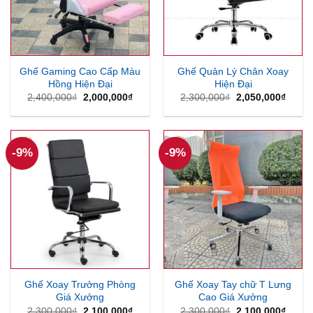
Ghế Gaming Cao Cấp Màu
Ghế Quản Lý Chân Xoay
Hồng Hiện Đại
Hiện Đại
Giá
Giá
Giá
Giá
2,400,000
₫
2,000,000
₫
2,300,000
₫
2,050,000
₫
gốc
hiện
gốc
hiện
là:
tại
là:
tại
2,400,000₫.
là:
2,300,000₫.
là:
2,000,000₫.
2,050
-9%
-9%
Ghế Xoay Trưởng Phòng
Ghế Xoay Tay chữ T Lưng
Giá Xưởng
Cao Giá Xưởng
Giá
Giá
Giá
Giá
2,300,000
₫
2,100,000
₫
2,300,000
₫
2,100,000
₫