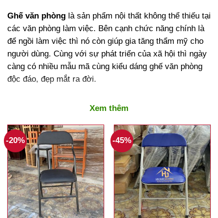
Ghế văn phòng
là sản phẩm nội thất không thể thiếu tại
các văn phòng làm việc. Bên cạnh chức năng chính là
để ngồi làm việc thì nó còn giúp gia tăng thẩm mỹ cho
người dùng. Cùng với sự phát triển của xã hội thì ngày
càng có nhiều mẫu mã cùng kiểu dáng ghế văn phòng
độc đáo, đẹp mắt ra đời.
Nội Thất Hải Đăng
chuyên sản xuất, cung cấp sỉ & lẻ
Xem thêm
nội thất văn phòng
, trong đó
ghế văn phòng giá rẻ
luôn
được khách hàng quan tâm với hơn 100 mẫu khác
nhau. Nhiều loại ghế dành cho văn phòng công ty, cơ
-20%
-45%
quan, nơi kinh doanh, làm việc tại nhà,… với số lượng
lớn đáp ứng tất cả nhu cầu khách hàng.