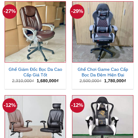
1,580,000₫.
1,580
-27%
-29%
Ghế Giám Đốc Bọc Da Cao
Ghế Chơi Game Cao Cấp
Cấp Giá Tốt
Bọc Da Đệm Hiện Đại
Giá
Giá
Giá
Giá
2,310,000
₫
1,680,000
₫
2,500,000
₫
1,780,000
₫
gốc
hiện
gốc
hiện
là:
tại
là:
tại
2,310,000₫.
là:
2,500,000₫.
là:
1,680,000₫.
1,780
-12%
-12%