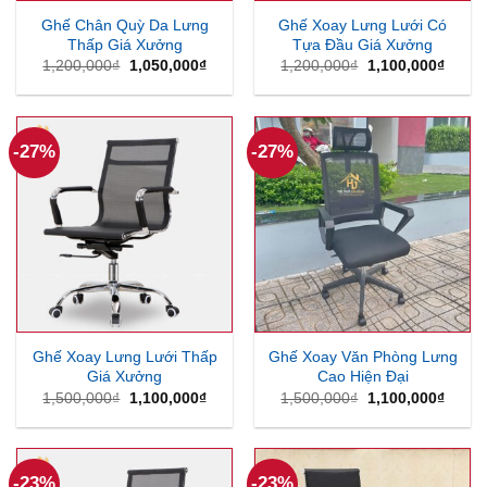
Ghế Chân Quỳ Da Lưng
Ghế Xoay Lưng Lưới Có
Thấp Giá Xưởng
Tựa Đầu Giá Xưởng
Giá
Giá
Giá
Giá
1,200,000
₫
1,050,000
₫
1,200,000
₫
1,100,000
₫
gốc
hiện
gốc
hiện
là:
tại
là:
tại
1,200,000₫.
là:
1,200,000₫.
là:
1,050,000₫.
1,100
-27%
-27%
Ghế Xoay Lưng Lưới Thấp
Ghế Xoay Văn Phòng Lưng
Giá Xưởng
Cao Hiện Đại
Giá
Giá
Giá
Giá
1,500,000
₫
1,100,000
₫
1,500,000
₫
1,100,000
₫
gốc
hiện
gốc
hiện
là:
tại
là:
tại
1,500,000₫.
là:
1,500,000₫.
là:
1,100,000₫.
1,100
-23%
-23%