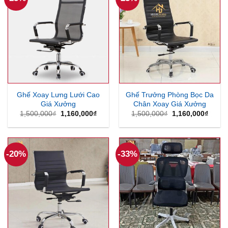
Ghế Xoay Lưng Lưới Cao
Ghế Trưởng Phòng Bọc Da
Giá Xưởng
Chân Xoay Giá Xưởng
Giá
Giá
Giá
Giá
1,500,000
₫
1,160,000
₫
1,500,000
₫
1,160,000
₫
gốc
hiện
gốc
hiện
là:
tại
là:
tại
1,500,000₫.
là:
1,500,000₫.
là:
1,160,000₫.
1,160
-20%
-33%