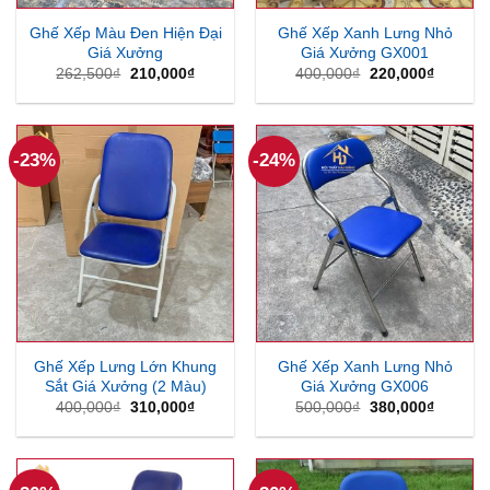
Ghế Xếp Màu Đen Hiện Đại
Ghế Xếp Xanh Lưng Nhỏ
Giá Xưởng
Giá Xưởng GX001
Giá
Giá
Giá
Giá
262,500
₫
210,000
₫
400,000
₫
220,000
₫
gốc
hiện
gốc
hiện
là:
tại
là:
tại
262,500₫.
là:
400,000₫.
là:
210,000₫.
220,000
-23%
-24%
Ghế Xếp Lưng Lớn Khung
Ghế Xếp Xanh Lưng Nhỏ
Sắt Giá Xưởng (2 Màu)
Giá Xưởng GX006
Giá
Giá
Giá
Giá
400,000
₫
310,000
₫
500,000
₫
380,000
₫
gốc
hiện
gốc
hiện
là:
tại
là:
tại
400,000₫.
là:
500,000₫.
là:
310,000₫.
380,000