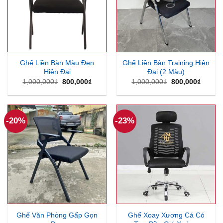
Ghế Liền Bàn Màu Đen
Ghế Liền Bàn Training Hiện
Hiện Đại
Đại (2 Màu)
Giá
Giá
Giá
Giá
1,000,000
₫
800,000
₫
1,000,000
₫
800,000
₫
gốc
hiện
gốc
hiện
là:
tại
là:
tại
1,000,000₫.
là:
1,000,000₫.
là:
800,000₫.
800,00
-20%
-23%
Ghế Văn Phòng Gấp Gọn
Ghế Xoay Xương Cá Có