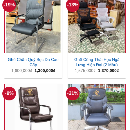
-19%
-13%
Ghế Chân Quỳ Bọc Da Cao
Ghế Công Thái Học Ngả
Cấp
Lưng Hiện Đại (2 Màu)
Giá
Giá
Giá
Giá
1,600,000
₫
1,300,000
₫
1,575,000
₫
1,370,000
₫
gốc
hiện
gốc
hiện
là:
tại
là:
tại
1,600,000₫.
là:
1,575,000₫.
là:
1,300,000₫.
1,370
-9%
-21%