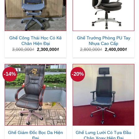
Ghế Công Thái Học Có Kê
Ghế Trưởng Phòng PU Tay
Chân Hiện Đại
Nhựa Cao Cấp
Giá
Giá
Giá
Giá
3,000,000
₫
2,300,000
₫
2,800,000
₫
2,400,000
₫
gốc
hiện
gốc
hiện
là:
tại
là:
tại
3,000,000₫.
là:
2,800,000₫.
là:
2,300,000₫.
2,400
-14%
-20%
Ghế Giám Đốc Bọc Da Hiện
Ghế Lưng Lưới Có Tựa Đầu
Đại
Chân Xoay Hiện Đại