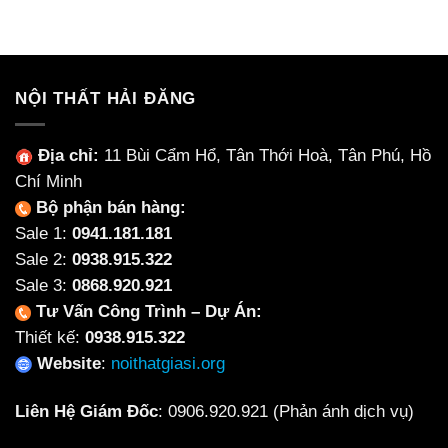
là:
tại
là:
tại
1,200,000₫.
là:
1,500,000₫.
là:
1,050,000₫.
1,160
NỘI THẤT HẢI ĐĂNG
Địa chỉ:
11 Bùi Cẩm Hổ, Tân Thới Hoà, Tân Phú, Hồ
Chí Minh
Bộ phận bán hàng:
Sale 1:
0941.181.181
Sale 2:
0938.915.322
Sale 3:
0868.920.921
Tư Vấn Công Trình – Dự Án:
Thiết kế:
0938.915.322
Website
:
noithatgiasi.org
Liên Hệ Giám Đốc
:
0906.920.921
(Phản ánh dịch vụ)