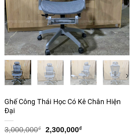
Ghế Công Thái Học Có Kê Chân Hiện
Đại
Giá
Giá
3,000,000
₫
2,300,000
₫