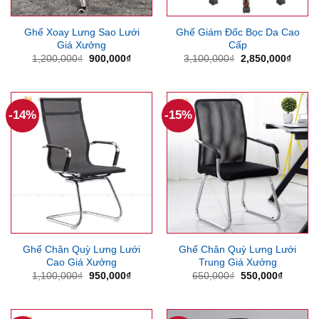
Ghế Xoay Lưng Sao Lưới
Ghế Giám Đốc Bọc Da Cao
Giá Xưởng
Cấp
Giá
Giá
Giá
Giá
1,200,000
₫
900,000
₫
3,100,000
₫
2,850,000
₫
gốc
hiện
gốc
hiện
là:
tại
là:
tại
1,200,000₫.
là:
3,100,000₫.
là:
900,000₫.
2,850
-14%
-15%
Ghế Chân Quỳ Lưng Lưới
Ghế Chân Quỳ Lưng Lưới
Cao Giá Xưởng
Trung Giá Xưởng
Giá
Giá
Giá
Giá
1,100,000
₫
950,000
₫
650,000
₫
550,000
₫
gốc
hiện
gốc
hiện
là:
tại
là:
tại
1,100,000₫.
là:
650,000₫.
là:
950,000₫.
550,000