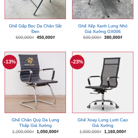
Ghế Gấp Bọc Da Chân Sắt
Ghế Xếp Xanh Lưng Nhỏ
Đen
Giá Xưởng GX006
Giá
Giá
Giá
Giá
600,000
₫
450,000
₫
500,000
₫
380,000
₫
gốc
hiện
gốc
hiện
là:
tại
là:
tại
600,000₫.
là:
500,000₫.
là:
450,000₫.
380,000
-13%
-23%
Ghế Chân Quỳ Da Lưng
Ghế Xoay Lưng Lưới Cao
Thấp Giá Xưởng
Giá Xưởng
Giá
Giá
Giá
Giá
1,200,000
₫
1,050,000
₫
1,500,000
₫
1,160,000
₫
gốc
hiện
gốc
hiện