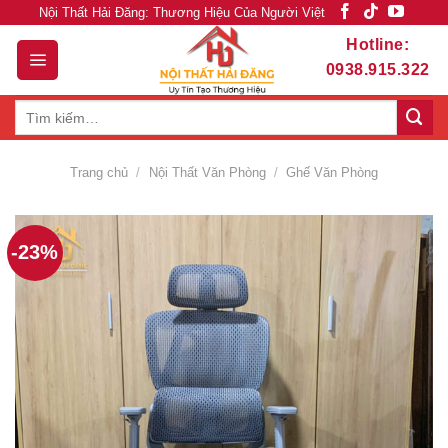
Skip
Nội Thất Hải Đăng: Thương Hiệu Của Người Việt
to
Hotline:
content
0938.915.322
Tìm
kiếm:
Trang chủ
/
Nội Thất Văn Phòng
/
Ghế Văn Phòng
-23%