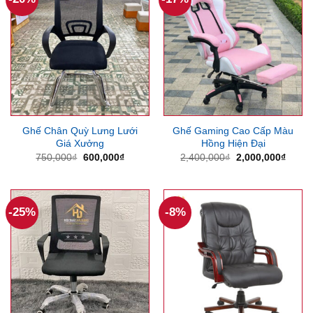
Ghế Chân Quỳ Lưng Lưới
Ghế Gaming Cao Cấp Màu
Giá Xưởng
Hồng Hiện Đại
Giá
Giá
Giá
Giá
750,000
₫
600,000
₫
2,400,000
₫
2,000,000
₫
gốc
hiện
gốc
hiện
là:
tại
là:
tại
750,000₫.
là:
2,400,000₫.
là:
600,000₫.
2,000
-25%
-8%