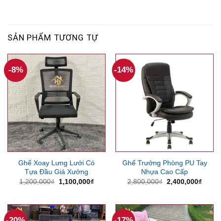
SẢN PHẨM TƯƠNG TỰ
-8%
-14%
Ghế Xoay Lưng Lưới Có
Ghế Trưởng Phòng PU Tay
Tựa Đầu Giá Xưởng
Nhựa Cao Cấp
Giá
Giá
Giá
Giá
1,200,000
₫
1,100,000
₫
2,800,000
₫
2,400,000
₫
gốc
hiện
gốc
hiện
là:
tại
là:
tại
1,200,000₫.
là:
2,800,000₫.
là:
1,100,000₫.
2,400
-20%
-17%