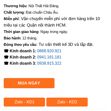
gốc
hiện
Thương hiệu
: Nội Thất Hải Đăng.
là:
tại
Chất lượng
: Đạt chuẩn Châu Âu.
3,000,000₫.
là:
: Vận chuyển miễn phí với đơn hàng trên 10
Miễn phí
2,300,000₫.
triệu tại các Quận nội thành HCM.
Thời gian giao hàng
: Ngay trong ngày.
Bảo hành
: 12 tháng.
: Tư vấn thiết kế 3D và lắp đặt.
Đóng theo yêu cầu
☎ Kinh doanh 1:
0868.920.921
☎ Kinh doanh 2:
0941.181.181
☎ Kinh doanh 3:
0938.915.322
MUA NGAY
Zalo - KD1
Zalo - KD2