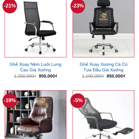
-21%
-23%
Ghế Xoay Nệm Lưới Lưng
Ghế Xoay Xương Cá Có
Cao Giá Xưởng
Tựa Đầu Giá Xưởng
Giá
Giá
Giá
Giá
1,200,000
₫
950,000
₫
1,100,000
₫
850,000
₫
gốc
hiện
gốc
hiện
là:
tại
là:
tại
1,200,000₫.
là:
1,100,000₫.
là:
950,000₫.
850,00
-19%
-5%