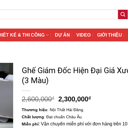
HIẾT KẾ & THI CÔNG
DỰ ÁN
VIDEO
GIỚI THIỆU
Ghế Giám Đốc Hiện Đại Giá X
(3 Màu)
Giá
Giá
2,600,000
2,300,000
₫
₫
gốc
hiện
Thương hiệu
: Nội Thất Hải Đăng.
là:
tại
Chất lượng
: Đạt chuẩn Châu Âu.
2,600,000₫.
là:
: Vận chuyển miễn phí với đơn hàng trên 10 t
Miễn phí
2,300,000₫.