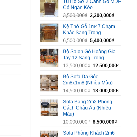
Tủ Hồ Sơ 2 Cánh Gỗ MDF
là:
tại
Có Ngăn Kéo
450,000₫.
là:
Giá
Giá
3,500,000
₫
2,300,000
₫
320,000₫.
gốc
hiện
Kệ Thờ Gỗ 1m47 Chạm
là:
tại
Khắc Sang Trọng
3,500,000₫.
là:
Giá
Giá
6,500,000
₫
5,400,000
₫
2,300,000₫
gốc
hiện
Bộ Salon Gỗ Hoàng Gia
là:
tại
Tay 12 Sang Trọng
6,500,000₫.
là:
Giá
Giá
13,500,000
₫
12,500,000
₫
5,400,000₫
gốc
hiện
Bộ Sofa Da Góc L
là:
tại
2m8x1m8 (Nhiều Màu)
13,500,000₫.
là:
Giá
Giá
14,500,000
₫
13,000,000
₫
12,500,
gốc
hiện
Sofa Băng 2m2 Phong
là:
tại
Cách Châu Âu (Nhiều
14,500,000₫.
là:
Màu)
13,000,
Giá
Giá
10,000,000
₫
8,500,000
₫
gốc
hiện
Sofa Phòng Khách 2m6
là:
tại