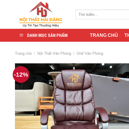
Skip
to
Tìm
content
kiếm:
DANH MỤC SẢN PHẨM
TRANG CHỦ
T
Trang chủ
/
Nội Thất Văn Phòng
/
Ghế Văn Phòng
-12%