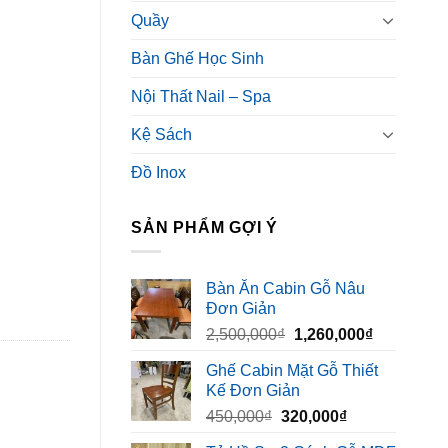
Quầy
Bàn Ghế Học Sinh
Nội Thất Nail – Spa
Kệ Sách
Đồ Inox
SẢN PHẨM GỢI Ý
Bàn Ăn Cabin Gỗ Nâu
Đơn Giản
Giá
Giá
2,500,000
₫
1,260,000
₫
gốc
hiện
Ghế Cabin Mặt Gỗ Thiết
là:
tại
Kế Đơn Giản
2,500,000₫.
là:
Giá
Giá
450,000
₫
320,000
₫
1,260,000₫
gốc
hiện