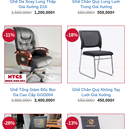
Ghế Da Xoay Lưng Thấp
Ghế Chân Quỳ Lưng Lưới
Giá Xưởng D16
Trung Giá Xưởng
Giá
Giá
Giá
Giá
1,500,000
₫
1,200,000
₫
650,000
₫
550,000
₫
gốc
hiện
gốc
hiện
là:
tại
là:
tại
1,500,000₫.
là:
650,000₫.
là:
1,200,000₫.
550,000
-11%
-18%
Ghế Tổng Giám Đốc Bọc
Ghế Chân Quỳ Không Tay
Da Cao Cấp GGD004
Lưới Giá Xưởng
Giá
Giá
Giá
Giá
3,800,000
₫
3,400,000
₫
550,000
₫
450,000
₫
gốc
hiện
gốc
hiện
là:
tại
là:
tại
3,800,000₫.
là:
550,000₫.
là:
3,400,000₫.
450,000
-28%
-13%