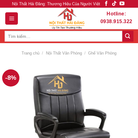
Skip
Nội Thất Hải Đăng: Thương Hiệu Của Người Việt
to
Hotline:
content
0938.915.322
Tìm
kiếm:
Trang chủ
/
Nội Thất Văn Phòng
/
Ghế Văn Phòng
-8%