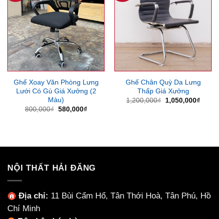
Ghế Xoay Văn Phòng Lưng
Ghế Chân Quỳ Da Lưng
Lưới Có Gù Giá Xưởng (2
Thấp Giá Xưởng
Màu)
Giá
Giá
1,200,000
₫
1,050,000
₫
gốc
hiện
Giá
Giá
800,000
₫
580,000
₫
là:
tại
gốc
hiện
1,200,000₫.
là:
là:
tại
1,050
800,000₫.
là:
580,000₫.
NỘI THẤT HẢI ĐĂNG
Địa chỉ:
11 Bùi Cẩm Hổ, Tân Thới Hoà, Tân Phú, Hồ
Chí Minh