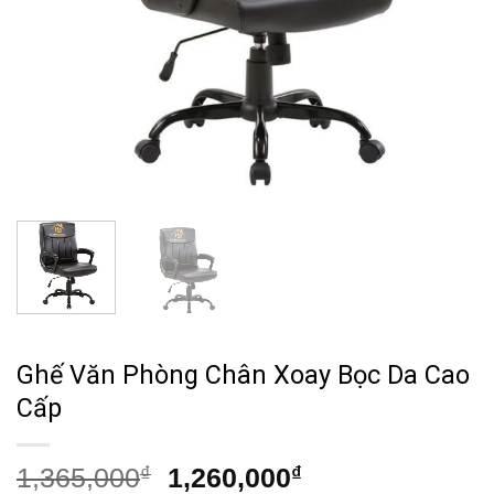
Ghế Văn Phòng Chân Xoay Bọc Da Cao
Cấp
Giá
Giá
1,365,000
₫
1,260,000
₫