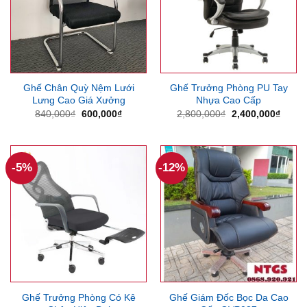
Ghế Chân Quỳ Nệm Lưới
Ghế Trưởng Phòng PU Tay
Lưng Cao Giá Xưởng
Nhựa Cao Cấp
Giá
Giá
Giá
Giá
840,000
₫
600,000
₫
2,800,000
₫
2,400,000
₫
gốc
hiện
gốc
hiện
là:
tại
là:
tại
840,000₫.
là:
2,800,000₫.
là:
600,000₫.
2,400
-5%
-12%
Ghế Trưởng Phòng Có Kê
Ghế Giám Đốc Bọc Da Cao