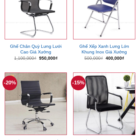
Ghế Chân Quỳ Lưng Lưới
Ghế Xếp Xanh Lưng Lớn
Cao Giá Xưởng
Khung Inox Giá Xưởng
Giá
Giá
Giá
Giá
1,100,000
₫
950,000
₫
500,000
₫
400,000
₫
gốc
hiện
gốc
hiện
là:
tại
là:
tại
1,100,000₫.
là:
500,000₫.
là:
950,000₫.
400,000
-20%
-15%