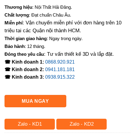
gốc
hiện
Thương hiệu
: Nội Thất Hải Đăng.
là:
tại
Chất lượng
: Đạt chuẩn Châu Âu.
1,365,000₫.
là:
: Vận chuyển miễn phí với đơn hàng trên 10
Miễn phí
1,260,000₫.
triệu tại các Quận nội thành HCM.
Thời gian giao hàng
: Ngay trong ngày.
Bảo hành
: 12 tháng.
: Tư vấn thiết kế 3D và lắp đặt.
Đóng theo yêu cầu
☎ Kinh doanh 1:
0868.920.921
☎ Kinh doanh 2:
0941.181.181
☎ Kinh doanh 3:
0938.915.322
MUA NGAY
Zalo - KD1
Zalo - KD2