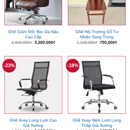
Ghế Giám Đốc Bọc Da Nâu
Ghế Hội Trường Gỗ Tự
Cao Cấp
Nhiên Sang Trọng
Giá
Giá
Giá
Giá
4,000,000
₫
3,260,000
₫
1,100,000
₫
750,000
₫
gốc
hiện
gốc
hiện
là:
tại
là:
tại
4,000,000₫.
là:
1,100,000₫.
là:
3,260,000₫.
750,00
-23%
-18%
Ghế Xoay Lưng Lưới Cao
Ghế Xoay Nệm Lưới Lưng
Giá Xưởng
Thấp Giá Xưởng