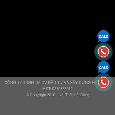
CÔNG TY TNHH TM DV ĐẦU TƯ VÀ XÂY DỰNG HẢI ĐĂNG
MST: 0310655912
© Copyright 2010 - Nội Thất Hải Đăng