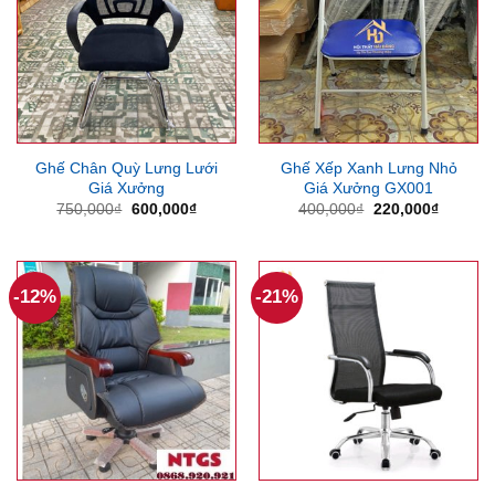
Ghế Chân Quỳ Lưng Lưới
Ghế Xếp Xanh Lưng Nhỏ
Giá Xưởng
Giá Xưởng GX001
Giá
Giá
Giá
Giá
750,000
₫
600,000
₫
400,000
₫
220,000
₫
gốc
hiện
gốc
hiện
là:
tại
là:
tại
750,000₫.
là:
400,000₫.
là:
600,000₫.
220,000
-12%
-21%