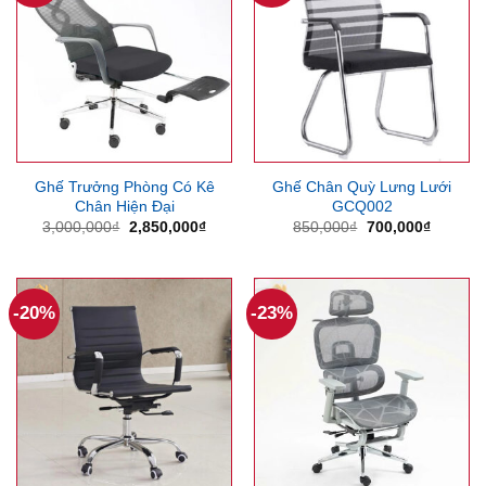
Ghế Trưởng Phòng Có Kê
Ghế Chân Quỳ Lưng Lưới
Chân Hiện Đại
GCQ002
Giá
Giá
Giá
Giá
3,000,000
₫
2,850,000
₫
850,000
₫
700,000
₫
gốc
hiện
gốc
hiện
là:
tại
là:
tại
3,000,000₫.
là:
850,000₫.
là:
2,850,000₫.
700,000
-20%
-23%