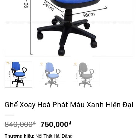
Ghế Xoay Hoà Phát Màu Xanh Hiện Đại
Giá
Giá
840,000
₫
750,000
₫
gốc
hiện
Thương hiệu
: Nội Thất Hải Đăng.