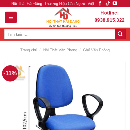
Skip
Nội Thất Hải Đăng: Thương Hiệu Của Người Việt
to
Hotline:
content
0938.915.322
Tìm
kiếm:
Trang chủ
/
Nội Thất Văn Phòng
/
Ghế Văn Phòng
-11%