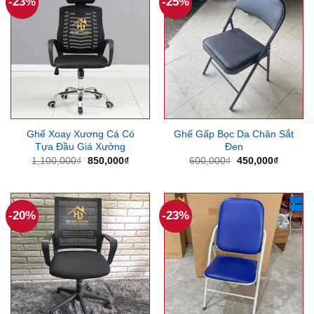
-23%
-25%
Ghế Xoay Xương Cá Có
Ghế Gấp Bọc Da Chân Sắt
Tựa Đầu Giá Xưởng
Đen
Giá
Giá
Giá
Giá
1,100,000
₫
850,000
₫
600,000
₫
450,000
₫
gốc
hiện
gốc
hiện
là:
tại
là:
tại
1,100,000₫.
là:
600,000₫.
là:
850,000₫.
450,000
-20%
-23%