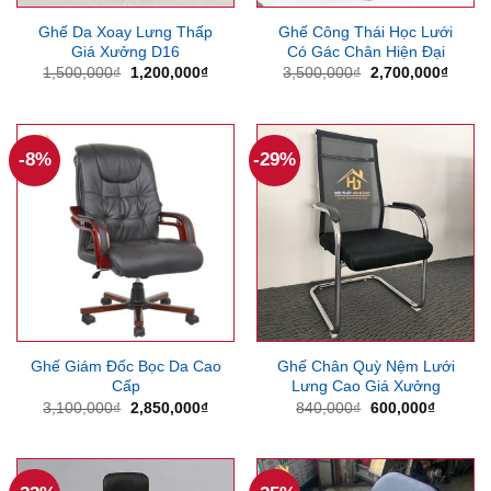
Ghế Da Xoay Lưng Thấp
Ghế Công Thái Học Lưới
Giá Xưởng D16
Có Gác Chân Hiện Đại
Giá
Giá
Giá
Giá
1,500,000
₫
1,200,000
₫
3,500,000
₫
2,700,000
₫
gốc
hiện
gốc
hiện
là:
tại
là:
tại
1,500,000₫.
là:
3,500,000₫.
là:
1,200,000₫.
2,700
-8%
-29%
Ghế Giám Đốc Bọc Da Cao
Ghế Chân Quỳ Nệm Lưới
Cấp
Lưng Cao Giá Xưởng
Giá
Giá
Giá
Giá
3,100,000
₫
2,850,000
₫
840,000
₫
600,000
₫
gốc
hiện
gốc
hiện
là:
tại
là:
tại
3,100,000₫.
là:
840,000₫.
là:
2,850,000₫.
600,000