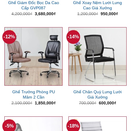
Ghế Giám Đốc Bọc Da Cao
Ghế Xoay Nệm Lưới Lưng
Cấp GVP087
Cao Giá Xưởng
Giá
Giá
Giá
Giá
4,200,000
₫
3,680,000
₫
1,200,000
₫
950,000
₫
gốc
hiện
gốc
hiện
là:
tại
là:
tại
4,200,000₫.
là:
1,200,000₫.
là:
3,680,000₫.
950,00
-12%
-14%
Ghế Trưởng Phòng PU
Ghế Chân Quỳ Lưng Lưới
Mâm 2 Cần
Giá Xưởng
Giá
Giá
Giá
Giá
2,100,000
₫
1,850,000
₫
700,000
₫
600,000
₫
gốc
hiện
gốc
hiện
là:
tại
là:
tại
2,100,000₫.
là:
700,000₫.
là:
1,850,000₫.
600,000
-5%
-18%