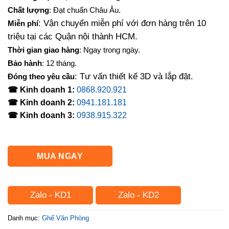
là:
tại
Chất lượng
: Đạt chuẩn Châu Âu.
840,000₫.
là:
: Vận chuyển miễn phí với đơn hàng trên 10
Miễn phí
750,000₫.
triệu tại các Quận nội thành HCM.
Thời gian giao hàng
: Ngay trong ngày.
Bảo hành
: 12 tháng.
: Tư vấn thiết kế 3D và lắp đặt.
Đóng theo yêu cầu
☎ Kinh doanh 1:
0868.920.921
☎ Kinh doanh 2:
0941.181.181
☎ Kinh doanh 3:
0938.915.322
MUA NGAY
Zalo - KD1
Zalo - KD2
Danh mục:
Ghế Văn Phòng