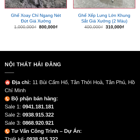
Ghế Xoay Chỉ Ngang Nét
Ghế Xếp Lưng Lớn Khung
Đứt Giá Xưởng
Sắt Giá Xưởng (2 Màu)
Giá
Giá
Giá
Giá
1,000,000
₫
800,000
₫
400,000
₫
310,000
₫
gốc
hiện
gốc
hiện
là:
tại
là:
tại
1,000,000₫.
là:
400,000₫.
là:
800,000₫.
310,000
NỘI THẤT HẢI ĐĂNG
Địa chỉ:
11 Bùi Cẩm Hổ, Tân Thới Hoà, Tân Phú, Hồ
Chí Minh
Bộ phận bán hàng:
Sale 1:
0941.181.181
Sale 2:
0938.915.322
Sale 3:
0868.920.921
Tư Vấn Công Trình – Dự Án:
Thiết kế:
0938.915.322