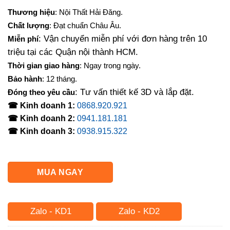
gốc
hiện
Thương hiệu
: Nội Thất Hải Đăng.
là:
tại
Chất lượng
: Đạt chuẩn Châu Âu.
3,000,000₫.
là:
: Vận chuyển miễn phí với đơn hàng trên 10
Miễn phí
2,400,000₫.
triệu tại các Quận nội thành HCM.
Thời gian giao hàng
: Ngay trong ngày.
Bảo hành
: 12 tháng.
: Tư vấn thiết kế 3D và lắp đặt.
Đóng theo yêu cầu
☎ Kinh doanh 1:
0868.920.921
☎ Kinh doanh 2:
0941.181.181
☎ Kinh doanh 3:
0938.915.322
MUA NGAY
Zalo - KD1
Zalo - KD2