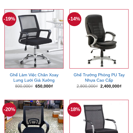
850,000₫.
là:
là:
tại
700,000₫.
800,000₫.
là:
580,000
-19%
-14%
Ghế Làm Việc Chân Xoay
Ghế Trưởng Phòng PU Tay
Lưng Lưới Giá Xưởng
Nhựa Cao Cấp
Giá
Giá
Giá
Giá
800,000
₫
650,000
₫
2,800,000
₫
2,400,000
₫
gốc
hiện
gốc
hiện
là:
tại
là:
tại
800,000₫.
là:
2,800,000₫.
là:
650,000₫.
2,400
-20%
-18%