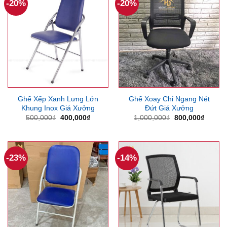
-20%
-20%
Ghế Xếp Xanh Lưng Lớn
Ghế Xoay Chỉ Ngang Nét
Khung Inox Giá Xưởng
Đứt Giá Xưởng
Giá
Giá
Giá
Giá
500,000
₫
400,000
₫
1,000,000
₫
800,000
₫
gốc
hiện
gốc
hiện
là:
tại
là:
tại
500,000₫.
là:
1,000,000₫.
là:
400,000₫.
800,00
-23%
-14%