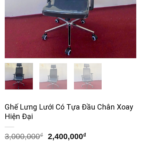
Ghế Lưng Lưới Có Tựa Đầu Chân Xoay
Hiện Đại
Giá
Giá
3,000,000
₫
2,400,000
₫