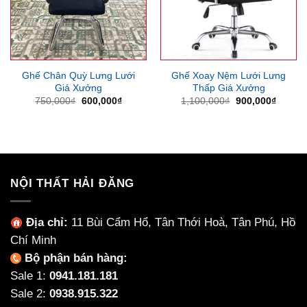
Ghế Chân Quỳ Lưng Lưới
Ghế Xoay Nệm Lưới Lưng
Giá Xưởng
Thấp Giá Xưởng
Giá
Giá
Giá
Giá
750,000
₫
600,000
₫
1,100,000
₫
900,000
₫
gốc
hiện
gốc
hiện
là:
tại
là:
tại
750,000₫.
là:
1,100,000₫.
là:
600,000₫.
900,00
NỘI THẤT HẢI ĐĂNG
Địa chỉ:
11 Bùi Cẩm Hổ, Tân Thới Hoà, Tân Phú, Hồ
Chí Minh
Bộ phận bán hàng:
Sale 1:
0941.181.181
Sale 2:
0938.915.322