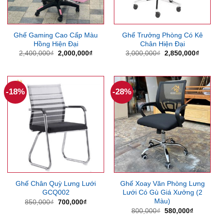
Ghế Gaming Cao Cấp Màu
Ghế Trưởng Phòng Có Kê
Hồng Hiện Đại
Chân Hiện Đại
Giá
Giá
Giá
Giá
2,400,000
₫
2,000,000
₫
3,000,000
₫
2,850,000
₫
gốc
hiện
gốc
hiện
là:
tại
là:
tại
2,400,000₫.
là:
3,000,000₫.
là:
2,000,000₫.
2,850
-18%
-28%
Ghế Chân Quỳ Lưng Lưới
Ghế Xoay Văn Phòng Lưng
GCQ002
Lưới Có Gù Giá Xưởng (2
Màu)
Giá
Giá
850,000
₫
700,000
₫
gốc
hiện
Giá
Giá
800,000
₫
580,000
₫
là:
tại
gốc
hiện