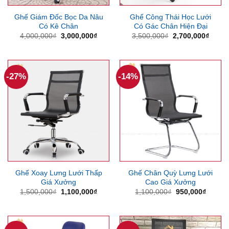
Ghế Giám Đốc Bọc Da Nâu
Ghế Công Thái Học Lưới
Có Kê Chân
Có Gác Chân Hiện Đại
Giá
Giá
Giá
Giá
4,000,000
₫
3,000,000
₫
3,500,000
₫
2,700,000
₫
gốc
hiện
gốc
hiện
là:
tại
là:
tại
4,000,000₫.
là:
3,500,000₫.
là:
3,000,000₫.
2,700
-27%
-14%
Ghế Xoay Lưng Lưới Thấp
Ghế Chân Quỳ Lưng Lưới
Giá Xưởng
Cao Giá Xưởng
Giá
Giá
Giá
Giá
1,500,000
₫
1,100,000
₫
1,100,000
₫
950,000
₫
gốc
hiện
gốc
hiện
là:
tại
là:
tại
1,500,000₫.
là:
1,100,000₫.
là:
1,100,000₫.
950,00