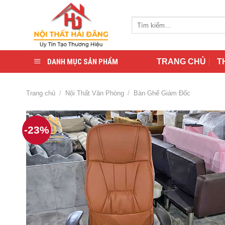
Skip
to
Tìm
content
kiếm:
DANH MỤC SẢN PHẨM
TRANG CHỦ
T
Trang chủ
/
Nội Thất Văn Phòng
/
Bàn Ghế Giám Đốc
-23%