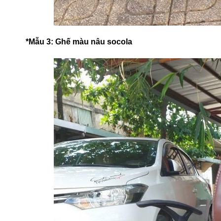
*Mẫu 3: Ghế màu nâu socola