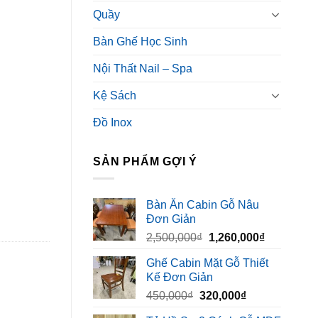
Quầy
Bàn Ghế Học Sinh
Nội Thất Nail – Spa
Kệ Sách
Đồ Inox
SẢN PHẨM GỢI Ý
Bàn Ăn Cabin Gỗ Nâu
Đơn Giản
Giá
Giá
2,500,000
₫
1,260,000
₫
gốc
hiện
Ghế Cabin Mặt Gỗ Thiết
là:
tại
Kế Đơn Giản
2,500,000₫.
là:
Giá
Giá
450,000
₫
320,000
₫
1,260,000₫
gốc
hiện