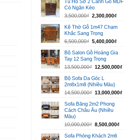
Tủ Hồ Sơ 2 Cánh Gỗ MDF
là:
tại
Có Ngăn Kéo
450,000₫.
là:
Giá
Giá
3,500,000
₫
2,300,000
₫
320,000₫.
gốc
hiện
Kệ Thờ Gỗ 1m47 Chạm
là:
tại
Khắc Sang Trọng
3,500,000₫.
là:
Giá
Giá
6,500,000
₫
5,400,000
₫
2,300,000₫
gốc
hiện
Bộ Salon Gỗ Hoàng Gia
là:
tại
Tay 12 Sang Trọng
6,500,000₫.
là:
Giá
Giá
13,500,000
₫
12,500,000
₫
5,400,000₫
gốc
hiện
Bộ Sofa Da Góc L
là:
tại
2m8x1m8 (Nhiều Màu)
13,500,000₫.
là:
Giá
Giá
14,500,000
₫
13,000,000
₫
12,500,
gốc
hiện
Sofa Băng 2m2 Phong
là:
tại
Cách Châu Âu (Nhiều
14,500,000₫.
là:
Màu)
13,000,
Giá
Giá
10,000,000
₫
8,500,000
₫
gốc
hiện
Sofa Phòng Khách 2m6
là:
tại