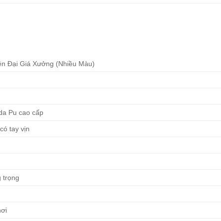
n Đại Giá Xưởng (Nhiều Màu)
da Pu cao cấp
có tay vịn
 trọng
nơi