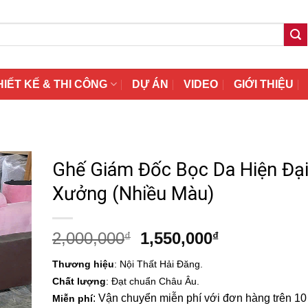
HIẾT KẾ & THI CÔNG
DỰ ÁN
VIDEO
GIỚI THIỆU
Ghế Giám Đốc Bọc Da Hiện Đại
Xưởng (Nhiều Màu)
Giá
Giá
2,000,000
1,550,000
₫
₫
gốc
hiện
Thương hiệu
: Nội Thất Hải Đăng.
là:
tại
Chất lượng
: Đạt chuẩn Châu Âu.
2,000,000₫.
là:
: Vận chuyển miễn phí với đơn hàng trên 10 t
Miễn phí
1,550,000₫.