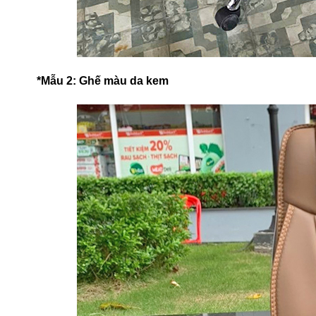
*Mẫu 2: Ghế màu da kem