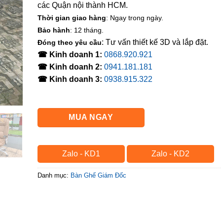
các Quận nội thành HCM.
Thời gian giao hàng
: Ngay trong ngày.
Bảo hành
: 12 tháng.
: Tư vấn thiết kế 3D và lắp đặt.
Đóng theo yêu cầu
☎ Kinh doanh 1:
0868.920.921
☎ Kinh doanh 2:
0941.181.181
☎ Kinh doanh 3:
0938.915.322
MUA NGAY
Zalo - KD1
Zalo - KD2
Danh mục:
Bàn Ghế Giám Đốc