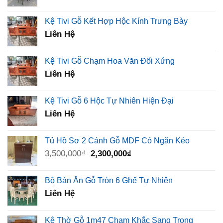
Kệ Tivi Gỗ Kết Hợp Hộc Kính Trưng Bày
Liên Hệ
Kệ Tivi Gỗ Chạm Hoa Văn Đối Xứng
Liên Hệ
Kệ Tivi Gỗ 6 Hộc Tự Nhiên Hiện Đại
Liên Hệ
Tủ Hồ Sơ 2 Cánh Gỗ MDF Có Ngăn Kéo
Giá
Giá
3,500,000
₫
2,300,000
₫
gốc
hiện
là:
tại
Bộ Bàn Ăn Gỗ Tròn 6 Ghế Tự Nhiên
3,500,000₫.
là:
Liên Hệ
2,300,000₫.
Kệ Thờ Gỗ 1m47 Chạm Khắc Sang Trọng