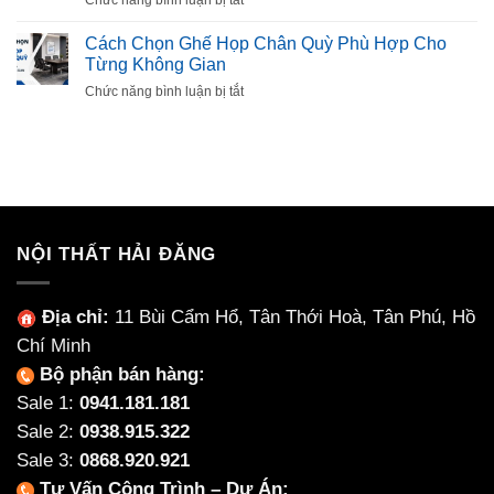
Gì?
Được
Bàn
Cách
Ưa
ăn
Cách Chọn Ghế Họp Chân Quỳ Phù Hợp Cho
Chọn
Chuộng
mặt
Từng Không Gian
Mút
đá
Êm,
ở
Chức năng bình luận bị tắt
Ceramic
Bền,
Cách
Là
Không
Chọn
Gì?
Xẹp
Ghế
Có
Lún
Họp
Nên
Chân
Chọn
Quỳ
Nội
Phù
Thất
Hợp
NỘI THẤT HẢI ĐĂNG
Làm
Cho
Từ
Từng
Ceramic
Không
Địa chỉ:
11 Bùi Cẩm Hổ, Tân Thới Hoà, Tân Phú, Hồ
Không?
Gian
Chí Minh
Bộ phận bán hàng:
Sale 1:
0941.181.181
Sale 2:
0938.915.322
Sale 3:
0868.920.921
Tư Vấn Công Trình – Dự Án: