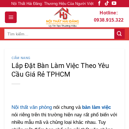
Skip
Nội Thất Hải Đăng: Thương Hiệu Của Người Việt
to
Hotline:
content
0938.915.322
Tìm
kiếm:
CẨM NANG
Lắp Đặt Bàn Làm Việc Theo Yêu
Cầu Giá Rẻ TPHCM
Nội thất văn phòng
nói chung và
bàn làm việc
nói riêng trên thị trường hiện nay rất phổ biến với
nhiều mẫu mã và chủng loại khác nhau. Tuy