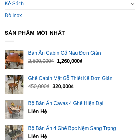
Kệ Sách
Đồ Inox
SẢN PHẨM MỚI NHẤT
Bàn Ăn Cabin Gỗ Nâu Đơn Giản
Giá
Giá
2,500,000
₫
1,260,000
₫
gốc
hiện
là:
tại
Ghế Cabin Mặt Gỗ Thiết Kế Đơn Giản
2,500,000₫.
là:
Giá
Giá
450,000
₫
320,000
₫
1,260,000₫.
gốc
hiện
là:
tại
Bộ Bàn Ăn Cavas 4 Ghế Hiện Đại
450,000₫.
là:
Liên Hệ
320,000₫.
Bộ Bàn Ăn 4 Ghế Bọc Nệm Sang Trọng
Liên Hệ