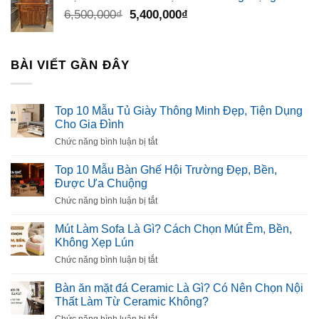
Giá
Giá
6,500,000
₫
5,400,000
₫
gốc
hiện
là:
tại
6,500,000₫.
là:
BÀI VIẾT GẦN ĐÂY
5,400,000₫.
Top 10 Mẫu Tủ Giày Thông Minh Đẹp, Tiện Dụng
Cho Gia Đình
ở
Chức năng bình luận bị tắt
Top
10
Top 10 Mẫu Bàn Ghế Hội Trường Đẹp, Bền,
Mẫu
Được Ưa Chuộng
Tủ
ở
Chức năng bình luận bị tắt
Giày
Top
Thông
10
Mút Làm Sofa Là Gì? Cách Chọn Mút Êm, Bền,
Minh
Mẫu
Không Xẹp Lún
Đẹp,
Bàn
Tiện
ở
Chức năng bình luận bị tắt
Ghế
Dụng
Mút
Hội
Cho
Làm
Bàn ăn mặt đá Ceramic Là Gì? Có Nên Chọn Nội
Trường
Gia
Sofa
Thất Làm Từ Ceramic Không?
Đẹp,
Đình
Là
Bền,
ở
Chức năng bình luận bị tắt