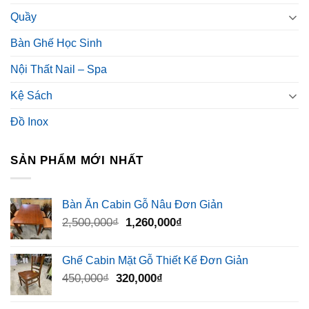
Quầy
Bàn Ghế Học Sinh
Nội Thất Nail – Spa
Kệ Sách
Đồ Inox
SẢN PHẨM MỚI NHẤT
Bàn Ăn Cabin Gỗ Nâu Đơn Giản
Giá
Giá
2,500,000
₫
1,260,000
₫
gốc
hiện
là:
tại
Ghế Cabin Mặt Gỗ Thiết Kế Đơn Giản
2,500,000₫.
là:
Giá
Giá
450,000
₫
320,000
₫
1,260,000₫.
gốc
hiện
là:
tại