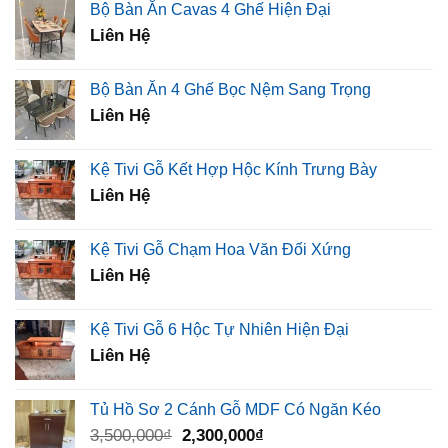
Bộ Bàn Ăn Cavas 4 Ghế Hiện Đại
450,000₫.
là:
Liên Hệ
320,000₫.
Bộ Bàn Ăn 4 Ghế Bọc Nệm Sang Trọng
Liên Hệ
Kệ Tivi Gỗ Kết Hợp Hộc Kính Trưng Bày
Liên Hệ
Kệ Tivi Gỗ Chạm Hoa Văn Đối Xứng
Liên Hệ
Kệ Tivi Gỗ 6 Hộc Tự Nhiên Hiện Đại
Liên Hệ
Tủ Hồ Sơ 2 Cánh Gỗ MDF Có Ngăn Kéo
Giá
Giá
3,500,000
₫
2,300,000
₫