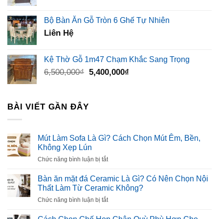
gốc
hiện
là:
tại
Bộ Bàn Ăn Gỗ Tròn 6 Ghế Tự Nhiên
3,500,000₫.
là:
Liên Hệ
2,300,000₫.
Kệ Thờ Gỗ 1m47 Chạm Khắc Sang Trọng
Giá
Giá
6,500,000
₫
5,400,000
₫
gốc
hiện
là:
tại
6,500,000₫.
là:
BÀI VIẾT GẦN ĐÂY
5,400,000₫.
Mút Làm Sofa Là Gì? Cách Chọn Mút Êm, Bền,
Không Xẹp Lún
ở
Chức năng bình luận bị tắt
Mút
Làm
Bàn ăn mặt đá Ceramic Là Gì? Có Nên Chọn Nội
Sofa
Thất Làm Từ Ceramic Không?
Là
ở
Chức năng bình luận bị tắt
Gì?
Bàn
Cách
ăn