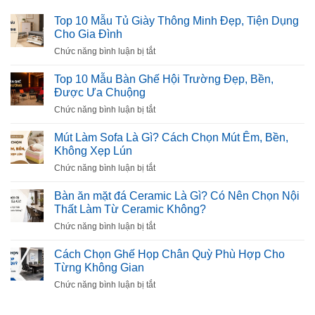
Top 10 Mẫu Tủ Giày Thông Minh Đẹp, Tiện Dụng
Cho Gia Đình
ở
Chức năng bình luận bị tắt
Top
10
Top 10 Mẫu Bàn Ghế Hội Trường Đẹp, Bền,
Mẫu
Được Ưa Chuộng
Tủ
ở
Chức năng bình luận bị tắt
Giày
Top
Thông
10
Mút Làm Sofa Là Gì? Cách Chọn Mút Êm, Bền,
Minh
Mẫu
Không Xẹp Lún
Đẹp,
Bàn
Tiện
ở
Chức năng bình luận bị tắt
Ghế
Dụng
Mút
Hội
Cho
Làm
Bàn ăn mặt đá Ceramic Là Gì? Có Nên Chọn Nội
Trường
Gia
Sofa
Thất Làm Từ Ceramic Không?
Đẹp,
Đình
Là
Bền,
ở
Chức năng bình luận bị tắt
Gì?
Được
Bàn
Cách
Ưa
ăn
Cách Chọn Ghế Họp Chân Quỳ Phù Hợp Cho
Chọn
Chuộng
mặt
Từng Không Gian
Mút
đá
Êm,
ở
Chức năng bình luận bị tắt
Ceramic
Bền,
Cách
Là
Không
Chọn
Gì?