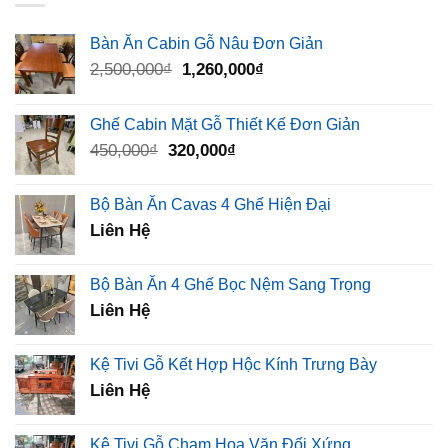
Bàn Ăn Cabin Gỗ Nâu Đơn Giản
Giá
Giá
2,500,000
₫
1,260,000
₫
gốc
hiện
là:
tại
Ghế Cabin Mặt Gỗ Thiết Kế Đơn Giản
2,500,000₫.
là:
Giá
Giá
450,000
₫
320,000
₫
1,260,000₫.
gốc
hiện
là:
tại
Bộ Bàn Ăn Cavas 4 Ghế Hiện Đại
450,000₫.
là:
Liên Hệ
320,000₫.
Bộ Bàn Ăn 4 Ghế Bọc Nệm Sang Trọng
Liên Hệ
Kệ Tivi Gỗ Kết Hợp Hộc Kính Trưng Bày
Liên Hệ
Kệ Tivi Gỗ Chạm Hoa Văn Đối Xứng