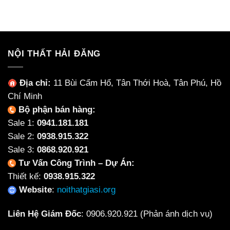
Xẹp
Ghế
Có
Lún
Họp
Nên
Chân
Chọn
Quỳ
Nội
Phù
Thất
Hợp
NỘI THẤT HẢI ĐĂNG
Làm
Cho
Từ
Từng
Ceramic
Không
Địa chỉ:
11 Bùi Cẩm Hổ, Tân Thới Hoà, Tân Phú, Hồ
Không?
Gian
Chí Minh
Bộ phận bán hàng:
Sale 1:
0941.181.181
Sale 2:
0938.915.322
Sale 3:
0868.920.921
Tư Vấn Công Trình – Dự Án:
Thiết kế:
0938.915.322
Website
:
noithatgiasi.org
Liên Hệ Giám Đốc
:
0906.920.921
(Phản ánh dịch vụ)