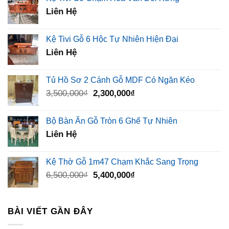
Liên Hệ
Kệ Tivi Gỗ 6 Hộc Tự Nhiên Hiện Đại
Liên Hệ
Tủ Hồ Sơ 2 Cánh Gỗ MDF Có Ngăn Kéo
Giá
Giá
3,500,000
₫
2,300,000
₫
gốc
hiện
là:
tại
Bộ Bàn Ăn Gỗ Tròn 6 Ghế Tự Nhiên
3,500,000₫.
là:
Liên Hệ
2,300,000₫.
Kệ Thờ Gỗ 1m47 Chạm Khắc Sang Trọng
Giá
Giá
6,500,000
₫
5,400,000
₫
gốc
hiện
là:
tại
6,500,000₫.
là:
BÀI VIẾT GẦN ĐÂY
5,400,000₫.