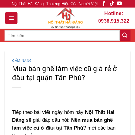
Skip
Nội Thất Hải Đăng: Thương Hiệu Của Người Việt
to
Hotline:
content
0938.915.322
Tìm
kiếm:
CẨM NANG
Mua bàn ghế làm việc cũ giá rẻ ở
đâu tại quận Tân Phú?
Tiếp theo bài viết ngày hôm này
Nội Thất Hải
Đăng
sẽ giải đáp câu hỏi:
Nên mua bàn ghế
làm việc cũ ở đâu tại Tân Phú
? mời các bạn