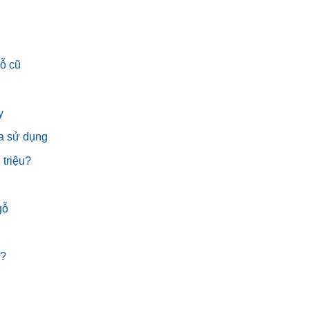
gỗ cũ
y
a sử dụng
triệu?
gỗ
g?