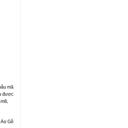
 mẫu mã
ịu được
1m8,
ủ Áo Gỗ