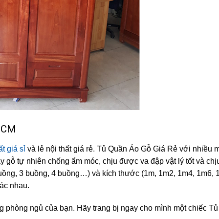
PHCM
ất giá sỉ
và lẻ nội thất giá rẻ. Tủ Quần Áo Gỗ Giá Rẻ với nhiều
ay gỗ tự nhiên chống ẩm móc, chịu được va đập vật lý tốt và ch
 buồng, 3 buồng, 4 buồng…) và kích thước (1m, 1m2, 1m4, 1m6, 
ác nhau.
g phòng ngủ của bạn. Hãy trang bị ngay cho mình một chiếc T