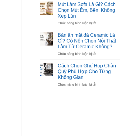
10
Đẹp,
Mút Làm Sofa Là Gì? Cách
Mẫu
Tiện
Chọn Mút Êm, Bền, Không
Bàn
Dụng
Xẹp Lún
Ghế
Cho
ở
Chức năng bình luận bị tắt
Hội
Gia
Mút
Trường
Đình
Làm
Đẹp,
Bàn ăn mặt đá Ceramic Là
Sofa
Bền,
Gì? Có Nên Chọn Nội Thất
Là
Được
Làm Từ Ceramic Không?
Gì?
Ưa
ở
Chức năng bình luận bị tắt
Cách
Chuộng
Bàn
Chọn
ăn
Mút
Cách Chọn Ghế Họp Chân
mặt
Êm,
Quỳ Phù Hợp Cho Từng
đá
Bền,
Không Gian
Ceramic
Không
ở
Chức năng bình luận bị tắt
Là
Xẹp
Cách
Gì?
Lún
Chọn
Có
Ghế
Nên
Họp
Chọn
Chân
Nội
Quỳ
Thất
Phù
Làm
Hợp
Từ
Cho
Ceramic
Từng
Không?