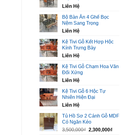
450,000₫.
là:
Liên Hệ
320,000₫.
Bộ Bàn Ăn 4 Ghế Bọc
Nệm Sang Trọng
Liên Hệ
Kệ Tivi Gỗ Kết Hợp Hộc
Kính Trưng Bày
Liên Hệ
Kệ Tivi Gỗ Chạm Hoa Văn
Đối Xứng
Liên Hệ
Kệ Tivi Gỗ 6 Hộc Tự
Nhiên Hiện Đại
Liên Hệ
Tủ Hồ Sơ 2 Cánh Gỗ MDF
Có Ngăn Kéo
Giá
Giá
3,500,000
₫
2,300,000
₫