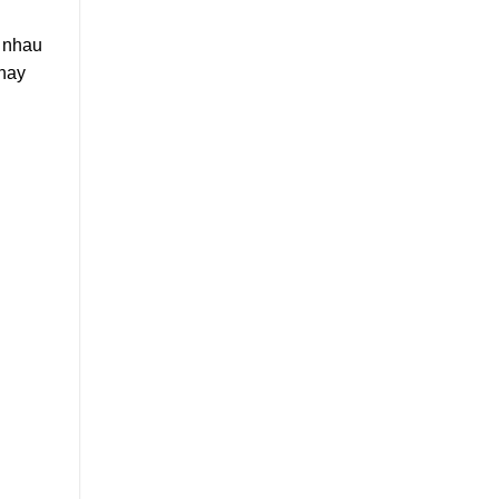
Không
Gian
c nhau
 hay