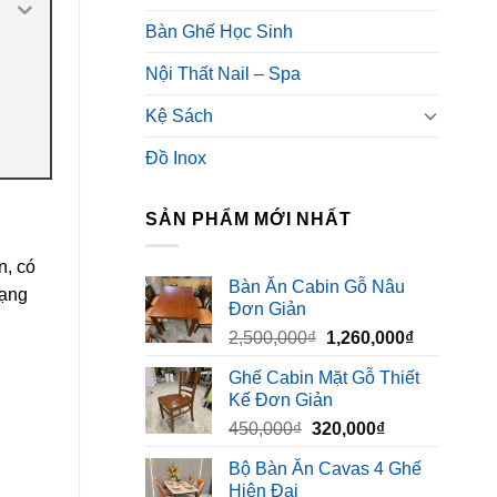
Bàn Ghế Học Sinh
Nội Thất Nail – Spa
Kệ Sách
Đồ Inox
SẢN PHẨM MỚI NHẤT
n, có
Bàn Ăn Cabin Gỗ Nâu
dạng
Đơn Giản
Giá
Giá
2,500,000
₫
1,260,000
₫
gốc
hiện
Ghế Cabin Mặt Gỗ Thiết
là:
tại
Kế Đơn Giản
2,500,000₫.
là:
Giá
Giá
450,000
₫
320,000
₫
1,260,000₫
gốc
hiện
Bộ Bàn Ăn Cavas 4 Ghế
là:
tại
Hiện Đại