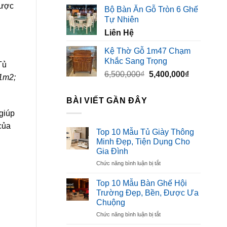
gốc
hiện
được
Bộ Bàn Ăn Gỗ Tròn 6 Ghế
là:
tại
Tự Nhiên
3,500,000₫.
là:
Liên Hệ
2,300,000₫
Kệ Thờ Gỗ 1m47 Chạm
Khắc Sang Trọng
Tủ
Giá
Giá
6,500,000
₫
5,400,000
₫
1m2;
gốc
hiện
là:
tại
BÀI VIẾT GẦN ĐÂY
6,500,000₫.
là:
giúp
5,400,000₫
của
Top 10 Mẫu Tủ Giày Thông
Minh Đẹp, Tiện Dụng Cho
Gia Đình
ở
Chức năng bình luận bị tắt
Top
10
Top 10 Mẫu Bàn Ghế Hội
Mẫu
Trường Đẹp, Bền, Được Ưa
Tủ
Chuộng
Giày
ở
Chức năng bình luận bị tắt
Thông
Top
Minh