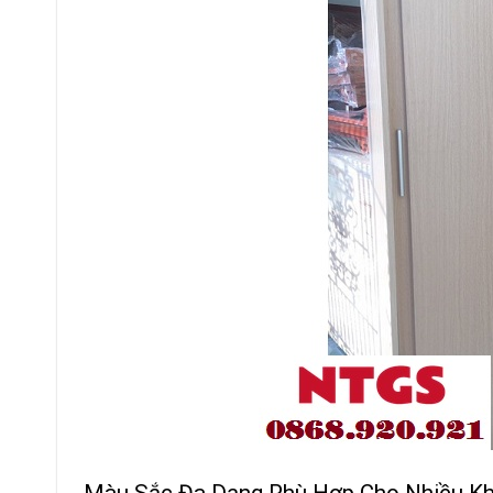
Màu Sắc Đa Dạng Phù Hợp Cho Nhiều K