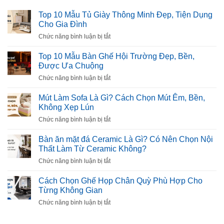
Top 10 Mẫu Tủ Giày Thông Minh Đẹp, Tiện Dụng
Cho Gia Đình
ở
Chức năng bình luận bị tắt
Top
10
Top 10 Mẫu Bàn Ghế Hội Trường Đẹp, Bền,
Mẫu
Được Ưa Chuộng
Tủ
ở
Chức năng bình luận bị tắt
Giày
Top
Thông
10
Mút Làm Sofa Là Gì? Cách Chọn Mút Êm, Bền,
Minh
Mẫu
Không Xẹp Lún
Đẹp,
Bàn
Tiện
ở
Chức năng bình luận bị tắt
Ghế
Dụng
Mút
Hội
Cho
Làm
Bàn ăn mặt đá Ceramic Là Gì? Có Nên Chọn Nội
Trường
Gia
Sofa
Thất Làm Từ Ceramic Không?
Đẹp,
Đình
Là
Bền,
ở
Chức năng bình luận bị tắt
Gì?
Được
Bàn
Cách
Ưa
ăn
Cách Chọn Ghế Họp Chân Quỳ Phù Hợp Cho
Chọn
Chuộng
mặt
Từng Không Gian
Mút
đá
Êm,
ở
Chức năng bình luận bị tắt
Ceramic
Bền,
Cách
Là
Không
Chọn
Gì?