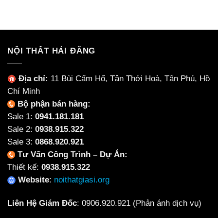
Xẹp
Ghế
Có
Lún
Họp
Nên
Chân
Chọn
Quỳ
Nội
Phù
Thất
Hợp
NỘI THẤT HẢI ĐĂNG
Làm
Cho
Từ
Từng
Ceramic
Không
Địa chỉ:
11 Bùi Cẩm Hổ, Tân Thới Hoà, Tân Phú, Hồ
Không?
Gian
Chí Minh
Bộ phận bán hàng:
Sale 1:
0941.181.181
Sale 2:
0938.915.322
Sale 3:
0868.920.921
Tư Vấn Công Trình – Dự Án:
Thiết kế:
0938.915.322
Website
:
noithatgiasi.org
Liên Hệ Giám Đốc
:
0906.920.921
(Phản ánh dịch vụ)