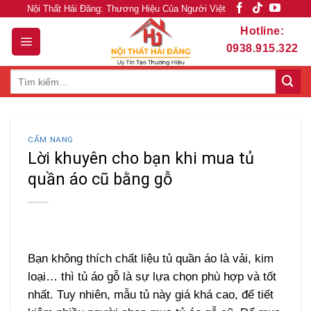
Skip
Nội Thất Hải Đăng: Thương Hiệu Của Người Việt
to
Hotline:
content
0938.915.322
Tìm
kiếm:
CẨM NANG
Lời khuyên cho bạn khi mua tủ
quần áo cũ bằng gỗ
Bạn không thích chất liệu tủ quần áo là vải, kim
loại… thì tủ áo gỗ là sự lựa chọn phù hợp và tốt
nhất. Tuy nhiên, mẫu tủ này giá khá cao, để tiết