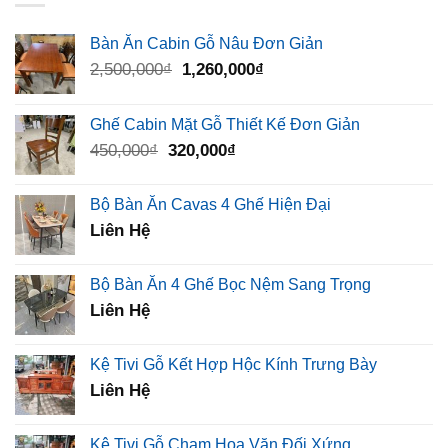
Bàn Ăn Cabin Gỗ Nâu Đơn Giản
Giá
Giá
2,500,000
₫
1,260,000
₫
gốc
hiện
là:
tại
Ghế Cabin Mặt Gỗ Thiết Kế Đơn Giản
2,500,000₫.
là:
Giá
Giá
450,000
₫
320,000
₫
1,260,000₫.
gốc
hiện
là:
tại
Bộ Bàn Ăn Cavas 4 Ghế Hiện Đại
450,000₫.
là:
Liên Hệ
320,000₫.
Bộ Bàn Ăn 4 Ghế Bọc Nệm Sang Trọng
Liên Hệ
Kệ Tivi Gỗ Kết Hợp Hộc Kính Trưng Bày
Liên Hệ
Kệ Tivi Gỗ Chạm Hoa Văn Đối Xứng