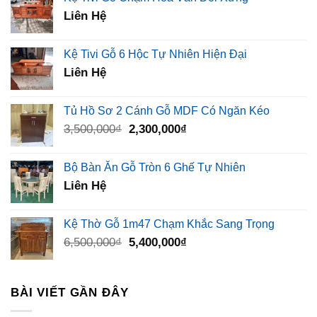
Liên Hệ
Kệ Tivi Gỗ 6 Hộc Tự Nhiên Hiện Đại
Liên Hệ
Tủ Hồ Sơ 2 Cánh Gỗ MDF Có Ngăn Kéo
Giá
Giá
3,500,000
₫
2,300,000
₫
gốc
hiện
là:
tại
Bộ Bàn Ăn Gỗ Tròn 6 Ghế Tự Nhiên
3,500,000₫.
là:
Liên Hệ
2,300,000₫.
Kệ Thờ Gỗ 1m47 Chạm Khắc Sang Trọng
Giá
Giá
6,500,000
₫
5,400,000
₫
gốc
hiện
là:
tại
6,500,000₫.
là:
BÀI VIẾT GẦN ĐÂY
5,400,000₫.