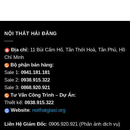
Chọn
Gì?
Xẹp
Ghế
Có
Lún
Họp
Nên
Chân
Chọn
Quỳ
Nội
Phù
Thất
Hợp
NỘI THẤT HẢI ĐĂNG
Làm
Cho
Từ
Từng
Ceramic
Không
Địa chỉ:
11 Bùi Cẩm Hổ, Tân Thới Hoà, Tân Phú, Hồ
Không?
Gian
Chí Minh
Bộ phận bán hàng:
Sale 1:
0941.181.181
Sale 2:
0938.915.322
Sale 3:
0868.920.921
Tư Vấn Công Trình – Dự Án:
Thiết kế:
0938.915.322
Website
:
noithatgiasi.org
Liên Hệ Giám Đốc
:
0906.920.921
(Phản ánh dịch vụ)