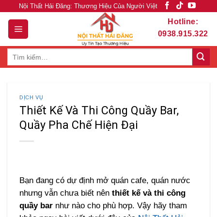
Skip
Nội Thất Hải Đăng: Thương Hiệu Của Người Việt
to
Hotline:
content
0938.915.322
Tìm
kiếm:
DỊCH VỤ
Thiết Kế Và Thi Công Quầy Bar,
Quầy Pha Chế Hiện Đại
Bạn đang có dự định mở quán cafe, quán nước
nhưng vẫn chưa biết nên
thiết kế và thi công
quầy bar
như nào cho phù hợp. Vậy hãy tham