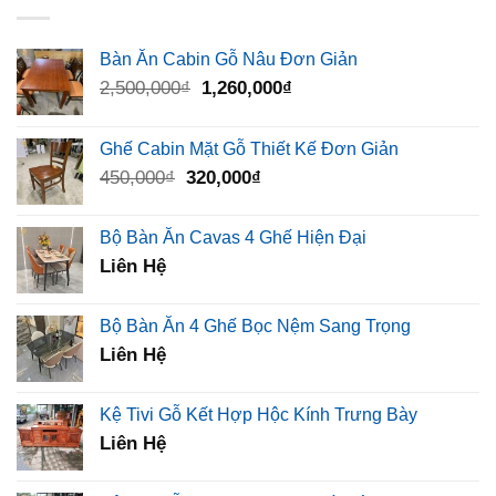
Bàn Ăn Cabin Gỗ Nâu Đơn Giản
Giá
Giá
2,500,000
₫
1,260,000
₫
gốc
hiện
là:
tại
Ghế Cabin Mặt Gỗ Thiết Kế Đơn Giản
2,500,000₫.
là:
Giá
Giá
450,000
₫
320,000
₫
1,260,000₫.
gốc
hiện
là:
tại
Bộ Bàn Ăn Cavas 4 Ghế Hiện Đại
450,000₫.
là:
Liên Hệ
320,000₫.
Bộ Bàn Ăn 4 Ghế Bọc Nệm Sang Trọng
Liên Hệ
Kệ Tivi Gỗ Kết Hợp Hộc Kính Trưng Bày
Liên Hệ