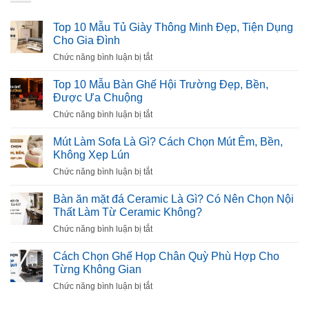
Top 10 Mẫu Tủ Giày Thông Minh Đẹp, Tiện Dụng
Cho Gia Đình
ở
Chức năng bình luận bị tắt
Top
10
Top 10 Mẫu Bàn Ghế Hội Trường Đẹp, Bền,
Mẫu
Được Ưa Chuộng
Tủ
ở
Chức năng bình luận bị tắt
Giày
Top
Thông
10
Mút Làm Sofa Là Gì? Cách Chọn Mút Êm, Bền,
Minh
Mẫu
Không Xẹp Lún
Đẹp,
Bàn
Tiện
ở
Chức năng bình luận bị tắt
Ghế
Dụng
Mút
Hội
Cho
Làm
Bàn ăn mặt đá Ceramic Là Gì? Có Nên Chọn Nội
Trường
Gia
Sofa
Thất Làm Từ Ceramic Không?
Đẹp,
Đình
Là
Bền,
ở
Chức năng bình luận bị tắt
Gì?
Được
Bàn
Cách
Ưa
ăn
Cách Chọn Ghế Họp Chân Quỳ Phù Hợp Cho
Chọn
Chuộng
mặt
Từng Không Gian
Mút
đá
Êm,
ở
Chức năng bình luận bị tắt
Ceramic
Bền,
Cách
Là
Không