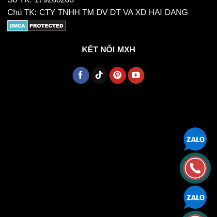
Chủ TK: CTY TNHH TM DV DT VA XD HAI DANG
KẾT NỐI MXH