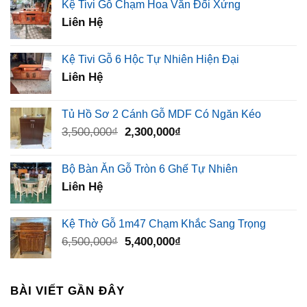
Kệ Tivi Gỗ Chạm Hoa Văn Đối Xứng
Liên Hệ
Kệ Tivi Gỗ 6 Hộc Tự Nhiên Hiện Đại
Liên Hệ
Tủ Hồ Sơ 2 Cánh Gỗ MDF Có Ngăn Kéo
Giá
Giá
3,500,000
₫
2,300,000
₫
gốc
hiện
là:
tại
Bộ Bàn Ăn Gỗ Tròn 6 Ghế Tự Nhiên
3,500,000₫.
là:
Liên Hệ
2,300,000₫.
Kệ Thờ Gỗ 1m47 Chạm Khắc Sang Trọng
Giá
Giá
6,500,000
₫
5,400,000
₫
gốc
hiện
là:
tại
6,500,000₫.
là:
BÀI VIẾT GẦN ĐÂY
5,400,000₫.