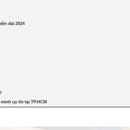
ện đại 2024
?
minh uy tín tại TP.HCM