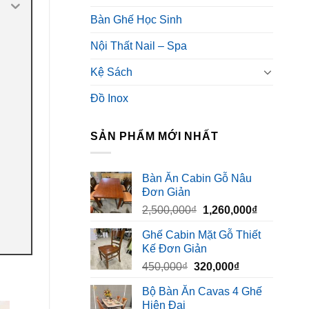
Bàn Ghế Học Sinh
Nội Thất Nail – Spa
Kệ Sách
Đồ Inox
SẢN PHẨM MỚI NHẤT
Bàn Ăn Cabin Gỗ Nâu
Đơn Giản
Giá
Giá
2,500,000
₫
1,260,000
₫
gốc
hiện
Ghế Cabin Mặt Gỗ Thiết
là:
tại
Kế Đơn Giản
2,500,000₫.
là:
Giá
Giá
450,000
₫
320,000
₫
1,260,000₫
gốc
hiện
Bộ Bàn Ăn Cavas 4 Ghế
là:
tại
Hiện Đại