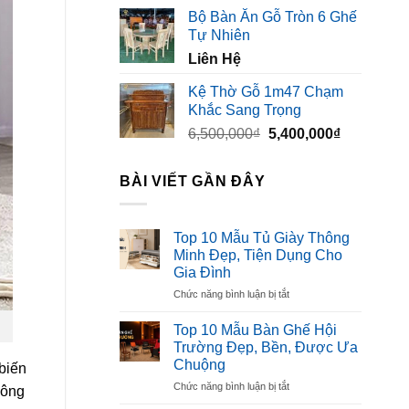
gốc
hiện
Bộ Bàn Ăn Gỗ Tròn 6 Ghế
là:
tại
Tự Nhiên
3,500,000₫.
là:
Liên Hệ
2,300,000₫
Kệ Thờ Gỗ 1m47 Chạm
Khắc Sang Trọng
Giá
Giá
6,500,000
₫
5,400,000
₫
gốc
hiện
là:
tại
BÀI VIẾT GẦN ĐÂY
6,500,000₫.
là:
5,400,000₫
Top 10 Mẫu Tủ Giày Thông
Minh Đẹp, Tiện Dụng Cho
Gia Đình
ở
Chức năng bình luận bị tắt
Top
10
Top 10 Mẫu Bàn Ghế Hội
Mẫu
Trường Đẹp, Bền, Được Ưa
Tủ
Chuộng
biến
Giày
ở
Chức năng bình luận bị tắt
Thông
hông
Top
Minh