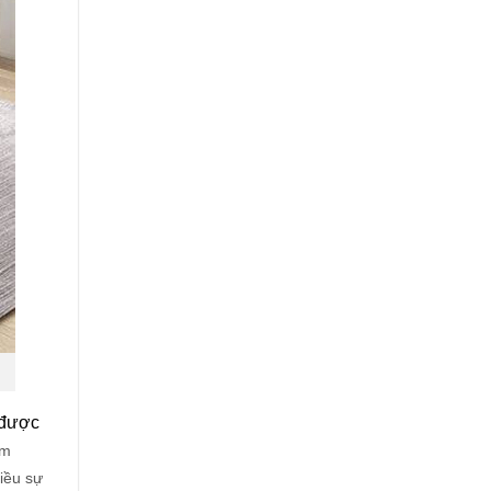
Không
Gian
 được
ăm
iều sự