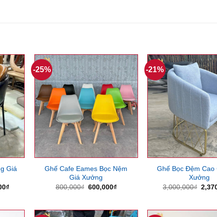
-25%
-21%
g Giá
Ghế Cafe Eames Bọc Nệm
Ghế Bọc Đệm Cao 
Giá Xưởng
Xưởng
Giá
Giá
Giá
Giá
00
₫
800,000
₫
600,000
₫
3,000,000
₫
2,37
hiện
gốc
hiện
gốc
tại
là:
tại
là:
00₫.
là:
800,000₫.
là:
3,00
1,200,000₫.
600,000₫.