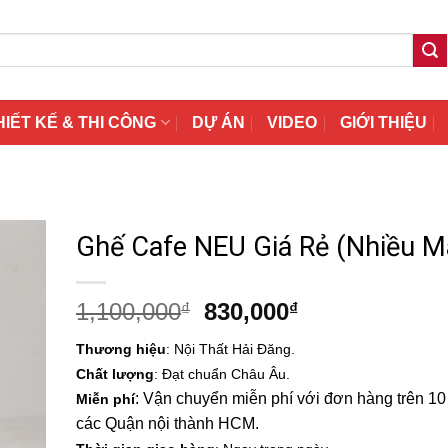
HIẾT KẾ & THI CÔNG
DỰ ÁN
VIDEO
GIỚI THIỆU
Ghế Cafe NEU Giá Rẻ (Nhiều M
Giá
Giá
1,100,000
830,000
₫
₫
gốc
hiện
Thương hiệu
: Nội Thất Hải Đăng.
là:
tại
Chất lượng
: Đạt chuẩn Châu Âu.
1,100,000₫.
là:
: Vận chuyển miễn phí với đơn hàng trên 10 t
Miễn phí
830,000₫.
các Quận nội thành HCM.