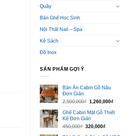
Quầy
Bàn Ghế Học Sinh
Nội Thất Nail – Spa
Kệ Sách
Đồ Inox
SẢN PHẨM GỢI Ý
Bàn Ăn Cabin Gỗ Nâu
Đơn Giản
Giá
Giá
2,500,000
₫
1,260,000
₫
gốc
hiện
Ghế Cabin Mặt Gỗ Thiết
là:
tại
Kế Đơn Giản
2,500,000₫.
là:
Giá
Giá
450,000
₫
320,000
₫
1,260,000₫
gốc
hiện