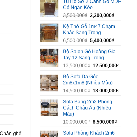
Tủ Hồ Sơ 2 Cánh Gỗ MDF
là:
tại
Có Ngăn Kéo
450,000₫.
là:
Giá
Giá
3,500,000
₫
2,300,000
₫
320,000₫.
gốc
hiện
Kệ Thờ Gỗ 1m47 Chạm
là:
tại
Khắc Sang Trọng
3,500,000₫.
là:
Giá
Giá
6,500,000
₫
5,400,000
₫
2,300,000₫
gốc
hiện
Bộ Salon Gỗ Hoàng Gia
là:
tại
Tay 12 Sang Trọng
6,500,000₫.
là:
Giá
Giá
13,500,000
₫
12,500,000
₫
5,400,000₫
gốc
hiện
Bộ Sofa Da Góc L
là:
tại
2m8x1m8 (Nhiều Màu)
13,500,000₫.
là:
Giá
Giá
14,500,000
₫
13,000,000
₫
12,500,
gốc
hiện
Sofa Băng 2m2 Phong
là:
tại
Cách Châu Âu (Nhiều
14,500,000₫.
là:
Màu)
13,000,
Giá
Giá
10,000,000
₫
8,500,000
₫
gốc
hiện
Sofa Phòng Khách 2m6
. Chân ghế
là:
tại