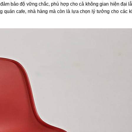
n đảm bảo độ vững chắc, phù hợp cho cả không gian hiện đại lẫ
g quán cafe, nhà hàng mà còn là lựa chọn lý tưởng cho các 