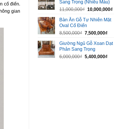
Sang Trọng (Nhiều Màu)
10,000,000₫.
là:
n cổ điển.
Giá
Giá
11,000,000
₫
10,000,000
₫
8,500,00
không gian
gốc
hiện
Bàn Ăn Gỗ Tự Nhiên Mặt
là:
tại
Oval Cổ Điển
11,000,000₫.
là:
Giá
Giá
8,500,000
₫
7,500,000
₫
10,000,
gốc
hiện
Giường Ngủ Gỗ Xoan Dạt
là:
tại
Phản Sang Trọng
8,500,000₫.
là:
Giá
Giá
6,000,000
₫
5,400,000
₫
7,500,000₫
gốc
hiện
là:
tại
6,000,000₫.
là:
5,400,000₫