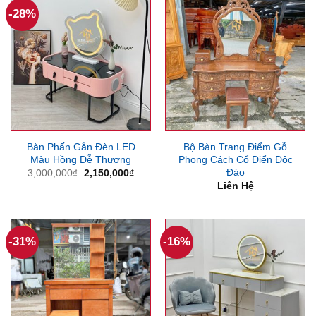
-28%
Bàn Phấn Gắn Đèn LED
Bộ Bàn Trang Điểm Gỗ
Màu Hồng Dễ Thương
Phong Cách Cổ Điển Độc
Đáo
Giá
Giá
3,000,000
₫
2,150,000
₫
gốc
hiện
Liên Hệ
là:
tại
3,000,000₫.
là:
2,150,000₫.
-31%
-16%