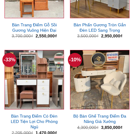
Bàn Trang Điểm Gỗ Sồi
Bàn Phấn Gương Tròn Gắn
Gương Vuông Hiện Đại
Đèn LED Sang Trọng
Giá
Giá
Giá
Giá
3,700,000
₫
2,550,000
₫
3,500,000
₫
2,950,000
₫
gốc
hiện
gốc
hiện
là:
tại
là:
tại
3,700,000₫.
là:
3,500,000₫.
là:
2,550,000₫.
2,950
-33%
-10%
Bàn Trang Điểm Có Đèn
Bộ Bàn Ghế Trang Điểm Đa
LED Tiện Lợi Cho Phòng
Năng Giá Xưởng
Ngủ
Giá
Giá
4,300,000
₫
3,850,000
₫
gốc
hiện
Giá
Giá
2,205,000
₫
1,470,000
₫