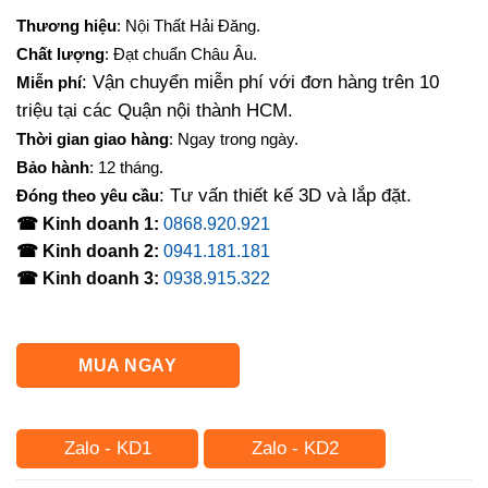
gốc
hiện
Thương hiệu
: Nội Thất Hải Đăng.
là:
tại
Chất lượng
: Đạt chuẩn Châu Âu.
3,000,000₫.
là:
: Vận chuyển miễn phí với đơn hàng trên 10
Miễn phí
2,400,000₫.
triệu tại các Quận nội thành HCM.
Thời gian giao hàng
: Ngay trong ngày.
Bảo hành
: 12 tháng.
: Tư vấn thiết kế 3D và lắp đặt.
Đóng theo yêu cầu
☎ Kinh doanh 1:
0868.920.921
☎ Kinh doanh 2:
0941.181.181
☎ Kinh doanh 3:
0938.915.322
MUA NGAY
Zalo - KD1
Zalo - KD2