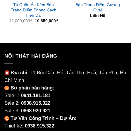
Tủ Quần Áo Kèm Bàn
Bàn Trang Điểm Gương
Trang Điểm Phong Cách
Oval
Hiện Đại
Liên Hệ
Giá
Giá
12,000,000
₫
10,850,000
₫
gốc
hiện
là:
tại
12,000,000₫.
là:
10,850,000₫.
NỘI THẤT HẢI ĐĂNG
Địa chỉ:
11 Bùi Cẩm Hổ, Tân Thới Hoà, Tân Phú, Hồ
Chí Minh
Bộ phận bán hàng:
Sale 1:
0941.181.181
Sale 2:
0938.915.322
Sale 3:
0868.920.921
Tư Vấn Công Trình – Dự Án:
Thiết kế:
0938.915.322