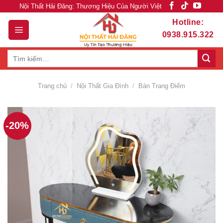
Skip
Nội Thất Hải Đăng: Thương Hiệu Của Người Việt
to
Hotline:
content
0938.915.322
Tìm
kiếm:
Trang chủ
/
Nội Thất Gia Đình
/
Bàn Trang Điểm
-20%