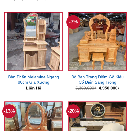
là:
tại
gốc
hiện
4,300,000₫.
là:
là:
tại
3,850
2,205,000₫.
là:
1,470,000₫.
-7%
Bàn Phấn Melamine Ngang
Bộ Bàn Trang Điểm Gỗ Kiểu
80cm Giá Xưởng
Cổ Điển Sang Trọng
Giá
Giá
Liên Hệ
5,300,000
₫
4,950,000
₫
gốc
hiện
là:
tại
5,300,000₫.
là:
4,950
-13%
-20%