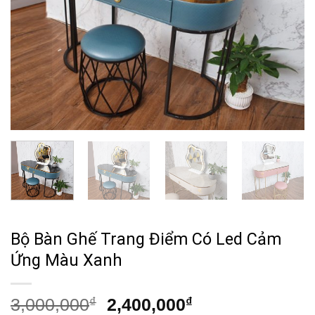
Bộ Bàn Ghế Trang Điểm Có Led Cảm
Ứng Màu Xanh
Giá
Giá
3,000,000
₫
2,400,000
₫