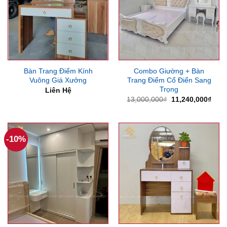
Bàn Trang Điểm Kính
Combo Giường + Bàn
Vuông Giá Xưởng
Trang Điểm Cổ Điển Sang
Trọng
Liên Hệ
Giá
Giá
13,000,000
₫
11,240,000
₫
gốc
hiện
là:
tại
13,000,000₫.
là:
11,2
-10%