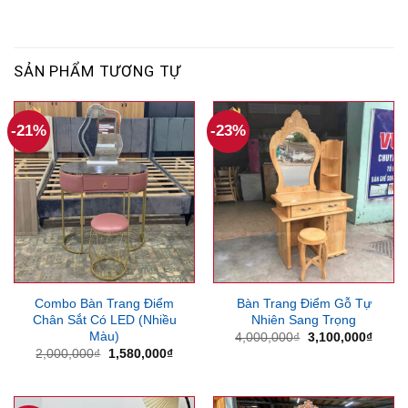
SẢN PHẨM TƯƠNG TỰ
-21%
-23%
Combo Bàn Trang Điểm
Bàn Trang Điểm Gỗ Tự
Chân Sắt Có LED (Nhiều
Nhiên Sang Trọng
Màu)
Giá
Giá
4,000,000
₫
3,100,000
₫
gốc
hiện
Giá
Giá
2,000,000
₫
1,580,000
₫
là:
tại
gốc
hiện
4,000,000₫.
là:
là:
tại
3,100
2,000,000₫.
là:
1,580,000₫.